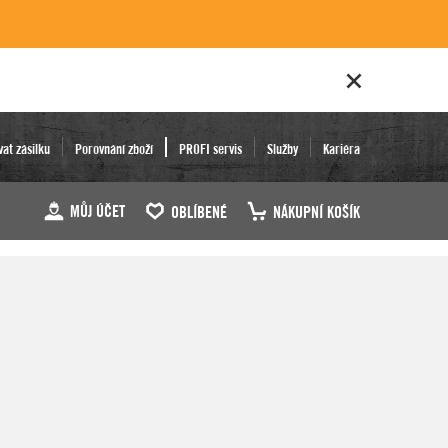
vat zásilku
Porovnání zboží
PROFI servis
Služby
Kariéra
MŮJ ÚČET
OBLÍBENÉ
NÁKUPNÍ KOŠÍK