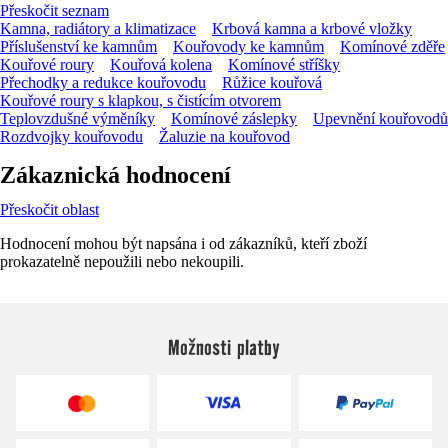
Přeskočit seznam
Kamna, radiátory a klimatizace
Krbová kamna a krbové vložky
Příslušenství ke kamnům
Kouřovody ke kamnům
Komínové zděře
Kouřové roury
Kouřová kolena
Komínové stříšky
Přechodky a redukce kouřovodu
Růžice kouřová
Kouřové roury s klapkou, s čistícím otvorem
Teplovzdušné výměníky
Komínové záslepky
Upevnění kouřovodů
Rozdvojky kouřovodu
Žaluzie na kouřovod
Zákaznická hodnocení
Přeskočit oblast
Hodnocení mohou být napsána i od zákazníků, kteří zboží
prokazatelně nepoužili nebo nekoupili.
Možnosti platby