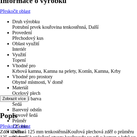
Informace o výrobku
Přeskočit oblast
Druh výrobku
Potrubní prvek kouřovina tenkostěnná, Další
Provedení
Přechodový kus
Oblast využití
Interiér
Využití
Topení
Vhodné pro
Krbová kamna, Kamna na pelety, Komín, Kamna, Krby
Vhodné pro prostory
Obytné místnosti, V domě
Materiál
Ocelový plech
Základní barva
Zobrazit více
Šedá
Barevný odstín
Popis
Kovově šedá
Průměr
Přeskočit oblast
125 mm
Zděř kouřová 125 mm tenkostěnnáKouřová plechová zděř o průměru
Délka