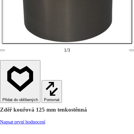
1
/
3
Porovnat
Zděř kouřová 125 mm tenkostěnná
Napsat první hodnocení