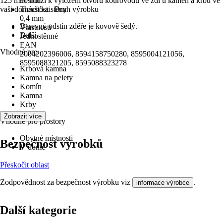
125 mm slouží k vyložení otvoru kouřovodu ve zdi u kamen a krbů ve
90 mm
vaši domácnosti. Druh výrobku
Tloušťka stěny
0,4 mm
Barevný odstín zděře je kovově šedý.
Vlastnosti
Další
Jednostěnné
EAN
Vhodné pro
2004202396006, 8594158750280, 8595004121056,
8595088321205, 8595088323278
Krbová kamna
Kamna na pelety
Komín
Kamna
Krby
Zobrazit více
Vhodné pro prostory
Obytné místnosti
Bezpečnost výrobků
V domě
Přeskočit oblast
Zodpovědnost za bezpečnost výrobku viz
.
informace výrobce
Další kategorie