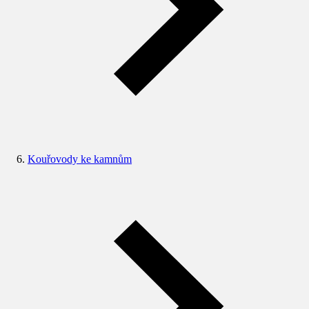
Kouřovody ke kamnům