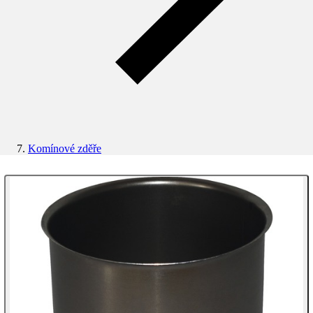
Komínové zděře