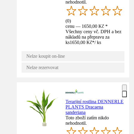
nehodnotil.
(
0
)
cenu — 1650,00 Kč *
Všechny ceny vč. DPH a bez
nákladů na přepravu za
ks
1650,00 Kč
*
/
ks
Nelze koupit on-line
Nelze rezervovat
Terarijní rostlina DENNERLE
PLANTS Dracaena
sanderiana
Toto zboží zatím nikdo
nehodnotil.