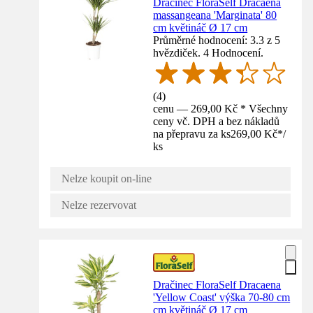
Dračinec FloraSelf Dracaena
massangeana 'Marginata' 80
cm květináč Ø 17 cm
Průměrné hodnocení: 3.3 z 5
hvězdiček. 4 Hodnocení.
(
4
)
cenu — 269,00 Kč * Všechny
ceny vč. DPH a bez nákladů
na přepravu za ks
269,00 Kč
*
/
ks
Nelze koupit on-line
Nelze rezervovat
Dračinec FloraSelf Dracaena
'Yellow Coast' výška 70-80 cm
cm květináč Ø 17 cm