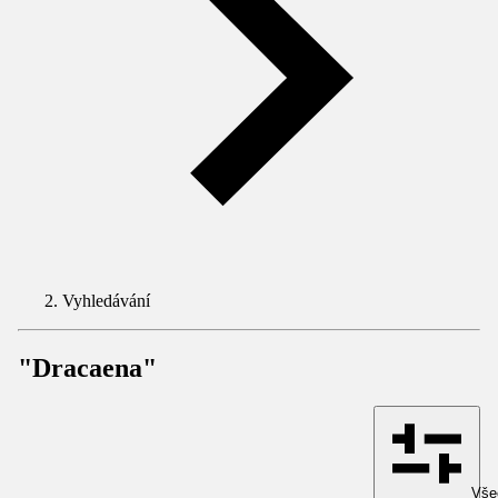
Vyhledávání
"Dracaena"
Všec