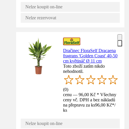
Nelze koupit on-line
Nelze rezervovat
Dračinec FloraSelf Dracaena
fragrans 'Golden Coast' 40-50
cm květináč Ø 11 cm
Toto zboží zatím nikdo
nehodnotil.
(
0
)
cenu — 96,00 Kč * Všechny
ceny vč. DPH a bez nákladů
na přepravu za ks
96,00 Kč
*
/
ks
Nelze koupit on-line