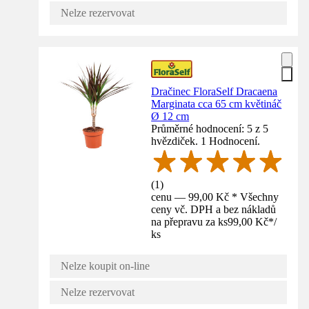
Nelze rezervovat
Dračinec FloraSelf Dracaena
Marginata cca 65 cm květináč
Ø 12 cm
Průměrné hodnocení: 5 z 5
hvězdiček. 1 Hodnocení.
(
1
)
cenu — 99,00 Kč * Všechny
ceny vč. DPH a bez nákladů
na přepravu za ks
99,00 Kč
*
/
ks
Nelze koupit on-line
Nelze rezervovat