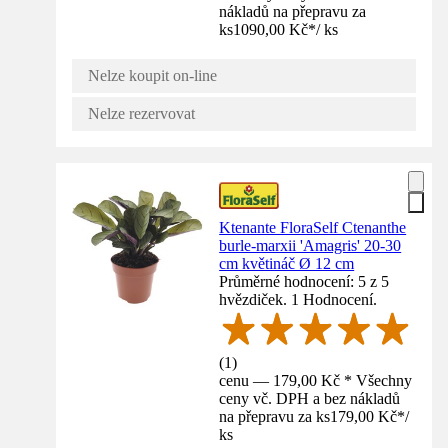
nákladů na přepravu za
ks
1090,00 Kč
*
/
ks
Nelze koupit on-line
Nelze rezervovat
Ktenante FloraSelf Ctenanthe
burle-marxii 'Amagris' 20-30
cm květináč Ø 12 cm
Průměrné hodnocení: 5 z 5
hvězdiček. 1 Hodnocení.
(
1
)
cenu — 179,00 Kč * Všechny
ceny vč. DPH a bez nákladů
na přepravu za ks
179,00 Kč
*
/
ks