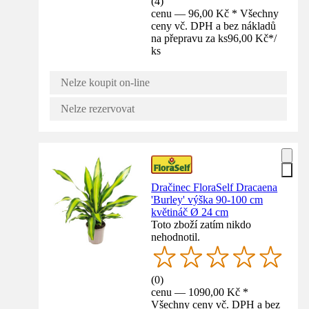
(
4
)
cenu — 96,00 Kč * Všechny
ceny vč. DPH a bez nákladů
na přepravu za ks
96,00 Kč
*
/
ks
Nelze koupit on-line
Nelze rezervovat
Dračinec FloraSelf Dracaena
'Burley' výška 90-100 cm
květináč Ø 24 cm
Toto zboží zatím nikdo
nehodnotil.
(
0
)
cenu — 1090,00 Kč *
Všechny ceny vč. DPH a bez