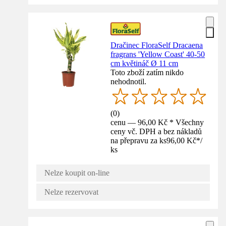
Dračinec FloraSelf Dracaena
fragrans 'Yellow Coast' 40-50
cm květináč Ø 11 cm
Toto zboží zatím nikdo
nehodnotil.
(
0
)
cenu — 96,00 Kč * Všechny
ceny vč. DPH a bez nákladů
na přepravu za ks
96,00 Kč
*
/
ks
Nelze koupit on-line
Nelze rezervovat