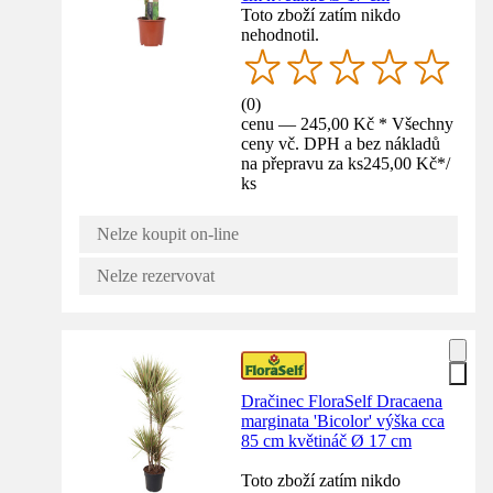
Toto zboží zatím nikdo
nehodnotil.
(
0
)
cenu — 245,00 Kč * Všechny
ceny vč. DPH a bez nákladů
na přepravu za ks
245,00 Kč
*
/
ks
Nelze koupit on-line
Nelze rezervovat
Dračinec FloraSelf Dracaena
marginata 'Bicolor' výška cca
85 cm květináč Ø 17 cm
Toto zboží zatím nikdo