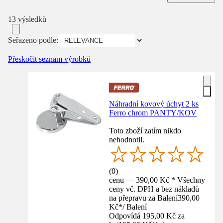
13 výsledků
Seřazeno podle:
Přeskočit seznam výrobků
Náhradní kovový úchyt 2 ks
Ferro chrom PANTY/KOV
Toto zboží zatím nikdo
nehodnotil.
(
0
)
cenu — 390,00 Kč * Všechny
ceny vč. DPH a bez nákladů
na přepravu za Balení
390,00
Kč
*
/
Balení
Odpovídá 195,00 Kč za