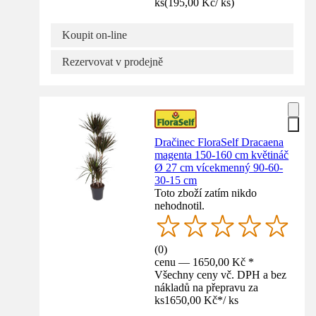
ks
(
195,00 Kč
/
ks
)
Koupit on-line
Rezervovat v prodejně
Dračinec FloraSelf Dracaena
magenta 150-160 cm květináč
Ø 27 cm vícekmenný 90-60-
30-15 cm
Toto zboží zatím nikdo
nehodnotil.
(
0
)
cenu — 1650,00 Kč *
Všechny ceny vč. DPH a bez
nákladů na přepravu za
ks
1650,00 Kč
*
/
ks