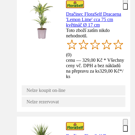
Dračinec FloraSelf Dracaena
'Lemon Lime' cca 75 cm
květináč Ø 17 cm
Toto zboží zatím nikdo
nehodnotil.
(
0
)
cenu — 329,00 Kč * Všechny
ceny vč. DPH a bez nákladů
na přepravu za ks
329,00 Kč
*
/
ks
Nelze koupit on-line
Nelze rezervovat