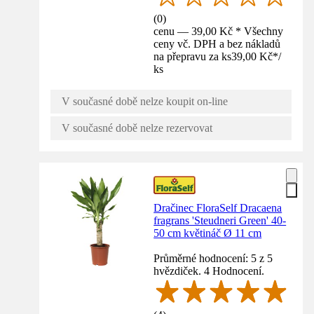
(
0
)
cenu — 39,00 Kč * Všechny
ceny vč. DPH a bez nákladů
na přepravu za ks
39,00 Kč
*
/
ks
V současné době nelze koupit on-line
V současné době nelze rezervovat
Dračinec FloraSelf Dracaena
fragrans 'Steudneri Green' 40-
50 cm květináč Ø 11 cm
Průměrné hodnocení: 5 z 5
hvězdiček. 4 Hodnocení.