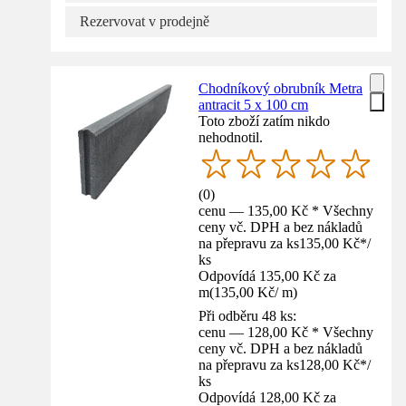
Rezervovat v prodejně
Chodníkový obrubník Metra
antracit 5 x 100 cm
Toto zboží zatím nikdo
nehodnotil.
(
0
)
cenu — 135,00 Kč * Všechny
ceny vč. DPH a bez nákladů
na přepravu za ks
135,00 Kč
*
/
ks
Odpovídá 135,00 Kč za
m
(
135,00 Kč
/
m
)
Při odběru 48 ks:
cenu — 128,00 Kč * Všechny
ceny vč. DPH a bez nákladů
na přepravu za ks
128,00 Kč
*
/
ks
Odpovídá 128,00 Kč za