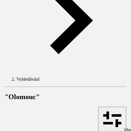
Vyhledávání
"Olomouc"
Všec