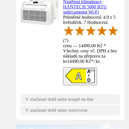
Nástěnná klimatizace
HANTECH 5000 BTU
split/camping Wi-Fi
Průměrné hodnocení: 4.9 z 5
hvězdiček. 7 Hodnocení.
(
7
)
cenu — 14490,00 Kč *
Všechny ceny vč. DPH a bez
nákladů na přepravu za
ks
14490,00 Kč
*
/
ks
V současné době nelze koupit on-line
V současné době nelze rezervovat