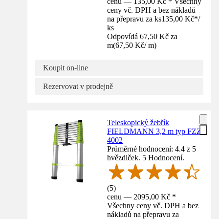
cenu — 135,00 Kč * Všechny
ceny vč. DPH a bez nákladů
na přepravu za ks
135,00 Kč
*
/
ks
Odpovídá 67,50 Kč za
m
(
67,50 Kč
/
m
)
Koupit on-line
Rezervovat v prodejně
Teleskopický žebřík
FIELDMANN 3,2 m typ FZZ
4002
Průměrné hodnocení: 4.4 z 5
hvězdiček. 5 Hodnocení.
(
5
)
cenu — 2095,00 Kč *
Všechny ceny vč. DPH a bez
nákladů na přepravu za