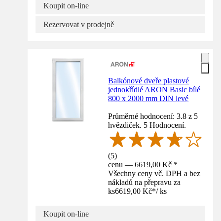
Koupit on-line
Rezervovat v prodejně
Balkónové dveře plastové
jednokřídlé ARON Basic bílé
800 x 2000 mm DIN levé
Průměrné hodnocení: 3.8 z 5
hvězdiček. 5 Hodnocení.
(
5
)
cenu — 6619,00 Kč *
Všechny ceny vč. DPH a bez
nákladů na přepravu za
ks
6619,00 Kč
*
/
ks
Koupit on-line