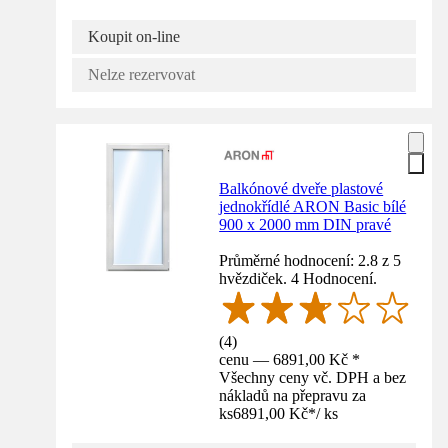
Koupit on-line
Nelze rezervovat
Balkónové dveře plastové
jednokřídlé ARON Basic bílé
900 x 2000 mm DIN pravé
Průměrné hodnocení: 2.8 z 5
hvězdiček. 4 Hodnocení.
(
4
)
cenu — 6891,00 Kč *
Všechny ceny vč. DPH a bez
nákladů na přepravu za
ks
6891,00 Kč
*
/
ks