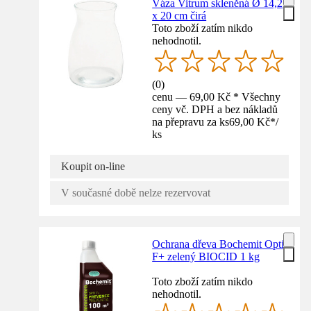
Váza Vitrum skleněná Ø 14,2
x 20 cm čirá
Toto zboží zatím nikdo
nehodnotil.
(
0
)
cenu — 69,00 Kč * Všechny
ceny vč. DPH a bez nákladů
na přepravu za ks
69,00 Kč
*
/
ks
Koupit on-line
V současné době nelze rezervovat
Ochrana dřeva Bochemit Opti
F+ zelený BIOCID 1 kg
Toto zboží zatím nikdo
nehodnotil.