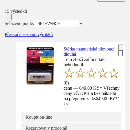
15 výsledků
Seřazeno podle:
Přeskočit seznam výrobků
Stěrka magnetická plovoucí
dlouhá
Toto zboží zatím nikdo
nehodnotil.
(
0
)
cenu — 649,00 Kč * Všechny
ceny vč. DPH a bez nákladů
na přepravu za ks
649,00 Kč
*
/
ks
Koupit on-line
Rezervovat v prodejně