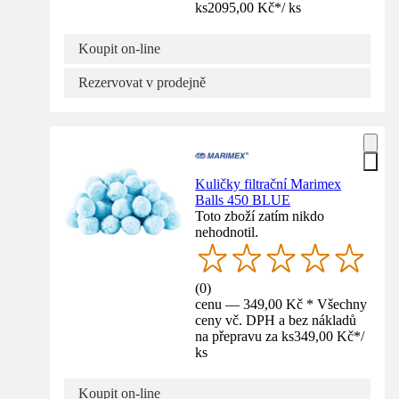
ks
2095,00 Kč
*
/
ks
Koupit on-line
Rezervovat v prodejně
Kuličky filtrační Marimex
Balls 450 BLUE
Toto zboží zatím nikdo
nehodnotil.
(
0
)
cenu — 349,00 Kč * Všechny
ceny vč. DPH a bez nákladů
na přepravu za ks
349,00 Kč
*
/
ks
Koupit on-line