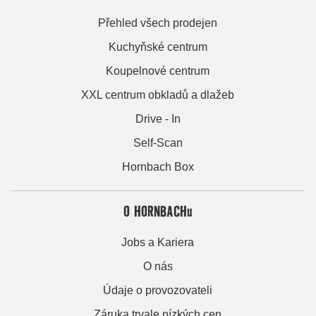
Přehled všech prodejen
Kuchyňské centrum
Koupelnové centrum
XXL centrum obkladů a dlažeb
Drive - In
Self-Scan
Hornbach Box
O HORNBACHu
Jobs a Kariera
O nás
Údaje o provozovateli
Záruka trvale nízkých cen