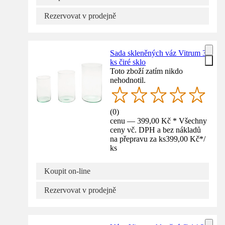
Rezervovat v prodejně
Sada skleněných váz Vitrum 3
ks čiré sklo
Toto zboží zatím nikdo
nehodnotil.
(
0
)
cenu — 399,00 Kč * Všechny
ceny vč. DPH a bez nákladů
na přepravu za ks
399,00 Kč
*
/
ks
Koupit on-line
Rezervovat v prodejně