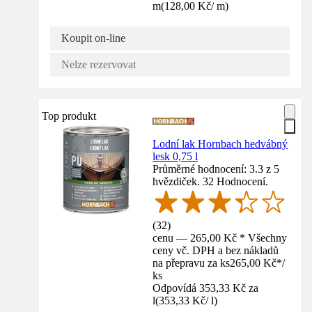
m
(
128,00 Kč
/
m
)
Koupit on-line
Nelze rezervovat
Top produkt
Lodní lak Hornbach hedvábný
lesk 0,75 l
Průměrné hodnocení: 3.3 z 5
hvězdiček. 32 Hodnocení.
(
32
)
cenu — 265,00 Kč * Všechny
ceny vč. DPH a bez nákladů
na přepravu za ks
265,00 Kč
*
/
ks
Odpovídá 353,33 Kč za
l
(
353,33 Kč
/
l
)