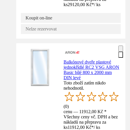
ks
29120,00 Kč
*
/
ks
Koupit on-line
Nelze rezervovat
Balkónové dveře plastové
jednokřídlé RC2 VSG ARON
Basic bílé 800 x 2000 mm
DIN levé
Toto zboží zatím nikdo
nehodnotil.
(
0
)
cenu — 11912,00 Kč *
Všechny ceny vč. DPH a bez
nákladů na přepravu za
ks
11912,00 Kč
*
/
ks