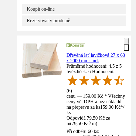
Koupit on-line
Rezervovat v prodejně
Dřevěná lať lavičková 27 x 63
x 2000 mm smrk
Průměrné hodnocení: 4.5 z 5
hvězdiček. 6 Hodnocení.
(
6
)
cenu — 159,00 Kč * Všechny
ceny vč. DPH a bez nákladů
na přepravu za ks
159,00 Kč
*
/
ks
Odpovídá 79,50 Kč za
m
(
79,50 Kč
/
m
)
Při odběru 60 ks: