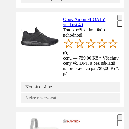
Obuv Ardon FLOATY
velikost 40
Toto zboží zatím nikdo
nehodnotil.
(
0
)
cenu — 789,00 Kč * Všechny
ceny vč. DPH a bez nákladů
na přepravu za pár
789,00 Kč
*
/
pár
Koupit on-line
Nelze rezervovat