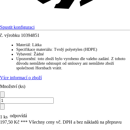
Spustit konfiguraci
č. výrobku
10394851
Materiál
:
Látka
■
Specifikace materiálu
:
Tvrdý polyetylen (HDPE)
■
Vybavení
:
Žádné
■
Upozornění
:
toto zboží bylo vyrobeno dle vašeho zadání. Z tohoto
■
důvodu nemůžete odstoupit od smlouvy ani nemůžete zboží
společnosti Hornbach vrátit.
Více informací o zboží
Množství (ks)
odpovídá
1 ks
197,50 Kč *
*
* Všechny ceny vč. DPH a bez nákladů na přepravu