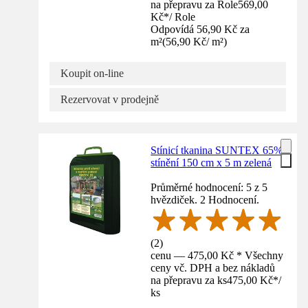
na přepravu za Role
569,00
Kč
*
/
Role
Odpovídá 56,90 Kč za
m²
(
56,90 Kč
/
m²
)
Koupit on-line
Rezervovat v prodejně
Stínicí tkanina SUNTEX 65%
stínění 150 cm x 5 m zelená
Průměrné hodnocení: 5 z 5
hvězdiček. 2 Hodnocení.
(
2
)
cenu — 475,00 Kč * Všechny
ceny vč. DPH a bez nákladů
na přepravu za ks
475,00 Kč
*
/
ks