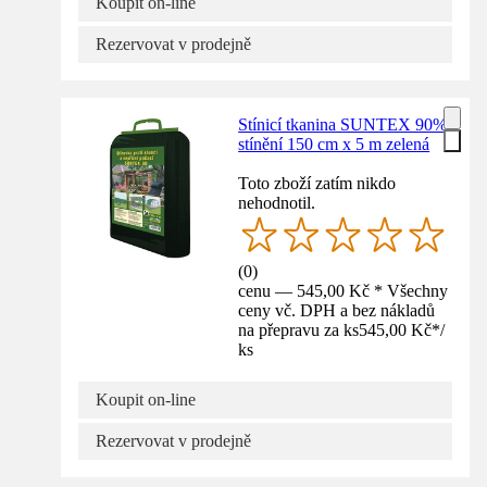
Koupit on-line
Rezervovat v prodejně
Stínicí tkanina SUNTEX 90%
stínění 150 cm x 5 m zelená
Toto zboží zatím nikdo
nehodnotil.
(
0
)
cenu — 545,00 Kč * Všechny
ceny vč. DPH a bez nákladů
na přepravu za ks
545,00 Kč
*
/
ks
Koupit on-line
Rezervovat v prodejně