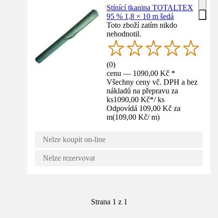
Stínící tkanina TOTALTEX
95 % 1,8 × 10 m šedá
Toto zboží zatím nikdo
nehodnotil.
(
0
)
cenu — 1090,00 Kč *
Všechny ceny vč. DPH a bez
nákladů na přepravu za
ks
1090,00 Kč
*
/
ks
Odpovídá 109,00 Kč za
m
(
109,00 Kč
/
m
)
Nelze koupit on-line
Nelze rezervovat
Strana 1 z 1