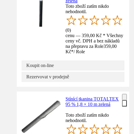
zelená
Toto zboží zatím nikdo
nehodnotil.
(
0
)
cenu — 359,00 Kč * Všechny
ceny vč. DPH a bez nákladů
na přepravu za Role
359,00
Kč
*
/
Role
Koupit on-line
Rezervovat v prodejně
Stínící tkanina TOTALTEX
95 % 1,8 × 10 m zelená
Toto zboží zatím nikdo
nehodnotil.