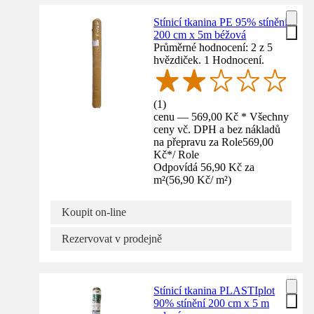
Stínicí tkanina PE 95% stínění
200 cm x 5m béžová
Průměrné hodnocení: 2 z 5
hvězdiček. 1 Hodnocení.
(
1
)
cenu — 569,00 Kč * Všechny
ceny vč. DPH a bez nákladů
na přepravu za Role
569,00
Kč
*
/
Role
Odpovídá 56,90 Kč za
m²
(
56,90 Kč
/
m²
)
Koupit on-line
Rezervovat v prodejně
Stínicí tkanina PLASTIplot
90% stínění 200 cm x 5 m