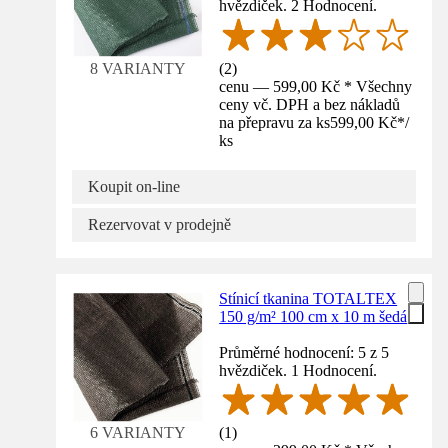
hvězdiček. 2 Hodnocení.
(
2
)
8 VARIANTY
cenu — 599,00 Kč * Všechny
ceny vč. DPH a bez nákladů
na přepravu za ks
599,00 Kč
*
/
ks
Koupit on-line
Rezervovat v prodejně
Stínicí tkanina TOTALTEX
150 g/m² 100 cm x 10 m šedá
Průměrné hodnocení: 5 z 5
hvězdiček. 1 Hodnocení.
(
1
)
6 VARIANTY