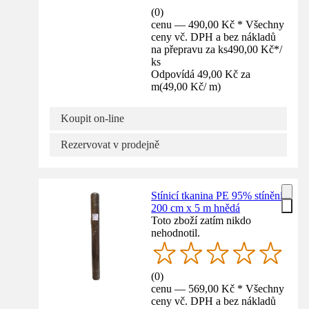
(
0
)
cenu — 490,00 Kč * Všechny
ceny vč. DPH a bez nákladů
na přepravu za ks
490,00 Kč
*
/
ks
Odpovídá 49,00 Kč za
m
(
49,00 Kč
/
m
)
Koupit on-line
Rezervovat v prodejně
Stínicí tkanina PE 95% stínění
200 cm x 5 m hnědá
Toto zboží zatím nikdo
nehodnotil.
(
0
)
cenu — 569,00 Kč * Všechny
ceny vč. DPH a bez nákladů