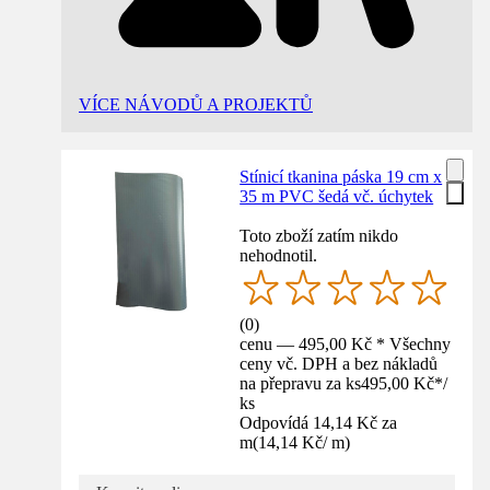
VÍCE NÁVODŮ A PROJEKTŮ
Stínicí tkanina páska 19 cm x
35 m PVC šedá vč. úchytek
Toto zboží zatím nikdo
nehodnotil.
(
0
)
cenu — 495,00 Kč * Všechny
ceny vč. DPH a bez nákladů
na přepravu za ks
495,00 Kč
*
/
ks
Odpovídá 14,14 Kč za
m
(
14,14 Kč
/
m
)