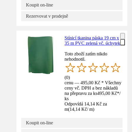
Koupit on-line
Rezervovat v prodejně
Stínicí tkanina páska 19 cm x
35 m PVC zelená vč. úchytek
Toto zboží zatím nikdo
nehodnotil.
(
0
)
cenu — 495,00 Kč * Všechny
ceny vč. DPH a bez nákladů
na přepravu za ks
495,00 Kč
*
/
ks
Odpovídá 14,14 Kč za
m
(
14,14 Kč
/
m
)
Koupit on-line