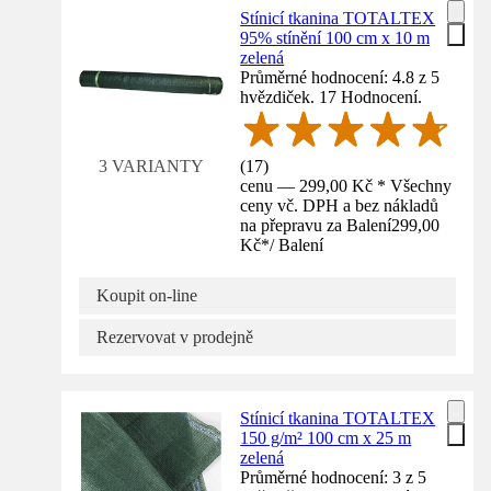
Stínicí tkanina TOTALTEX
95% stínění 100 cm x 10 m
zelená
Průměrné hodnocení: 4.8 z 5
hvězdiček. 17 Hodnocení.
(
17
)
3 VARIANTY
cenu — 299,00 Kč * Všechny
ceny vč. DPH a bez nákladů
na přepravu za Balení
299,00
Kč
*
/
Balení
Koupit on-line
Rezervovat v prodejně
Stínicí tkanina TOTALTEX
150 g/m² 100 cm x 25 m
zelená
Průměrné hodnocení: 3 z 5