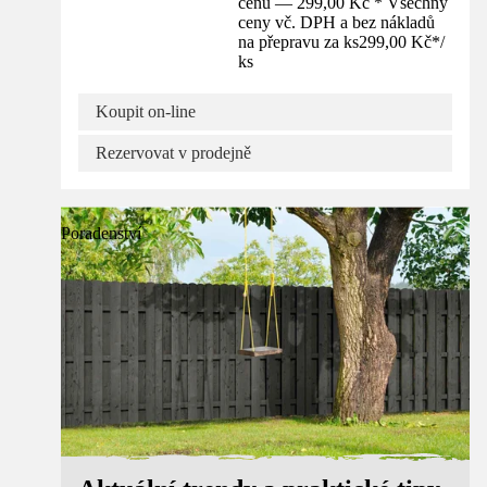
cenu — 299,00 Kč * Všechny
ceny vč. DPH a bez nákladů
na přepravu za ks
299,00 Kč
*
/
ks
Koupit on-line
Rezervovat v prodejně
Poradenství