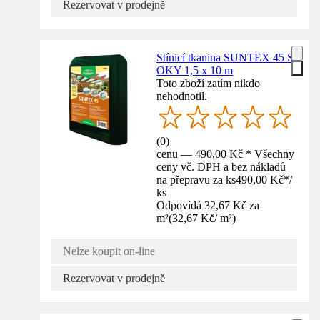
Rezervovat v prodejně
Stínicí tkanina SUNTEX 45 S
OKY 1,5 x 10 m
Toto zboží zatím nikdo
nehodnotil.
(
0
)
cenu — 490,00 Kč * Všechny
ceny vč. DPH a bez nákladů
na přepravu za ks
490,00 Kč
*
/
ks
Odpovídá 32,67 Kč za
m²
(
32,67 Kč
/
m²
)
Nelze koupit on-line
Rezervovat v prodejně