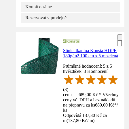
Koupit on-line
Rezervovat v prodejně
Stínicí tkanina Konsta HDPE
180g/m2 100 cm x 5 m zelená
Průměrné hodnocení: 5 z 5
hvězdiček. 3 Hodnocení.
(
3
)
cenu — 689,00 Kč * Všechny
ceny vč. DPH a bez nákladů
na přepravu za ks
689,00 Kč
*
/
ks
Odpovídá 137,80 Kč za
m
(
137,80 Kč
/
m
)