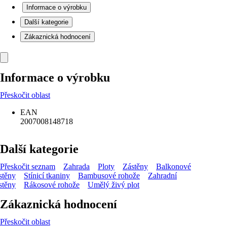
Informace o výrobku
Další kategorie
Zákaznická hodnocení
Informace o výrobku
Přeskočit oblast
EAN
2007008148718
Další kategorie
Přeskočit seznam
Zahrada
Ploty
Zástěny
Balkonové
stěny
Stínicí tkaniny
Bambusové rohože
Zahradní
stěny
Rákosové rohože
Umělý živý plot
Zákaznická hodnocení
Přeskočit oblast