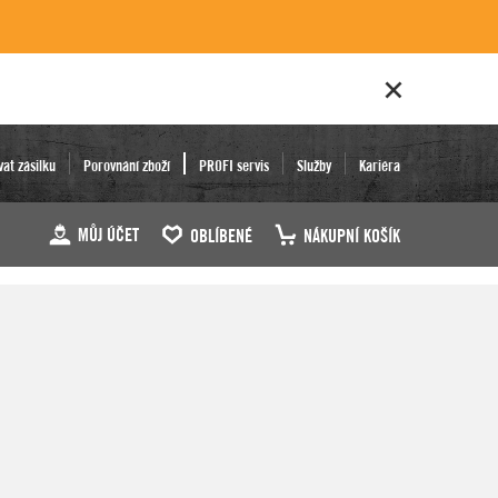
vat zásilku
Porovnání zboží
PROFI servis
Služby
Kariéra
MŮJ ÚČET
OBLÍBENÉ
NÁKUPNÍ KOŠÍK