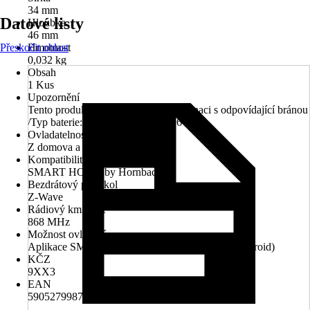
34 mm
Datové listy
Hloubka
46 mm
Přeskočit oblast
Hmotnost
0,032 kg
Obsah
1 Kus
Upozornění
Tento produkt funguje pouze v kombinaci s odpovídající bránou
/Typ baterie: ER14250 1 / 2AA 3,6 V
Ovladatelnost přes aplikaci
Z domova a mimo domov
Kompatibilita
SMART HOME by Hornbach
Bezdrátový protokol
Z-Wave
Rádiový kmitočet
868 MHz
Možnost ovládání
Aplikace SMART HOME by hornbach (iOS a Android)
KČZ
9XX3
EAN
5905279987234