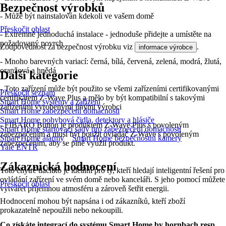
Bezpečnost výrobků
- Může být nainstalován kdekoli ve vašem domě
Přeskočit oblast
- Extrémně jednoduchá instalace - jednoduše přidejte a umístěte na
požadovaný povrch
Zodpovědnost za bezpečnost výrobku viz
.
informace výrobce
- Mnoho barevných variací: černá, bílá, červená, zelená, modrá, žlutá,
oranžová a hnědá
Další kategorie
- Toto zařízení může být použito se všemi zařízeními certifikovanými
Přeskočit seznam
certifikátem Z-Wave Plus a mělo by být kompatibilní s takovými
Smart Home systémy a zařízení
zařízeními vyrobenými jinými výrobci
Smart Home zabezpečení domácnosti
Smart Home pohybová čidla, detektory a hlásiče
- FIBARO Button je produktem Z-Wave Plus s povoleným
Smart Home startovací sady pro zabezpečení domácnosti
zabezpečením a musí být použit ovladač Z-Wave s povoleným
Smart Home alarmy
Smart Home bezpečnostní kamery
zabezpečením, aby se plně využil produkt.
Yale ENTR
Zákaznická hodnocení
Toto chytré tlačítko je ideální pro ty, kteří hledají inteligentní řešení pro
ovládání zařízení ve svém domě nebo kanceláři. S jeho pomocí můžete
Přeskočit oblast
vytvářet příjemnou atmosféru a zároveň šetřit energii.
Hodnocení mohou být napsána i od zákazníků, kteří zboží
prokazatelně nepoužili nebo nekoupili.
Co získáte integrací do systému Smart Home by hornbach resp.