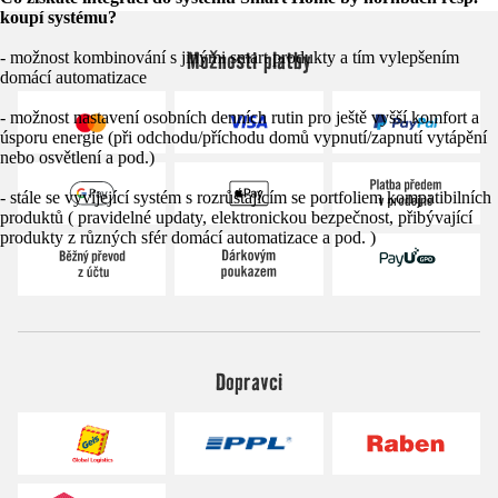
koupí systému?
Možnosti platby
- možnost kombinování s jinými smart produkty a tím vylepšením
domácí automatizace
- možnost nastavení osobních denních rutin pro ještě vyšší komfort a
úsporu energie (při odchodu/příchodu domů vypnutí/zapnutí vytápění
nebo osvětlení a pod.)
- stále se vyvíjející systém s rozrůstajícím se portfoliem kompatibilních
produktů ( pravidelné updaty, elektronickou bezpečnost, přibývající
produkty z různých sfér domácí automatizace a pod. )
Dopravci