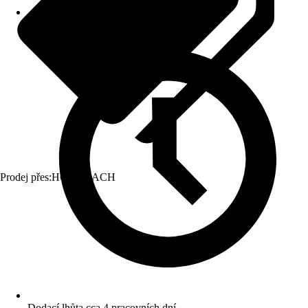
Prodej přes:
HORNBACH
Dodací lhůta cca 4 pracovních dní