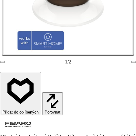
1
/
2
Porovnat