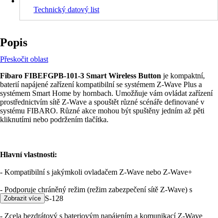
Technický datový list
Popis
Přeskočit oblast
Fibaro FIBEFGPB-101-3 Smart Wireless Button
je kompaktní,
baterií napájené zařízení kompatibilní se systémem Z-Wave Plus a
systémem Smart Home by hornbach. Umožňuje vám ovládat zařízení
prostřednictvím sítě Z-Wave a spouštět různé scénáře definované v
systému FIBARO. Různé akce mohou být spuštěny jedním až pěti
kliknutími nebo podržením tlačítka.
Hlavní vlastnosti:
- Kompatibilní s jakýmkoli ovladačem Z-Wave nebo Z-Wave+
- Podporuje chráněný režim (režim zabezpečení sítě Z-Wave) s
šifrováním AES-128
Zobrazit více
- Zcela bezdrátový s bateriovým napájením a komunikací Z-Wave