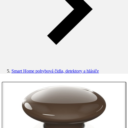
Smart Home pohybová čidla, detektory a hlásiče