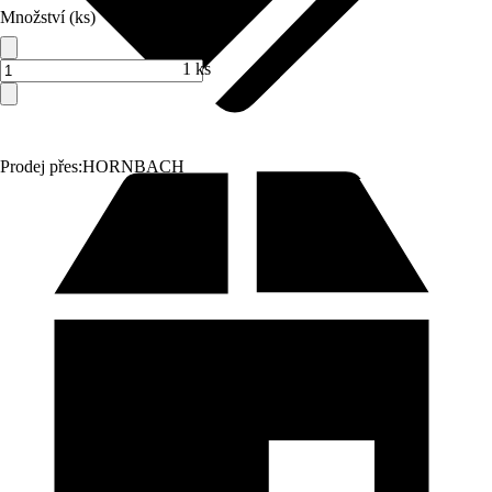
Množství (ks)
1 ks
Prodej přes:
HORNBACH