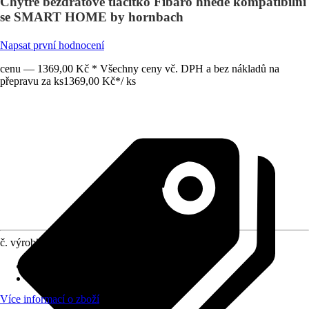
Chytré bezdrátové tlačítko Fibaro hnědé kompatibilní
se SMART HOME by hornbach
Napsat první hodnocení
cenu — 1369,00 Kč * Všechny ceny vč. DPH a bez nákladů na
přepravu za ks
1369,00 Kč
*
/
ks
č. výrobku
6819407
Druh výrobku
:
Senzor
Oblast použití
:
Uvnitř
Více informací o zboží