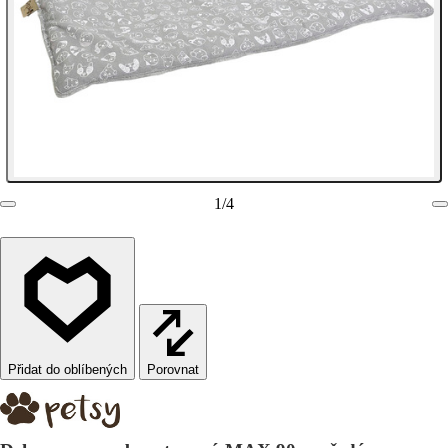
1
/
4
Porovnat