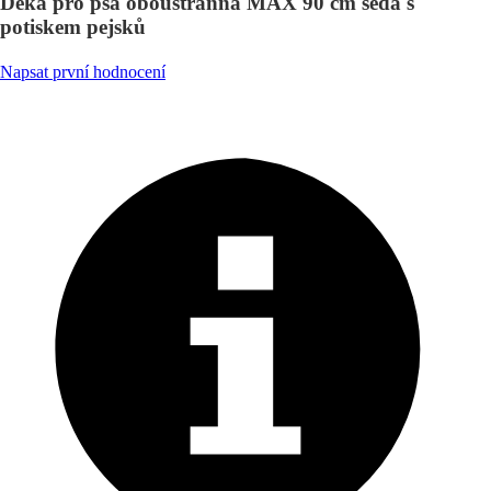
Deka pro psa oboustranná MAX 90 cm šedá s
potiskem pejsků
Napsat první hodnocení