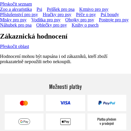
Přeskočit seznam
Zoo a akvaristika
Psi
Pelíšek pro psa
Krmivo pro psy
Příslušenství pro psy
Hračky pro psy
Péče o psy
Psí boudy
Misky pro psy
Vodítka pro psy
Obojky pro psy
Postroje pro psy
Náhubek pro psa
Oblečky pro psy
Knihy o psech
Zákaznická hodnocení
Přeskočit oblast
Hodnocení mohou být napsána i od zákazníků, kteří zboží
prokazatelně nepoužili nebo nekoupili.
Možnosti platby