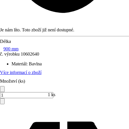
Je nám líto. Toto zboží již není dostupné.
Délka
900 mm
č. výrobku
10602640
Materiál
:
Bavlna
Více informací o zboží
Množství (ks)
1 ks