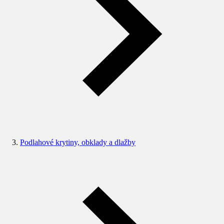
Podlahové krytiny, obklady a dlažby