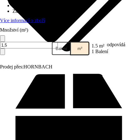
Materiál
:
Jemná kamenina
Základní barva
:
Šedá
Více informací o zboží
Množství (m²)
odpovídá
1.5 m²
Balení
m²
1 Balení
Prodej přes:
HORNBACH