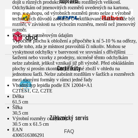
Dopravci
dojít u různých produkcí ke vzniku rozdílných velikostí.
Odchylkám od jmenovitých rozměrů uvedených na kartonu,
resp. v e-shopu, od výrobních rozměrů proto nelze z výrobně
technických důvodů zabránit. U rektifikované dlažby může být
rozměr, v závislosti na výchozím rozměru, menší než jmenovitý
rozměr.
Pokyny k rozměrovým údajům
Vypočtěte plochu k obložení a připočtěte k ní 5-10 % na odřezy,
podle toho, zda je místnost pravoúhlá či nikoliv. Mohou se
vyskytnout odchylky v barevnosti ve srovnání s dřívějšími
šaržemi nebo vzorky z prodejny, nicméně těmto odchylkám
nelze zabránit, jelikož vznikají již při výrobě. Před obkládáním
Certifikáty
plochy si prosím zkontrolujte dodané zboží v ohledu na
jednotnou šarži. Nelze zabránit rozdílům v šaržích a rozměrech
mezi různými formáty v rámci jedné řady
Vhodný typ lepidla podle EN 12004+A1
C2TES1, C2, C2TE
Délka
61,5 cm
Šířka
30,5 cm
Zákaznický servis
Výrobní rozměry cca (ŠxD)
30.5 cm x 61.5 cm
EAN
FAQ
4306516386291