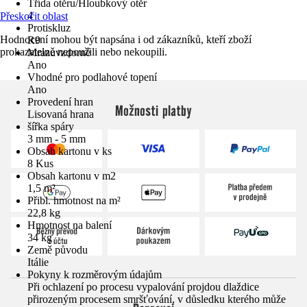
Třída otěru/Hloubkový otěr
4
Přeskočit oblast
Protiskluz
Hodnocení mohou být napsána i od zákazníků, kteří zboží
R9
prokazatelně nepoužili nebo nekoupili.
Mrazuvzdorné
Ano
Vhodné pro podlahové topení
Ano
Provedení hran
Možnosti platby
Lisovaná hrana
šířka spáry
3 mm - 5 mm
Obsah kartonu v ks
8 Kus
Obsah kartonu v m2
1,5 m²
Přibl. hmotnost na m²
22,8 kg
Hmotnost na balení
34 kg
Země původu
Itálie
Pokyny k rozměrovým údajům
Při ochlazení po procesu vypalování projdou dlaždice
přirozeným procesem smršťování, v důsledku kterého může