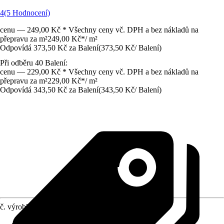
4
(5 Hodnocení)
cenu — 249,00 Kč * Všechny ceny vč. DPH a bez nákladů na
přepravu za m²
249,00 Kč
*
/
m²
Odpovídá 373,50 Kč za Balení
(
373,50 Kč
/
Balení
)
Při odběru 40 Balení:
cenu — 229,00 Kč * Všechny ceny vč. DPH a bez nákladů na
přepravu za m²
229,00 Kč
*
/
m²
Odpovídá 343,50 Kč za Balení
(
343,50 Kč
/
Balení
)
č. výrobku
12149378
Povrch obkladů/dlažeb
:
Matný