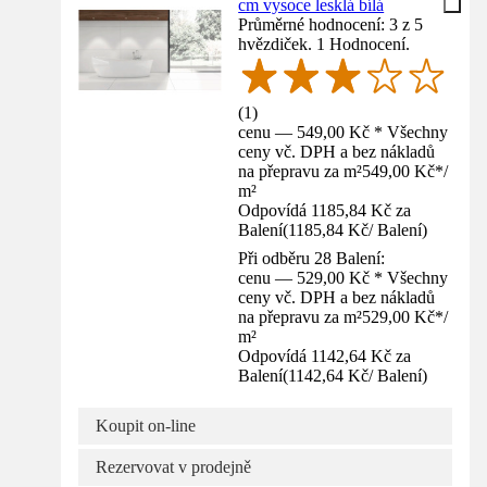
cm vysoce lesklá bílá
Průměrné hodnocení: 3 z 5
hvězdiček. 1 Hodnocení.
(
1
)
cenu — 549,00 Kč * Všechny
ceny vč. DPH a bez nákladů
na přepravu za m²
549,00 Kč
*
/
m²
Odpovídá 1185,84 Kč za
Balení
(
1185,84 Kč
/
Balení
)
Při odběru 28 Balení:
cenu — 529,00 Kč * Všechny
ceny vč. DPH a bez nákladů
na přepravu za m²
529,00 Kč
*
/
m²
Odpovídá 1142,64 Kč za
Balení
(
1142,64 Kč
/
Balení
)
Koupit on-line
Rezervovat v prodejně