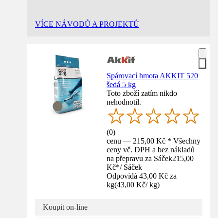
VÍCE NÁVODŮ A PROJEKTŮ
Spárovací hmota AKKIT 520
šedá 5 kg
Toto zboží zatím nikdo
nehodnotil.
(
0
)
cenu — 215,00 Kč * Všechny
ceny vč. DPH a bez nákladů
na přepravu za Sáček
215,00
Kč
*
/
Sáček
Odpovídá 43,00 Kč za
kg
(
43,00 Kč
/
kg
)
Koupit on-line