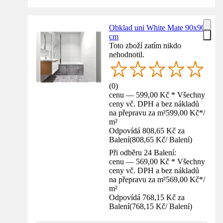
Obklad uni White Mate 90x90
cm
Toto zboží zatím nikdo
nehodnotil.
(
0
)
cenu — 599,00 Kč * Všechny
ceny vč. DPH a bez nákladů
na přepravu za m²
599,00 Kč
*
/
m²
Odpovídá 808,65 Kč za
Balení
(
808,65 Kč
/
Balení
)
Při odběru 24 Balení:
cenu — 569,00 Kč * Všechny
ceny vč. DPH a bez nákladů
na přepravu za m²
569,00 Kč
*
/
m²
Odpovídá 768,15 Kč za
Balení
(
768,15 Kč
/
Balení
)