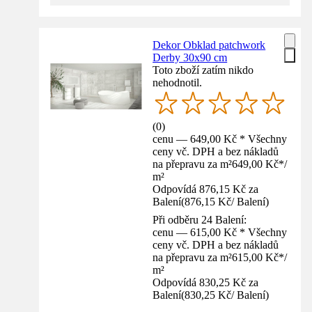
Dekor Obklad patchwork
Derby 30x90 cm
Toto zboží zatím nikdo
nehodnotil.
(
0
)
cenu — 649,00 Kč * Všechny
ceny vč. DPH a bez nákladů
na přepravu za m²
649,00 Kč
*
/
m²
Odpovídá 876,15 Kč za
Balení
(
876,15 Kč
/
Balení
)
Při odběru 24 Balení:
cenu — 615,00 Kč * Všechny
ceny vč. DPH a bez nákladů
na přepravu za m²
615,00 Kč
*
/
m²
Odpovídá 830,25 Kč za
Balení
(
830,25 Kč
/
Balení
)