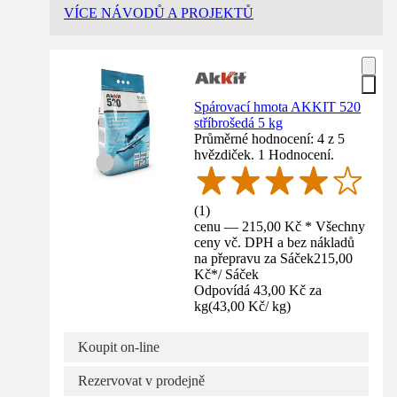
VÍCE NÁVODŮ A PROJEKTŮ
Spárovací hmota AKKIT 520
stříbrošedá 5 kg
Průměrné hodnocení: 4 z 5
hvězdiček. 1 Hodnocení.
(
1
)
cenu — 215,00 Kč * Všechny
ceny vč. DPH a bez nákladů
na přepravu za Sáček
215,00
Kč
*
/
Sáček
Odpovídá 43,00 Kč za
kg
(
43,00 Kč
/
kg
)
Koupit on-line
Rezervovat v prodejně