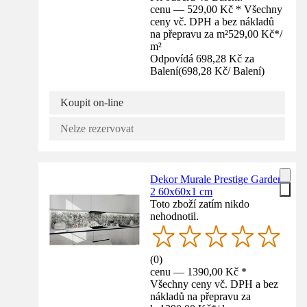
cenu — 529,00 Kč * Všechny
ceny vč. DPH a bez nákladů
na přepravu za m²
529,00 Kč
*
/
m²
Odpovídá 698,28 Kč za
Balení
(
698,28 Kč
/
Balení
)
Koupit on-line
Nelze rezervovat
Dekor Murale Prestige Garden
2 60x60x1 cm
Toto zboží zatím nikdo
nehodnotil.
(
0
)
cenu — 1390,00 Kč *
Všechny ceny vč. DPH a bez
nákladů na přepravu za