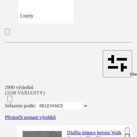
Listely
Všec
2990 výsledků
(3108 VARIANTY)
Seřazeno podle:
Přeskočit seznam výrobků
Dlažba imitace betonu Walk