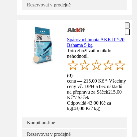
Rezervovat v prodejně
Spárovací hmota AKKIT 520
Bahama 5 kg
Toto zboží zatím nikdo
nehodnotil.
(
0
)
cenu — 215,00 Kč * Všechny
ceny vč. DPH a bez nákladů
na přepravu za Sáček
215,00
Kč
*
/
Sáček
Odpovídá 43,00 Kč za
kg
(
43,00 Kč
/
kg
)
Koupit on-line
Rezervovat v prodejně