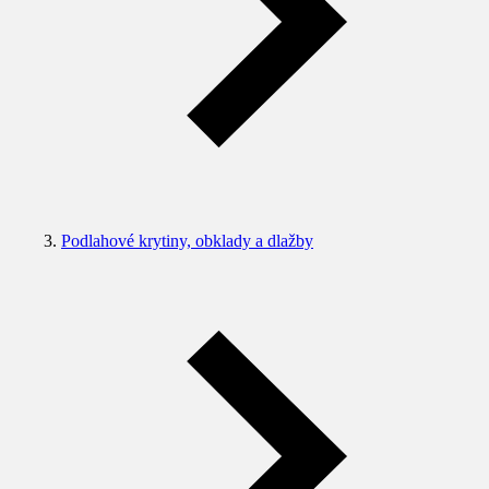
Podlahové krytiny, obklady a dlažby