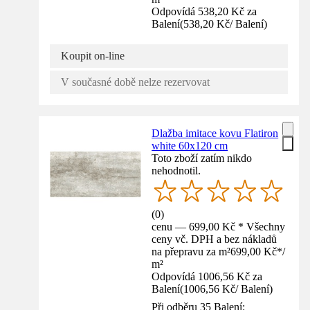
Odpovídá 538,20 Kč za
Balení
(
538,20 Kč
/
Balení
)
Koupit on-line
V současné době nelze rezervovat
Dlažba imitace kovu Flatiron
white 60x120 cm
Toto zboží zatím nikdo
nehodnotil.
(
0
)
cenu — 699,00 Kč * Všechny
ceny vč. DPH a bez nákladů
na přepravu za m²
699,00 Kč
*
/
m²
Odpovídá 1006,56 Kč za
Balení
(
1006,56 Kč
/
Balení
)
Při odběru 35 Balení: