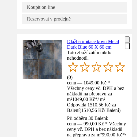
Koupit on-line
Rezervovat v prodejně
Dlažba imitace kovu Metal
Dark Blue 60 X 60 cm
Toto zboží zatím nikdo
nehodnotil.
(
0
)
cenu — 1049,00 Kč *
Všechny ceny vč. DPH a bez
nákladů na přepravu za
m²
1049,00 Kč
*
/
m²
Odpovídá 1510,56 Kč za
Balení
(
1510,56 Kč
/
Balení
)
Při odběru 30 Balení:
cenu — 990,00 Kč * Všechny
ceny vč. DPH a bez nákladů
na přepravu za m²
990,00 Kč
*
/