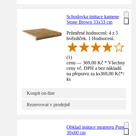
Schodovka imitace kamene
Stone Brown 33x33 cm
Průměrné hodnocení: 4 z 5
hvězdiček. 1 Hodnocení.
(
1
)
cenu — 369,00 Kč * Všechny
ceny vč. DPH a bez nákladů
na přepravu za ks
369,00 Kč
*
/
ks
Koupit on-line
Rezervovat v prodejně
Obklad imitace mramoru Pune
30x60 cm