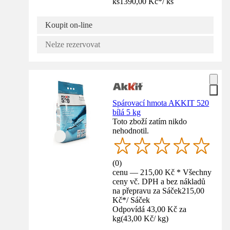
ks
1390,00 Kč
*
/
ks
Koupit on-line
Nelze rezervovat
Spárovací hmota AKKIT 520
bílá 5 kg
Toto zboží zatím nikdo
nehodnotil.
(
0
)
cenu — 215,00 Kč * Všechny
ceny vč. DPH a bez nákladů
na přepravu za Sáček
215,00
Kč
*
/
Sáček
Odpovídá 43,00 Kč za
kg
(
43,00 Kč
/
kg
)