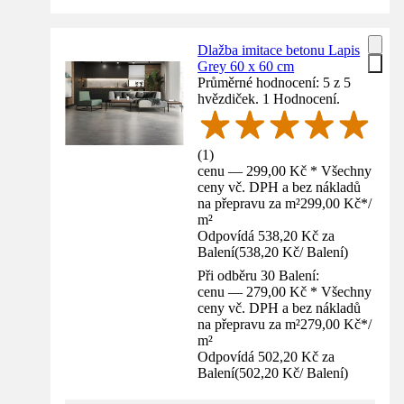
Dlažba imitace betonu Lapis
Grey 60 x 60 cm
Průměrné hodnocení: 5 z 5
hvězdiček. 1 Hodnocení.
(
1
)
cenu — 299,00 Kč * Všechny
ceny vč. DPH a bez nákladů
na přepravu za m²
299,00 Kč
*
/
m²
Odpovídá 538,20 Kč za
Balení
(
538,20 Kč
/
Balení
)
Při odběru 30 Balení:
cenu — 279,00 Kč * Všechny
ceny vč. DPH a bez nákladů
na přepravu za m²
279,00 Kč
*
/
m²
Odpovídá 502,20 Kč za
Balení
(
502,20 Kč
/
Balení
)