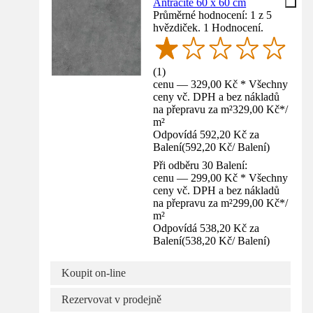
Antracite 60 x 60 cm
Průměrné hodnocení: 1 z 5
hvězdiček. 1 Hodnocení.
(
1
)
cenu — 329,00 Kč * Všechny
ceny vč. DPH a bez nákladů
na přepravu za m²
329,00 Kč
*
/
m²
Odpovídá 592,20 Kč za
Balení
(
592,20 Kč
/
Balení
)
Při odběru 30 Balení:
cenu — 299,00 Kč * Všechny
ceny vč. DPH a bez nákladů
na přepravu za m²
299,00 Kč
*
/
m²
Odpovídá 538,20 Kč za
Balení
(
538,20 Kč
/
Balení
)
Koupit on-line
Rezervovat v prodejně