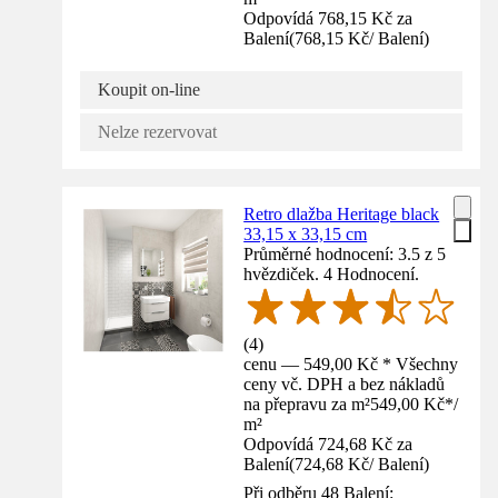
Odpovídá 768,15 Kč za
Balení
(
768,15 Kč
/
Balení
)
Koupit on-line
Nelze rezervovat
Retro dlažba Heritage black
33,15 x 33,15 cm
Průměrné hodnocení: 3.5 z 5
hvězdiček. 4 Hodnocení.
(
4
)
cenu — 549,00 Kč * Všechny
ceny vč. DPH a bez nákladů
na přepravu za m²
549,00 Kč
*
/
m²
Odpovídá 724,68 Kč za
Balení
(
724,68 Kč
/
Balení
)
Při odběru 48 Balení: