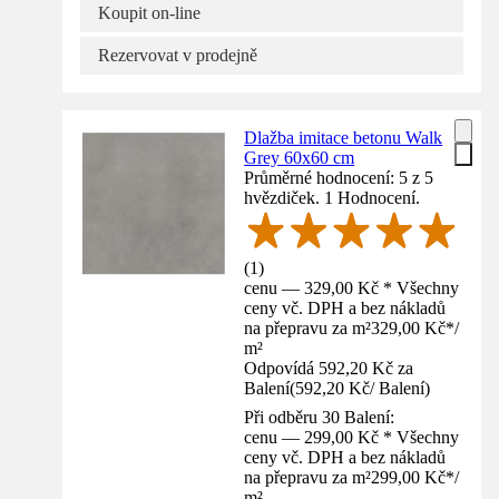
Koupit on-line
Rezervovat v prodejně
Dlažba imitace betonu Walk
Grey 60x60 cm
Průměrné hodnocení: 5 z 5
hvězdiček. 1 Hodnocení.
(
1
)
cenu — 329,00 Kč * Všechny
ceny vč. DPH a bez nákladů
na přepravu za m²
329,00 Kč
*
/
m²
Odpovídá 592,20 Kč za
Balení
(
592,20 Kč
/
Balení
)
Při odběru 30 Balení:
cenu — 299,00 Kč * Všechny
ceny vč. DPH a bez nákladů
na přepravu za m²
299,00 Kč
*
/
m²