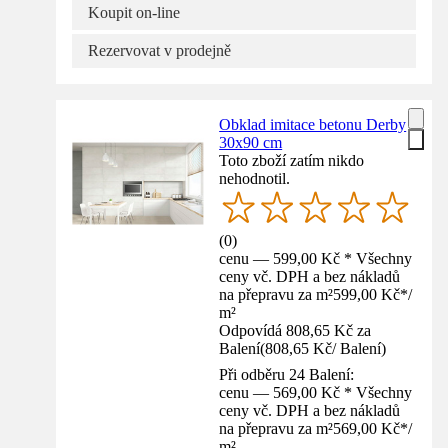
Koupit on-line
Rezervovat v prodejně
Obklad imitace betonu Derby
30x90 cm
Toto zboží zatím nikdo
nehodnotil.
(
0
)
cenu — 599,00 Kč * Všechny
ceny vč. DPH a bez nákladů
na přepravu za m²
599,00 Kč
*
/
m²
Odpovídá 808,65 Kč za
Balení
(
808,65 Kč
/
Balení
)
Při odběru 24 Balení:
cenu — 569,00 Kč * Všechny
ceny vč. DPH a bez nákladů
na přepravu za m²
569,00 Kč
*
/
m²