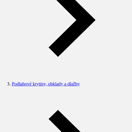
Podlahové krytiny, obklady a dlažby