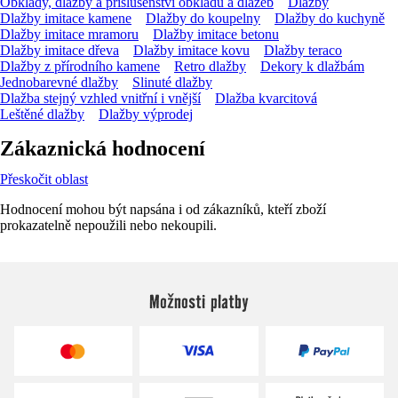
Obklady, dlažby a příslušenství obkladů a dlažeb
Dlažby
Dlažby imitace kamene
Dlažby do koupelny
Dlažby do kuchyně
Dlažby imitace mramoru
Dlažby imitace betonu
Dlažby imitace dřeva
Dlažby imitace kovu
Dlažby teraco
Dlažby z přírodního kamene
Retro dlažby
Dekory k dlažbám
Jednobarevné dlažby
Slinuté dlažby
Dlažba stejný vzhled vnitřní i vnější
Dlažba kvarcitová
Leštěné dlažby
Dlažby výprodej
Zákaznická hodnocení
Přeskočit oblast
Hodnocení mohou být napsána i od zákazníků, kteří zboží
prokazatelně nepoužili nebo nekoupili.
Možnosti platby