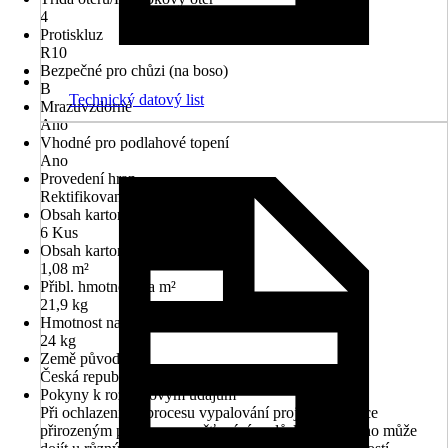
4
Protiskluz
R10
Bezpečné pro chůzi (na boso)
B
Technický datový list
Mrazuvzdorné
Ano
Vhodné pro podlahové topení
Ano
Provedení hran
Rektifikovaná
Obsah kartonu v ks
6 Kus
Obsah kartonu v m2
1,08 m²
Přibl. hmotnost na m²
21,9 kg
Hmotnost na balení
24 kg
Země původu
Česká republika
Pokyny k rozměrovým údajům
Při ochlazení po procesu vypalování projdou dlaždice
přirozeným procesem smršťování, v důsledku kterého může