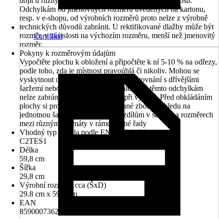
dojít u různých produkcí ke vzniku rozdílných velikostí.
Odchylkám od jmenovitých rozměrů uvedených na kartonu,
resp. v e-shopu, od výrobních rozměrů proto nelze z výrobně
technických důvodů zabránit. U rektifikované dlažby může být
rozměr, v závislosti na výchozím rozměru, menší než jmenovitý
Certifikát
rozměr.
Pokyny k rozměrovým údajům
Vypočtěte plochu k obložení a připočtěte k ní 5-10 % na odřezy,
podle toho, zda je místnost pravoúhlá či nikoliv. Mohou se
vyskytnout odchylky v barevnosti ve srovnání s dřívějšími
šaržemi nebo vzorky z prodejny, nicméně těmto odchylkám
nelze zabránit, jelikož vznikají již při výrobě. Před obkládáním
plochy si prosím zkontrolujte dodané zboží v ohledu na
jednotnou šarži. Nelze zabránit rozdílům v šaržích a rozměrech
mezi různými formáty v rámci jedné řady
Vhodný typ lepidla podle EN 12004+A1
C2TES1
Délka
59,8 cm
Šířka
29,8 cm
Výrobní rozměry cca (ŠxD)
29.8 cm x 59.8 cm
EAN
8590007362604