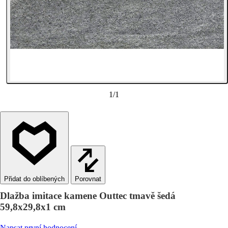
1
/
1
Porovnat
Dlažba imitace kamene Outtec tmavě šedá
59,8x29,8x1 cm
Napsat první hodnocení