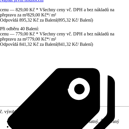
cenu — 829,00 Kč * Všechny ceny vč. DPH a bez nákladů na
přepravu za m²
829,00 Kč
*
/
m²
Odpovídá 895,32 Kč za Balení
(
895,32 Kč
/
Balení
)
Při odběru 40 Balení:
cenu — 779,00 Kč * Všechny ceny vč. DPH a bez nákladů na
přepravu za m²
779,00 Kč
*
/
m²
Odpovídá 841,32 Kč za Balení
(
841,32 Kč
/
Balení
)
č. výrobku
10497790
Povrch obkladů/dlažeb
:
Hrubá struktura, Matný, Žilkovaný
Materiál
:
Jemná kamenina