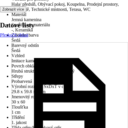
Hala/ předsíň, Obývací pokoj, Koupelna, Prodejní prostory,
Schodiště, Technické místnosti, Terasa, WC
Zobrazit více
Materiál
Jemná kamenina
Datové listy
Specifikace materiálu
-, Keramika
Přeskočit oblast
Základní barva
Šedá
Barevný odstín
Šedá
Vzhled
Imitace kamene
Povrch obkladů/dlažeb
Hrubá struktura, Matný, Žilkovaný
Střepy
Probarvená
Výrobní rozměry ŠxDxT v cm
29.8 x 59.8 x 1 cm
Jmenovitý rozměr v cm
30 x 60
Tloušťka
1 cm
Třídění
1. jakost
Třída otěru/Hloubkový otěr