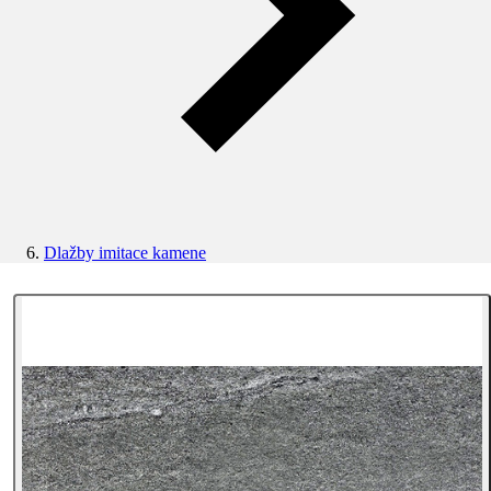
Dlažby imitace kamene