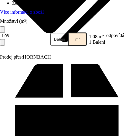
Základní barva
:
Šedá
Více informací o zboží
Množství (m²)
odpovídá
1.08 m²
Balení
m²
1 Balení
Prodej přes:
HORNBACH