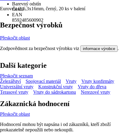
Barevný odstín
Eurovrut Ø 6,3x16mm, černý, 20 ks v balení
Černá
EAN
8592485600902
Bezpečnost výrobků
Přeskočit oblast
Zodpovědnost za bezpečnost výrobku viz
.
informace výrobce
Další kategorie
Přeskočit seznam
Železářství
Spojovací materiál
Vruty
Vruty konfirmáty
Univerzální vruty
Konstrukční vruty
Vruty do dřeva
Terasové vruty
Vruty do sádrokartonu
Nerezové vruty
Zákaznická hodnocení
Přeskočit oblast
Hodnocení mohou být napsána i od zákazníků, kteří zboží
prokazatelně nepoužili nebo nekoupili.