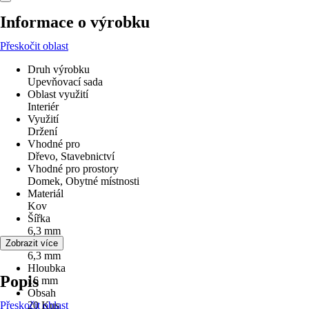
Informace o výrobku
Přeskočit oblast
Druh výrobku
Upevňovací sada
Oblast využití
Interiér
Využití
Držení
Vhodné pro
Dřevo, Stavebnictví
Vhodné pro prostory
Domek, Obytné místnosti
Materiál
Kov
Šířka
6,3 mm
Výška
Zobrazit více
6,3 mm
Hloubka
Popis
16 mm
Obsah
Přeskočit oblast
20 Kus