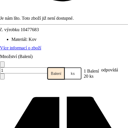
Je nám líto. Toto zboží již není dostupné.
č. výrobku
10477683
Materiál
:
Kov
Více informací o zboží
Množství (Balení)
odpovídá
1 Balení
Balení
ks
20 ks