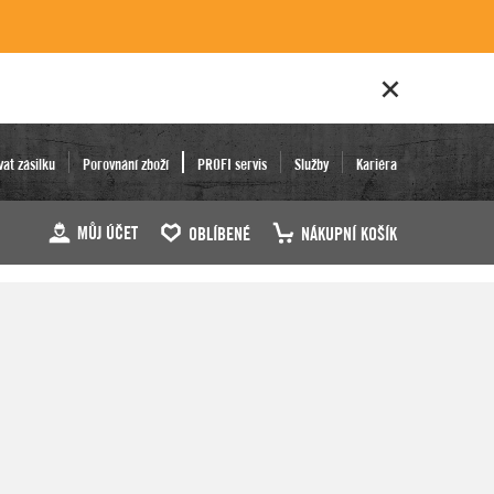
vat zásilku
Porovnání zboží
PROFI servis
Služby
Kariéra
MŮJ ÚČET
OBLÍBENÉ
NÁKUPNÍ KOŠÍK