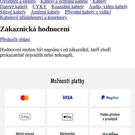
Osvětlení a elektro
Kabely a ochrana kabelů
Kabely
Datové kabely
CYKY
Koaxiální kabely
Audio, video kabely
Silové kabely
Anténní kabely
Přívodní kabely s vidlicí
Kabelové příslušenství a konektory
Zákaznická hodnocení
Přeskočit oblast
Hodnocení mohou být napsána i od zákazníků, kteří zboží
prokazatelně nepoužili nebo nekoupili.
Možnosti platby