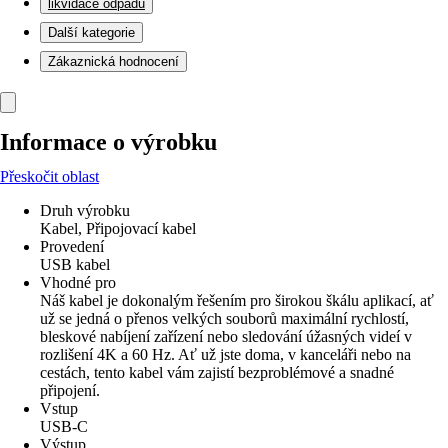
likvidace odpadu
Další kategorie
Zákaznická hodnocení
Informace o výrobku
Přeskočit oblast
Druh výrobku
Kabel, Připojovací kabel
Provedení
USB kabel
Vhodné pro
Náš kabel je dokonalým řešením pro širokou škálu aplikací, ať
už se jedná o přenos velkých souborů maximální rychlostí,
bleskové nabíjení zařízení nebo sledování úžasných videí v
rozlišení 4K a 60 Hz. Ať už jste doma, v kanceláři nebo na
cestách, tento kabel vám zajistí bezproblémové a snadné
připojení.
Vstup
USB-C
Výstup