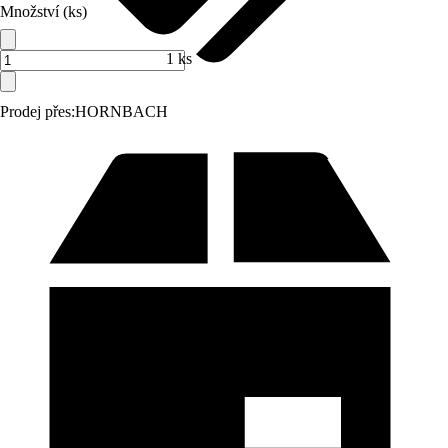
Množství (ks)
1 ks
Prodej přes:
HORNBACH