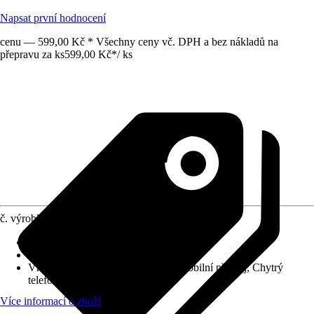
Napsat první hodnocení
cenu — 599,00 Kč * Všechny ceny vč. DPH a bez nákladů na
přepravu za ks
599,00 Kč
*
/
ks
č. výrobku
12052850
Druh výrobku
:
Kabel, Připojovací kabel
Provedení
:
USB kabel
Vhodné pro
:
Gaming, Notebook, Mobilní přístroj, Chytrý
telefon, Tablet, Video
Více informací o zboží