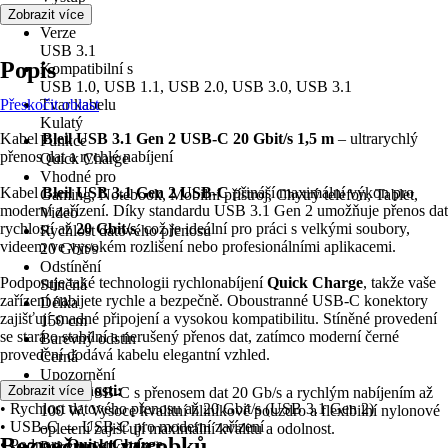
USB-C
Zobrazit více
Verze
USB 3.1
Popis
Kompatibilní s
USB 1.0, USB 1.1, USB 2.0, USB 3.0, USB 3.1
Přeskočit oblast
Tvar kabelu
Kulatý
Kabel
Bleil USB 3.1 Gen 2 USB-C 20 Gbit/s 1,5 m
– ultrarychlý
Funkce
přenos dat a rychlé nabíjení
Quick Charge
Vhodné pro
Kabel
Bleil USB 3.1 Gen 2 USB‑C
přináší maximální výkon pro
Gaming, Notebook, Mobilní přístroj, Chytrý telefon, Tablet,
moderní zařízení. Díky standardu USB 3.1 Gen 2 umožňuje přenos dat
Video
rychlostí až
20 Gbit/s
, což je ideální pro práci s velkými soubory,
Rychlost datového přenosu
videem ve vysokém rozlišení nebo profesionálními aplikacemi.
20 Gbit/s
Odstínění
Podporuje také technologii rychlonabíjení
Quick Charge
, takže vaše
Stíněná
zařízení nabijete rychle a bezpečně. Oboustranné USB-C konektory
Délka
zajišťují snadné připojení a vysokou kompatibilitu. Stíněné provedení
150 cm
se stará o stabilní a nerušený přenos dat, zatímco moderní černé
Barevný odstín
provedení dodává kabelu elegantní vzhled.
Černá
Upozornění
Klíčové vlastnosti:
Zobrazit více
Kabel USB-C s přenosem dat 20 Gb/s a rychlým nabíjením až
• Rychlost datového přenosu až 20 Gbit/s (USB 3.1 Gen 2)
100 W. Vysoce kvalitní hliníkové pouzdro a flexibilní nylonové
• USB-C → USB-C pro moderní zařízení
opletení zajišťují maximální kvalitu a odolnost.
Bezpečnost výrobků
• Podpora
Quick Charge
Pokyny k likvidaci