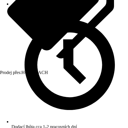
Prodej přes:
HORNBACH
Dodací lhůta cca 1-2 pracovních dní