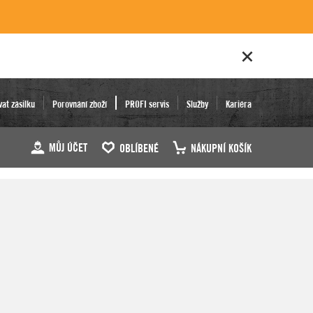
vat zásilku
Porovnání zboží
PROFI servis
Služby
Kariéra
MŮJ ÚČET
OBLÍBENÉ
NÁKUPNÍ KOŠÍK