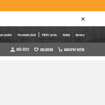
vat zásilku
Porovnání zboží
PROFI servis
Služby
Kariéra
MŮJ ÚČET
OBLÍBENÉ
NÁKUPNÍ KOŠÍK