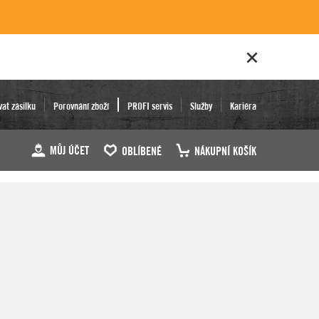
vat zásilku
Porovnání zboží
PROFI servis
Služby
Kariéra
MŮJ ÚČET
OBLÍBENÉ
NÁKUPNÍ KOŠÍK