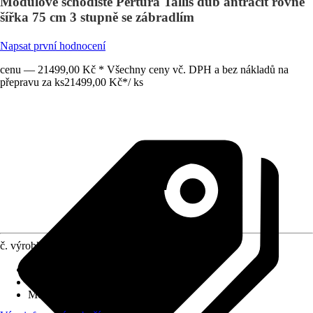
Modulové schodiště Pertura Tallis dub antracit rovné
šířka 75 cm 3 stupně se zábradlím
Napsat první hodnocení
cenu — 21499,00 Kč * Všechny ceny vč. DPH a bez nákladů na
přepravu za ks
21499,00 Kč
*
/
ks
č. výrobku
12771470
Výška patra
:
54 cm - 66 cm
Provedení stupňů schodiště
:
Dub
Možný tvar schodiště
:
Rovné