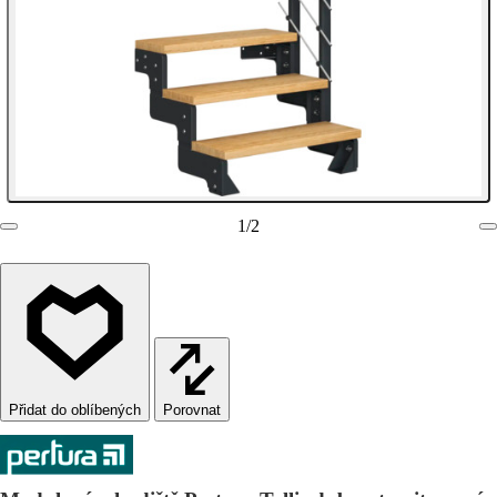
1
/
2
Porovnat