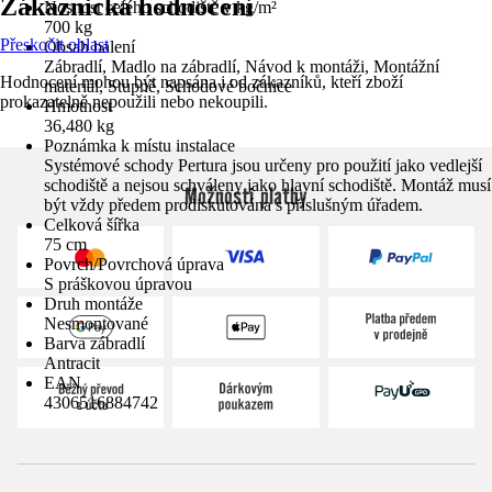
Zákaznická hodnocení
Nosnost celého schodiště v kg/m²
700 kg
Přeskočit oblast
Obsah balení
Zábradlí, Madlo na zábradlí, Návod k montáži, Montážní
Hodnocení mohou být napsána i od zákazníků, kteří zboží
materiál, Stupně, Schodové bočnice
prokazatelně nepoužili nebo nekoupili.
Hmotnost
36,480 kg
Poznámka k místu instalace
Systémové schody Pertura jsou určeny pro použití jako vedlejší
schodiště a nejsou schváleny jako hlavní schodiště. Montáž musí
Možnosti platby
být vždy předem prodiskutována s příslušným úřadem.
Celková šířka
75 cm
Povrch/Povrchová úprava
S práškovou úpravou
Druh montáže
Nesmontované
Barva zábradlí
Antracit
EAN
4306516884742