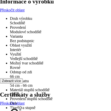
Informace o výrobku
Přeskočit oblast
Druh výrobku
Schodiště
Provedení
Modulové schodiště
Varianta
Bez podstupnic
Oblast využití
Interiér
Využití
Vedlejší schodiště
Možný tvar schodiště
Rovné
Odstup od zdi
66 cm
Výška patra
Zobrazit více
54 cm - 66 cm
Materiál stupňů schodiště
Certifikáty a služby
Dřevo
Provedení stupňů schodiště
Přeskočit oblast
Dub
Tloušťka stupně