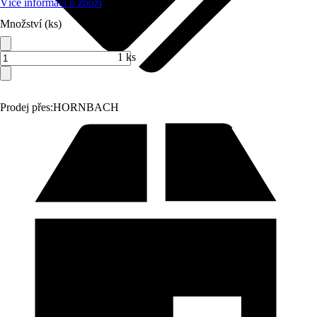
Více informací o zboží
Množství (ks)
1 ks
Prodej přes:
HORNBACH