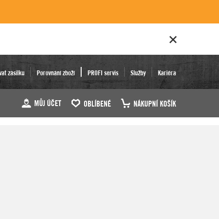
vat zásilku
Porovnání zboží
PROFI servis
Služby
Kariéra
MŮJ ÚČET
OBLÍBENÉ
NÁKUPNÍ KOŠÍK