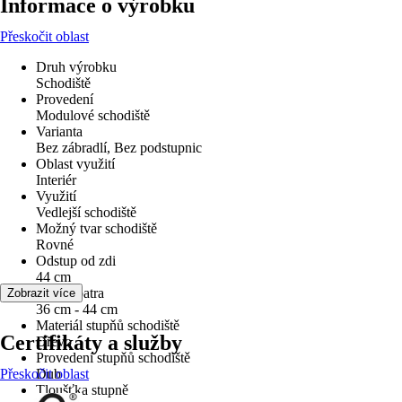
Informace o výrobku
Přeskočit oblast
Druh výrobku
Schodiště
Provedení
Modulové schodiště
Varianta
Bez zábradlí, Bez podstupnic
Oblast využití
Interiér
Využití
Vedlejší schodiště
Možný tvar schodiště
Rovné
Odstup od zdi
44 cm
Výška patra
Zobrazit více
36 cm - 44 cm
Materiál stupňů schodiště
Certifikáty a služby
Dřevo
Provedení stupňů schodiště
Přeskočit oblast
Dub
Tloušťka stupně