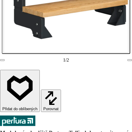
1
/
2
Porovnat