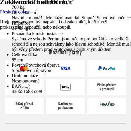
Zákaznická hodnocení
Nosnost celého schodiště v kg/m²
700 kg
Přeskočit oblast
Obsah balení
Návod k montáži, Montážní materiál, Stupně, Schodové bočnice
Hodnocení mohou být napsána i od zákazníků, kteří zboží
Hmotnost
prokazatelně nepoužili nebo nekoupili.
21,48 kg
Poznámka k místu instalace
Systémové schody Pertura jsou určeny pro použití jako vedlejší
schodiště a nejsou schváleny jako hlavní schodiště. Montáž musí
být vždy předem prodiskutována s příslušným úřadem.
Možnosti platby
Celková šířka
85 cm
Povrch/Povrchová úprava
S práškovou úpravou
Druh montáže
Nesmontované
EAN
4306516885398