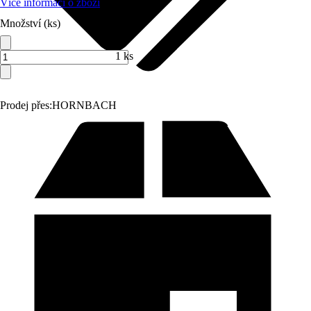
Více informací o zboží
Množství (ks)
1 ks
Prodej přes:
HORNBACH