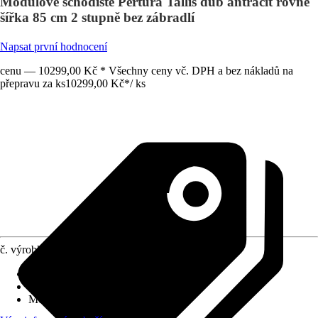
Modulové schodiště Pertura Tallis dub antracit rovné
šířka 85 cm 2 stupně bez zábradlí
Napsat první hodnocení
cenu — 10299,00 Kč * Všechny ceny vč. DPH a bez nákladů na
přepravu za ks
10299,00 Kč
*
/
ks
č. výrobku
12771461
Výška patra
:
36 cm - 44 cm
Provedení stupňů schodiště
:
Dub
Možný tvar schodiště
:
Rovné