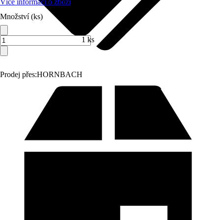
Více informací o zboží
Množství (ks)
1 ks
Prodej přes:
HORNBACH