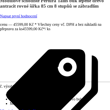
Modulové schodiště Pertura Tallis buk lepené dřevo
antracit rovné šířka 85 cm 8 stupňů se zábradlím
Napsat první hodnocení
cenu — 45599,00 Kč * Všechny ceny vč. DPH a bez nákladů na
přepravu za ks
45599,00 Kč
*
/
ks
č. výrobku
12771490
Výška patra
:
144 cm - 176 cm
Provedení stupňů schodiště
:
Lepené dřevo buk
Možný tvar schodiště
:
Rovné