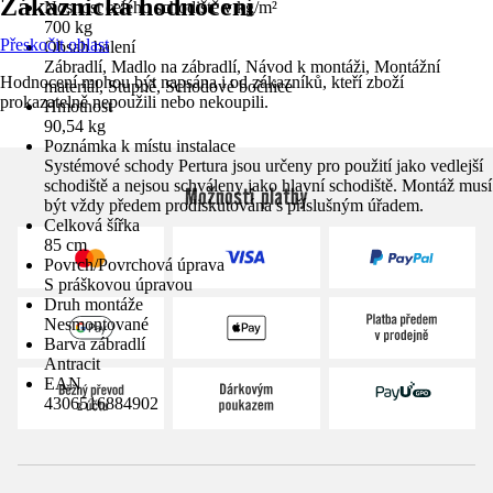
Zákaznická hodnocení
Nosnost celého schodiště v kg/m²
700 kg
Přeskočit oblast
Obsah balení
Zábradlí, Madlo na zábradlí, Návod k montáži, Montážní
Hodnocení mohou být napsána i od zákazníků, kteří zboží
materiál, Stupně, Schodové bočnice
prokazatelně nepoužili nebo nekoupili.
Hmotnost
90,54 kg
Poznámka k místu instalace
Systémové schody Pertura jsou určeny pro použití jako vedlejší
schodiště a nejsou schváleny jako hlavní schodiště. Montáž musí
Možnosti platby
být vždy předem prodiskutována s příslušným úřadem.
Celková šířka
85 cm
Povrch/Povrchová úprava
S práškovou úpravou
Druh montáže
Nesmontované
Barva zábradlí
Antracit
EAN
4306516884902