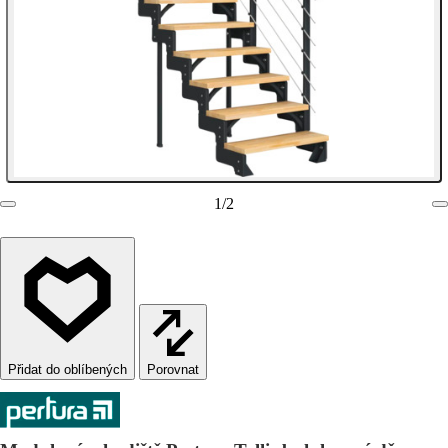
1
/
2
Porovnat