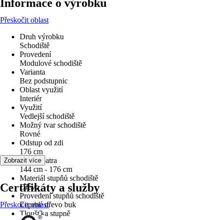
Informace o výrobku
Přeskočit oblast
Druh výrobku
Schodiště
Provedení
Modulové schodiště
Varianta
Bez podstupnic
Oblast využití
Interiér
Využití
Vedlejší schodiště
Možný tvar schodiště
Rovné
Odstup od zdi
176 cm
Výška patra
Zobrazit více
144 cm - 176 cm
Materiál stupňů schodiště
Certifikáty a služby
Dřevo
Provedení stupňů schodiště
Přeskočit oblast
Lepené dřevo buk
Tloušťka stupně