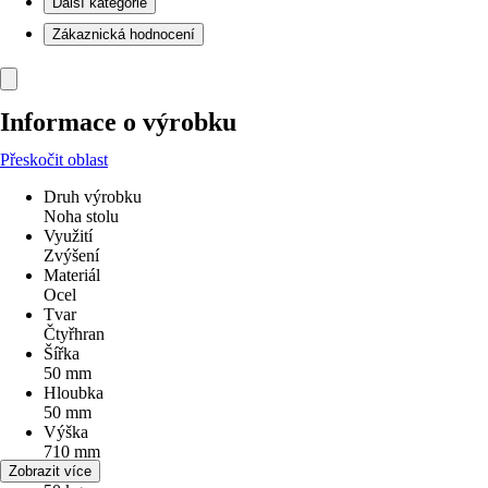
Další kategorie
Zákaznická hodnocení
Informace o výrobku
Přeskočit oblast
Druh výrobku
Noha stolu
Využití
Zvýšení
Materiál
Ocel
Tvar
Čtyřhran
Šířka
50 mm
Hloubka
50 mm
Výška
710 mm
zatížení
Zobrazit více