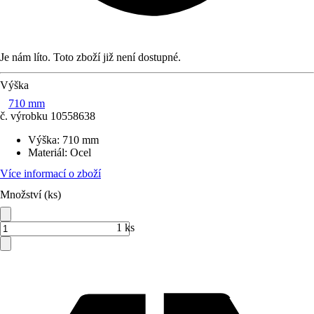
Je nám líto. Toto zboží již není dostupné.
Výška
710 mm
č. výrobku
10558638
Výška
:
710 mm
Materiál
:
Ocel
Více informací o zboží
Množství (ks)
1 ks