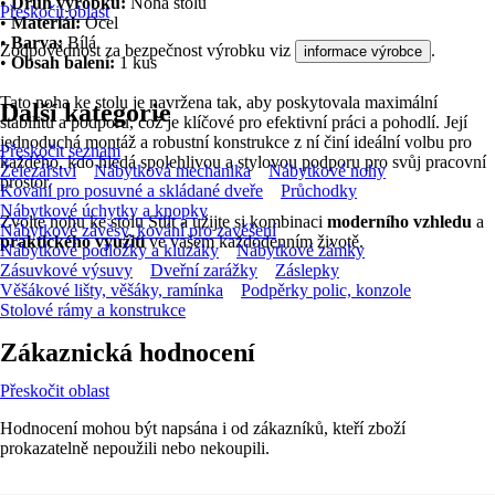
•
Druh výrobku:
Noha stolu
Přeskočit oblast
•
Materiál:
Ocel
•
Barva:
Bílá
Zodpovědnost za bezpečnost výrobku viz
.
informace výrobce
•
Obsah balení:
1 kus
Tato noha ke stolu je navržena tak, aby poskytovala maximální
Další kategorie
stabilitu a podporu, což je klíčové pro efektivní práci a pohodlí. Její
jednoduchá montáž a robustní konstrukce z ní činí ideální volbu pro
Přeskočit seznam
každého, kdo hledá spolehlivou a stylovou podporu pro svůj pracovní
Železářství
Nábytková mechanika
Nábytkové nohy
prostor.
Kování pro posuvné a skládané dveře
Průchodky
Nábytkové úchytky a knopky
Zvolte nohu ke stolu Stilt a užijte si kombinaci
moderního vzhledu
a
Nábytkové závěsy, kování pro zavěšení
praktického využití
ve vašem každodenním životě.
Nábytkové podložky a kluzáky
Nábytkové zámky
Zásuvkové výsuvy
Dveřní zarážky
Záslepky
Věšákové lišty, věšáky, ramínka
Podpěrky polic, konzole
Stolové rámy a konstrukce
Zákaznická hodnocení
Přeskočit oblast
Hodnocení mohou být napsána i od zákazníků, kteří zboží
prokazatelně nepoužili nebo nekoupili.