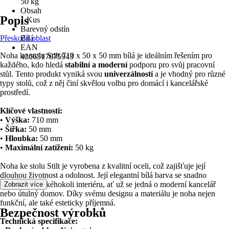
50 kg
Obsah
Popis
1 Kus
Barevný odstín
Přeskočit oblast
Bílá
EAN
Noha ke stolu Stilt 710 x 50 x 50 mm bílá je ideálním řešením pro
4306517675943
každého, kdo hledá
stabilní a moderní
podporu pro svůj pracovní
stůl. Tento produkt vyniká svou
univerzálností
a je vhodný pro různé
typy stolů, což z něj činí skvělou volbu pro domácí i kancelářské
prostředí.
Klíčové vlastnosti:
•
Výška:
710 mm
•
Šířka:
50 mm
•
Hloubka:
50 mm
•
Maximální zatížení:
50 kg
Noha ke stolu Stilt je vyrobena z kvalitní oceli, což zajišťuje její
dlouhou životnost a odolnost. Její elegantní bílá barva se snadno
integruje do jakéhokoli interiéru, ať už se jedná o moderní kancelář
Zobrazit více
nebo útulný domov. Díky svému designu a materiálu je noha nejen
funkční, ale také esteticky příjemná.
Bezpečnost výrobků
Technická specifikace: