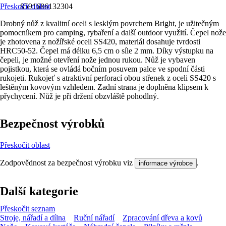
Přeskočit oblast
8591686132304
Drobný nůž z kvalitní oceli s lesklým povrchem Bright, je užitečným
pomocníkem pro camping, rybaření a další outdoor využití. Čepel nože
je zhotovena z nožířské oceli SS420, materiál dosahuje tvrdosti
HRC50-52. Čepel má délku 6,5 cm o síle 2 mm. Díky výstupku na
čepeli, je možné otevření nože jednou rukou. Nůž je vybaven
pojistkou, která se ovládá bočním posuvem palce ve spodní části
rukojeti. Rukojeť s atraktivní perforací obou střenek z oceli SS420 s
leštěným kovovým vzhledem. Zadní strana je doplněna klipsem k
přychycení. Nůž je při držení obzvláště pohodlný.
Bezpečnost výrobků
Přeskočit oblast
Zodpovědnost za bezpečnost výrobku viz
.
informace výrobce
Další kategorie
Přeskočit seznam
Stroje, nářadí a dílna
Ruční nářadí
Zpracování dřeva a kovů