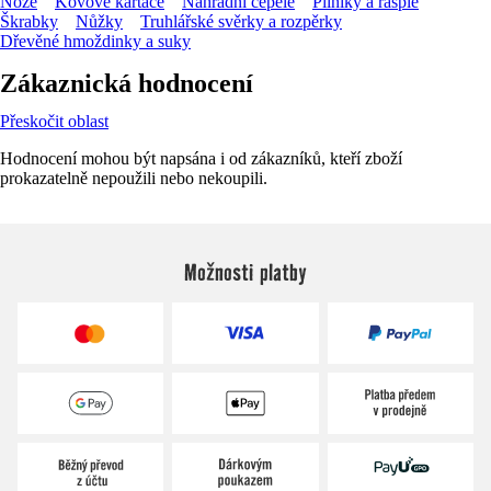
Nože
Kovové kartáče
Náhradní čepele
Pilníky a rašple
Škrabky
Nůžky
Truhlářské svěrky a rozpěrky
Dřevěné hmoždinky a suky
Zákaznická hodnocení
Přeskočit oblast
Hodnocení mohou být napsána i od zákazníků, kteří zboží
prokazatelně nepoužili nebo nekoupili.
Možnosti platby