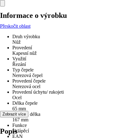
Informace o výrobku
Přeskočit oblast
Druh výrobku
Nůž
Provedení
Kapesní nůž
Využití
Řezání
Typ čepele
Nerezová čepel
Provedení čepele
Nerezová ocel
Provedení úchytu/ rukojeti
Ocel
Délka čepele
65 mm
Celková délka
Zobrazit více
167 mm
Funkce
Popis
Sklápěcí
EAN