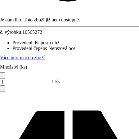
Je nám líto. Toto zboží již není dostupné.
č. výrobku
10565272
Provedení
:
Kapesní nůž
Provedení čepele
:
Nerezová ocel
Více informací o zboží
Množství (ks)
1 ks