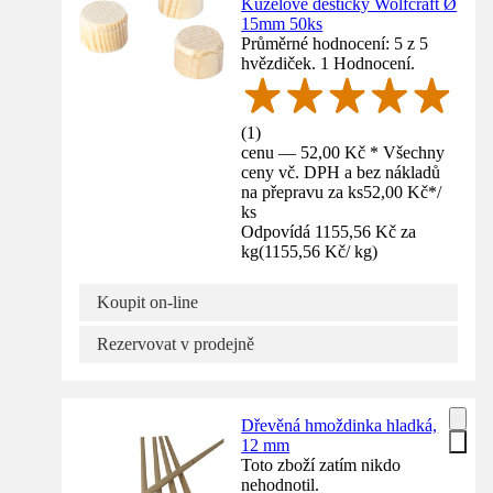
Kuželové destičky Wolfcraft Ø
15mm 50ks
Průměrné hodnocení: 5 z 5
hvězdiček. 1 Hodnocení.
(
1
)
cenu — 52,00 Kč * Všechny
ceny vč. DPH a bez nákladů
na přepravu za ks
52,00 Kč
*
/
ks
Odpovídá 1155,56 Kč za
kg
(
1155,56 Kč
/
kg
)
Koupit on-line
Rezervovat v prodejně
Dřevěná hmoždinka hladká,
12 mm
Toto zboží zatím nikdo
nehodnotil.