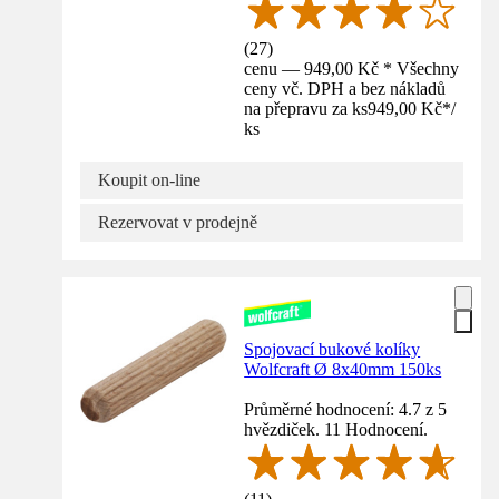
(
27
)
cenu — 949,00 Kč * Všechny
ceny vč. DPH a bez nákladů
na přepravu za ks
949,00 Kč
*
/
ks
Koupit on-line
Rezervovat v prodejně
Spojovací bukové kolíky
Wolfcraft Ø 8x40mm 150ks
Průměrné hodnocení: 4.7 z 5
hvězdiček. 11 Hodnocení.