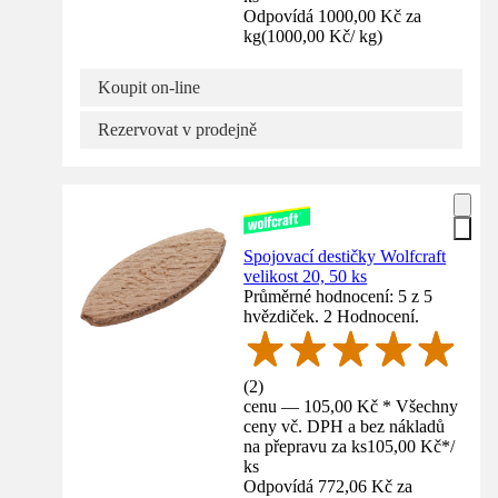
Odpovídá 1000,00 Kč za
kg
(
1000,00 Kč
/
kg
)
Koupit on-line
Rezervovat v prodejně
Spojovací destičky Wolfcraft
velikost 20, 50 ks
Průměrné hodnocení: 5 z 5
hvězdiček. 2 Hodnocení.
(
2
)
cenu — 105,00 Kč * Všechny
ceny vč. DPH a bez nákladů
na přepravu za ks
105,00 Kč
*
/
ks
Odpovídá 772,06 Kč za