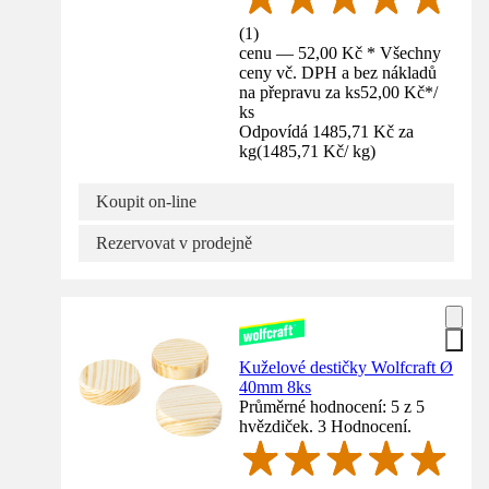
(
1
)
cenu — 52,00 Kč * Všechny
ceny vč. DPH a bez nákladů
na přepravu za ks
52,00 Kč
*
/
ks
Odpovídá 1485,71 Kč za
kg
(
1485,71 Kč
/
kg
)
Koupit on-line
Rezervovat v prodejně
Kuželové destičky Wolfcraft Ø
40mm 8ks
Průměrné hodnocení: 5 z 5
hvězdiček. 3 Hodnocení.