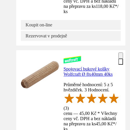
ceny vč. DPH a bez nákladů
na přepravu za ks
118,00 Kč
*
/
ks
Koupit on-line
Rezervovat v prodejně
Spojovací bukové kolíky
Wolfcraft Ø 8x40mm 40ks
Průměrné hodnocení: 5 z 5
hvězdiček. 3 Hodnocení.
(
3
)
cenu — 45,00 Kč * Všechny
ceny vč. DPH a bez nákladů
na přepravu za ks
45,00 Kč
*
/
ks