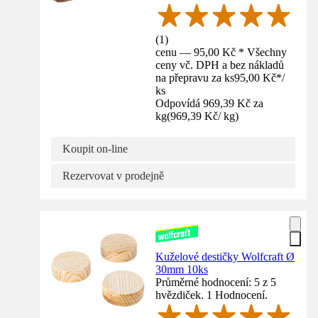
(
1
)
cenu — 95,00 Kč * Všechny
ceny vč. DPH a bez nákladů
na přepravu za ks
95,00 Kč
*
/
ks
Odpovídá 969,39 Kč za
kg
(
969,39 Kč
/
kg
)
Koupit on-line
Rezervovat v prodejně
Kuželové destičky Wolfcraft Ø
30mm 10ks
Průměrné hodnocení: 5 z 5
hvězdiček. 1 Hodnocení.