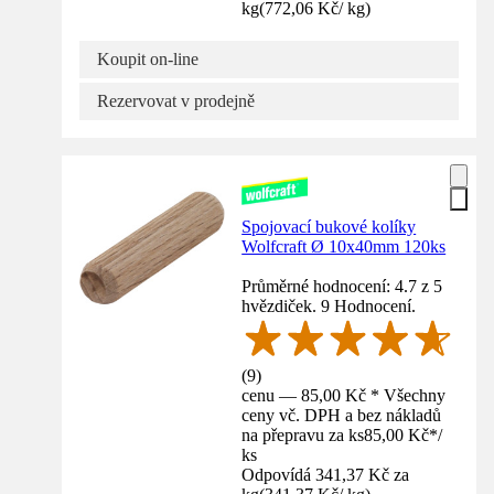
kg
(
772,06 Kč
/
kg
)
Koupit on-line
Rezervovat v prodejně
Spojovací bukové kolíky
Wolfcraft Ø 10x40mm 120ks
Průměrné hodnocení: 4.7 z 5
hvězdiček. 9 Hodnocení.
(
9
)
cenu — 85,00 Kč * Všechny
ceny vč. DPH a bez nákladů
na přepravu za ks
85,00 Kč
*
/
ks
Odpovídá 341,37 Kč za