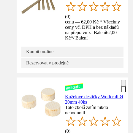
(
0
)
cenu — 62,00 Kč * Všechny
ceny vč. DPH a bez nákladů
na přepravu za Balení
62,00
Kč
*
/
Balení
Koupit on-line
Rezervovat v prodejně
Kuželové destičky Wolfcraft Ø
20mm 40ks
Toto zboží zatím nikdo
nehodnotil.
(
0
)