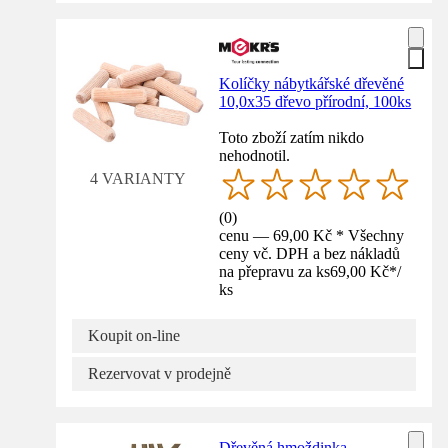
Kolíčky nábytkářské dřevěné
10,0x35 dřevo přírodní, 100ks
Toto zboží zatím nikdo
nehodnotil.
4 VARIANTY
(
0
)
cenu — 69,00 Kč * Všechny
ceny vč. DPH a bez nákladů
na přepravu za ks
69,00 Kč
*
/
ks
Koupit on-line
Rezervovat v prodejně
Dřevěná hmoždinka,