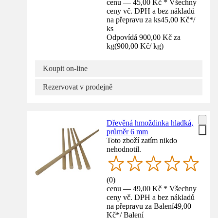
cenu — 45,00 Kč * Všechny
ceny vč. DPH a bez nákladů
na přepravu za ks
45,00 Kč
*
/
ks
Odpovídá 900,00 Kč za
kg
(
900,00 Kč
/
kg
)
Koupit on-line
Rezervovat v prodejně
Dřevěná hmoždinka hladká,
průměr 6 mm
Toto zboží zatím nikdo
nehodnotil.
(
0
)
cenu — 49,00 Kč * Všechny
ceny vč. DPH a bez nákladů
na přepravu za Balení
49,00
Kč
*
/
Balení