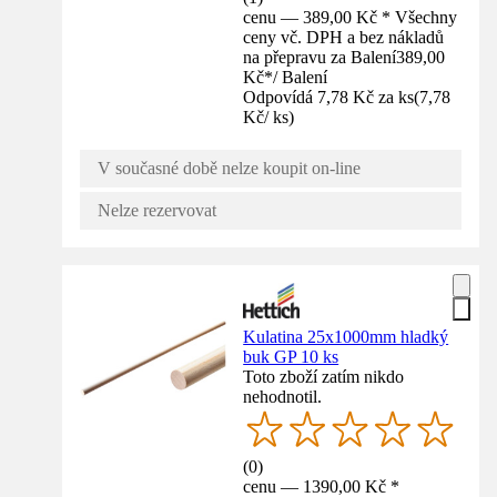
cenu — 389,00 Kč * Všechny
ceny vč. DPH a bez nákladů
na přepravu za Balení
389,00
Kč
*
/
Balení
Odpovídá 7,78 Kč za ks
(
7,78
Kč
/
ks
)
V současné době nelze koupit on-line
Nelze rezervovat
Kulatina 25x1000mm hladký
buk GP 10 ks
Toto zboží zatím nikdo
nehodnotil.
(
0
)
cenu — 1390,00 Kč *