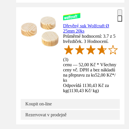
Dřevěný suk Wolfcraft Ø
25mm 20ks
Průměrné hodnocení: 3.7 z 5
hvězdiček. 3 Hodnocení.
(
3
)
cenu — 52,00 Kč * Všechny
ceny vč. DPH a bez nákladů
na přepravu za ks
52,00 Kč
*
/
ks
Odpovídá 1130,43 Kč za
kg
(
1130,43 Kč
/
kg
)
Koupit on-line
Rezervovat v prodejně