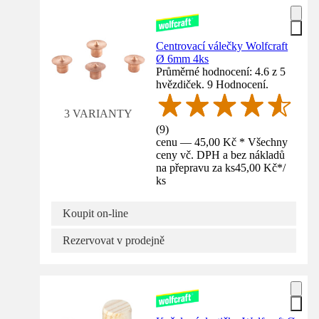
Centrovací válečky Wolfcraft
Ø 6mm 4ks
Průměrné hodnocení: 4.6 z 5
hvězdiček. 9 Hodnocení.
3 VARIANTY
(
9
)
cenu — 45,00 Kč * Všechny
ceny vč. DPH a bez nákladů
na přepravu za ks
45,00 Kč
*
/
ks
Koupit on-line
Rezervovat v prodejně