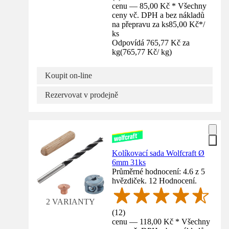
cenu — 85,00 Kč * Všechny
ceny vč. DPH a bez nákladů
na přepravu za ks
85,00 Kč
*
/
ks
Odpovídá 765,77 Kč za
kg
(
765,77 Kč
/
kg
)
Koupit on-line
Rezervovat v prodejně
Kolíkovací sada Wolfcraft Ø
6mm 31ks
Průměrné hodnocení: 4.6 z 5
hvězdiček. 12 Hodnocení.
2 VARIANTY
(
12
)
cenu — 118,00 Kč * Všechny