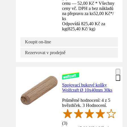
cenu — 52,00 Kč * Všechny
ceny vč. DPH a bez nákladů
na přepravu za ks
52,00 Kč
*
/
ks
Odpovídá 825,40 Kč za
kg
(
825,40 Kč
/
kg
)
Koupit on-line
Rezervovat v prodejně
Spojovací bukové kolíky
Wolfcraft Ø 10x40mm 30ks
Průměrné hodnocení: 4 z 5
hvězdiček. 3 Hodnocení.
(
3
)