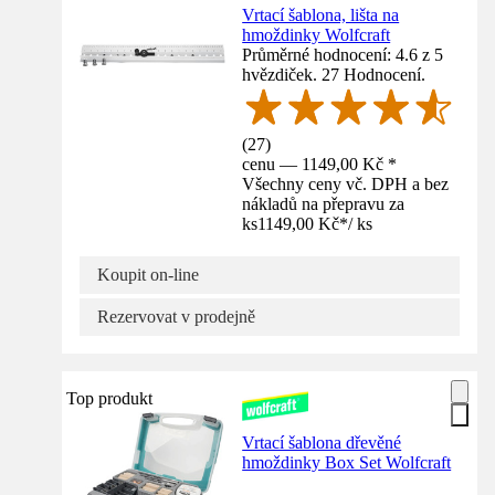
Vrtací šablona, lišta na
hmoždinky Wolfcraft
Průměrné hodnocení: 4.6 z 5
hvězdiček. 27 Hodnocení.
(
27
)
cenu — 1149,00 Kč *
Všechny ceny vč. DPH a bez
nákladů na přepravu za
ks
1149,00 Kč
*
/
ks
Koupit on-line
Rezervovat v prodejně
Top produkt
Vrtací šablona dřevěné
hmoždinky Box Set Wolfcraft