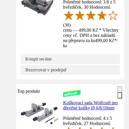
Průměrné hodnocení: 3.8 z 5
hvězdiček. 30 Hodnocení.
(
30
)
cenu — 499,00 Kč * Všechny
ceny vč. DPH a bez nákladů
na přepravu za ks
499,00 Kč
*
/
ks
Koupit on-line
Rezervovat v prodejně
Top produkt
Kolíkovací sada Wolfcraft pro
dřevěné kolíky Ø 6/8/10mm
Průměrné hodnocení: 4 z 5
hvězdiček. 27 Hodnocení.