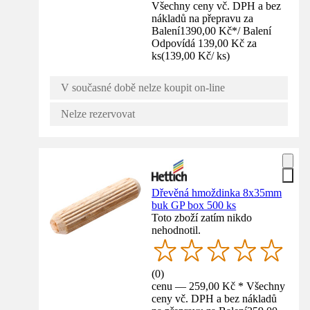
Všechny ceny vč. DPH a bez
nákladů na přepravu za
Balení
1390,00 Kč
*
/
Balení
Odpovídá 139,00 Kč za
ks
(
139,00 Kč
/
ks
)
V současné době nelze koupit on-line
Nelze rezervovat
Dřevěná hmoždinka 8x35mm
buk GP box 500 ks
Toto zboží zatím nikdo
nehodnotil.
(
0
)
cenu — 259,00 Kč * Všechny
ceny vč. DPH a bez nákladů