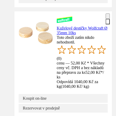
Kuželové destičky Wolfcraft Ø
35mm 10ks
Toto zboží zatím nikdo
nehodnotil.
(
0
)
cenu — 52,00 Kč * Všechny
ceny vč. DPH a bez nákladů
na přepravu za ks
52,00 Kč
*
/
ks
Odpovídá 1040,00 Kč za
kg
(
1040,00 Kč
/
kg
)
Koupit on-line
Rezervovat v prodejně