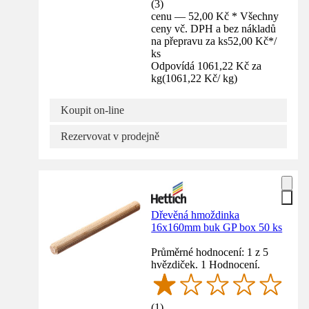
(
3
)
cenu — 52,00 Kč * Všechny
ceny vč. DPH a bez nákladů
na přepravu za ks
52,00 Kč
*
/
ks
Odpovídá 1061,22 Kč za
kg
(
1061,22 Kč
/
kg
)
Koupit on-line
Rezervovat v prodejně
Dřevěná hmoždinka
16x160mm buk GP box 50 ks
Průměrné hodnocení: 1 z 5
hvězdiček. 1 Hodnocení.
(
1
)