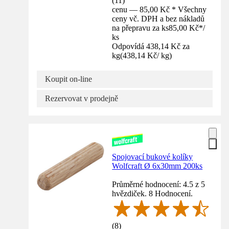
(
11
)
cenu — 85,00 Kč * Všechny
ceny vč. DPH a bez nákladů
na přepravu za ks
85,00 Kč
*
/
ks
Odpovídá 438,14 Kč za
kg
(
438,14 Kč
/
kg
)
Koupit on-line
Rezervovat v prodejně
Spojovací bukové kolíky
Wolfcraft Ø 6x30mm 200ks
Průměrné hodnocení: 4.5 z 5
hvězdiček. 8 Hodnocení.
(
8
)