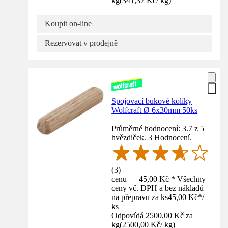
kg
(
341,37 Kč
/
kg
)
Koupit on-line
Rezervovat v prodejně
Spojovací bukové kolíky
Wolfcraft Ø 6x30mm 50ks
Průměrné hodnocení: 3.7 z 5
hvězdiček. 3 Hodnocení.
(
3
)
cenu — 45,00 Kč * Všechny
ceny vč. DPH a bez nákladů
na přepravu za ks
45,00 Kč
*
/
ks
Odpovídá 2500,00 Kč za
kg
(
2500,00 Kč
/
kg
)