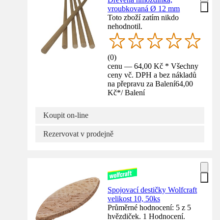
vroubkovaná Ø 12 mm
Toto zboží zatím nikdo
nehodnotil.
(
0
)
cenu — 64,00 Kč * Všechny
ceny vč. DPH a bez nákladů
na přepravu za Balení
64,00
Kč
*
/
Balení
Koupit on-line
Rezervovat v prodejně
Spojovací destičky Wolfcraft
velikost 10, 50ks
Průměrné hodnocení: 5 z 5
hvězdiček. 1 Hodnocení.