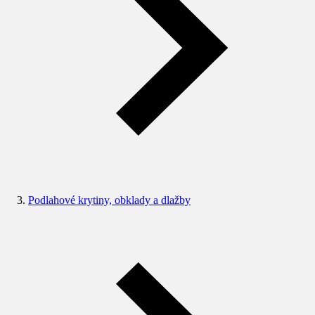
Podlahové krytiny, obklady a dlažby