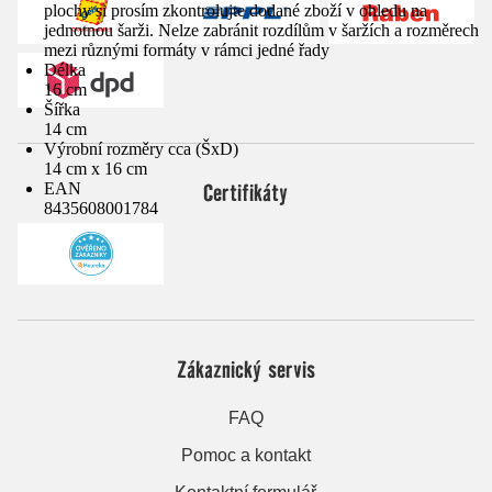
plochy si prosím zkontrolujte dodané zboží v ohledu na
jednotnou šarži. Nelze zabránit rozdílům v šaržích a rozměrech
mezi různými formáty v rámci jedné řady
Délka
16 cm
Šířka
14 cm
Výrobní rozměry cca (ŠxD)
14 cm x 16 cm
Certifikáty
EAN
8435608001784
Zákaznický servis
FAQ
Pomoc a kontakt