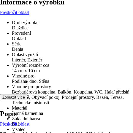
Informace o výrobku
Přeskočit oblast
Druh výrobku
Dlaždice
Provedení
Obklad
Série
Denia
Oblast využití
Interiér, Exteriér
Výrobní rozměr cca
14 cm x 16 cm
Vhodné pro
Podlaha/ dno, Stěna
Vhodné pro prostory
Bezbariérová koupelna, Balkón, Koupelna, WC, Hala/ předsíň,
Kuchyně, Obývací pokoj, Prodejní prostory, Bazén, Terasa,
Zobrazit více
Technické místnosti
Materiál
Popis
Jemná kamenina
Základní barva
Přeskočit oblast
Bílá
Vzhled