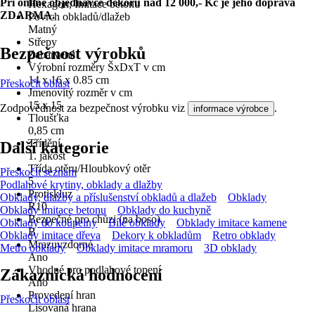
Při online objednávce dekoru nad 12 000,- Kč je jeho doprava
Hexagon, Imitace betonu
ZDARMA.
Povrch obkladů/dlažeb
Matný
Střepy
Bezpečnost výrobků
Zabarvená
Výrobní rozměry ŠxDxT v cm
14 x 16 x 0.85 cm
Přeskočit oblast
Jmenovitý rozměr v cm
15 x 15
Zodpovědnost za bezpečnost výrobku viz
.
informace výrobce
Tloušťka
0,85 cm
Třídění
Další kategorie
1. jakost
Třída otěru/Hloubkový otěr
Přeskočit seznam
5
Podlahové krytiny, obklady a dlažby
Protiskluz
Obklady, dlažby a příslušenství obkladů a dlažeb
Obklady
R10
Obklady imitace betonu
Obklady do kuchyně
Bezpečné pro chůzi (na boso)
Obklady do koupelny
Bílé obklady
Obklady imitace kamene
B
Obklady imitace dřeva
Dekory k obkladům
Retro obklady
Mrazuvzdorné
Metro obklady
Obklady imitace mramoru
3D obklady
Ano
Vhodné pro podlahové topení
Zákaznická hodnocení
Ano
Provedení hran
Přeskočit oblast
Lisovaná hrana