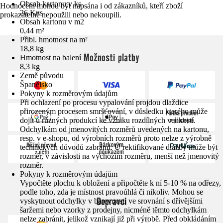
Obsah kartonu v ks
Hodnocení mohou být napsána i od zákazníků, kteří zboží
26 Kus
prokazatelně nepoužili nebo nekoupili.
Obsah kartonu v m2
0,44 m²
Přibl. hmotnost na m²
18,8 kg
Možnosti platby
Hmotnost na balení
8,3 kg
Země původu
Španělsko
Pokyny k rozměrovým údajům
Při ochlazení po procesu vypalování projdou dlaždice
přirozeným procesem smršťování, v důsledku kterého může
dojít u různých produkcí ke vzniku rozdílných velikostí.
Odchylkám od jmenovitých rozměrů uvedených na kartonu,
resp. v e-shopu, od výrobních rozměrů proto nelze z výrobně
technických důvodů zabránit. U rektifikované dlažby může být
rozměr, v závislosti na výchozím rozměru, menší než jmenovitý
rozměr.
Pokyny k rozměrovým údajům
Vypočtěte plochu k obložení a připočtěte k ní 5-10 % na odřezy,
podle toho, zda je místnost pravoúhlá či nikoliv. Mohou se
Dopravci
vyskytnout odchylky v barevnosti ve srovnání s dřívějšími
šaržemi nebo vzorky z prodejny, nicméně těmto odchylkám
nelze zabránit, jelikož vznikají již při výrobě. Před obkládáním