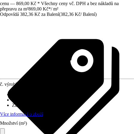
cenu — 869,00 Kč * Všechny ceny vč. DPH a bez nákladů na
přepravu za m²
869,00 Kč
*
/
m²
Odpovídá 382,36 Kč za Balení
(
382,36 Kč
/
Balení
)
č. výrobku
12347105
Povrch obkladů/dlažeb
:
Matný
Materiál
:
Jemná kamenina
Základní barva
:
Bílá
Více informací o zboží
Množství (m²)