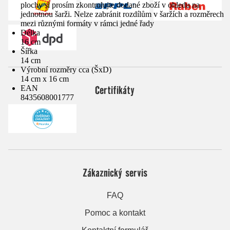
plochy si prosím zkontrolujte dodané zboží v ohledu na
jednotnou šarži. Nelze zabránit rozdílům v šaržích a rozměrech
mezi různými formáty v rámci jedné řady
Délka
16 cm
Šířka
14 cm
Výrobní rozměry cca (ŠxD)
14 cm x 16 cm
Certifikáty
EAN
8435608001777
Zákaznický servis
FAQ
Pomoc a kontakt