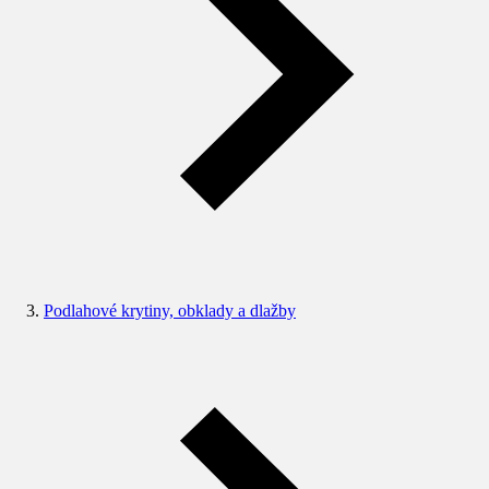
Podlahové krytiny, obklady a dlažby