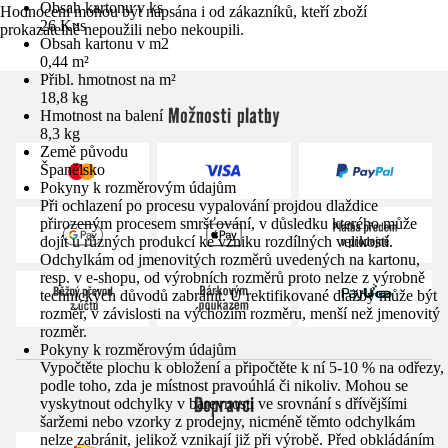
Obsah kartonu v ks
Hodnocení mohou být napsána i od zákazníků, kteří zboží
26 Kus
prokazatelně nepoužili nebo nekoupili.
Obsah kartonu v m2
0,44 m²
Přibl. hmotnost na m²
18,8 kg
Možnosti platby
Hmotnost na balení
8,3 kg
Země původu
Španělsko
Pokyny k rozměrovým údajům
Při ochlazení po procesu vypalování projdou dlaždice
přirozeným procesem smršťování, v důsledku kterého může
dojít u různých produkcí ke vzniku rozdílných velikostí.
Odchylkám od jmenovitých rozměrů uvedených na kartonu,
resp. v e-shopu, od výrobních rozměrů proto nelze z výrobně
technických důvodů zabránit. U rektifikované dlažby může být
rozměr, v závislosti na výchozím rozměru, menší než jmenovitý
rozměr.
Pokyny k rozměrovým údajům
Vypočtěte plochu k obložení a připočtěte k ní 5-10 % na odřezy,
podle toho, zda je místnost pravoúhlá či nikoliv. Mohou se
Dopravci
vyskytnout odchylky v barevnosti ve srovnání s dřívějšími
šaržemi nebo vzorky z prodejny, nicméně těmto odchylkám
nelze zabránit, jelikož vznikají již při výrobě. Před obkládáním