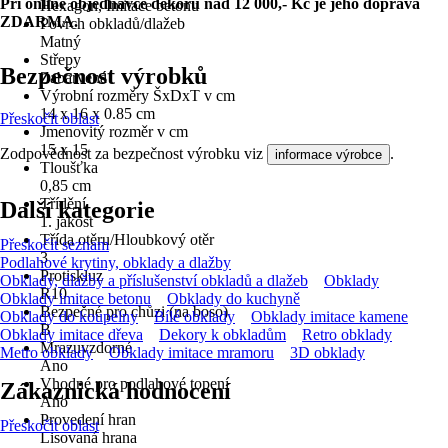
Při online objednávce dekoru nad 12 000,- Kč je jeho doprava
Hexagon, Imitace betonu
ZDARMA.
Povrch obkladů/dlažeb
Matný
Střepy
Bezpečnost výrobků
Zabarvená
Výrobní rozměry ŠxDxT v cm
14 x 16 x 0.85 cm
Přeskočit oblast
Jmenovitý rozměr v cm
15 x 15
Zodpovědnost za bezpečnost výrobku viz
.
informace výrobce
Tloušťka
0,85 cm
Třídění
Další kategorie
1. jakost
Třída otěru/Hloubkový otěr
Přeskočit seznam
3
Podlahové krytiny, obklady a dlažby
Protiskluz
Obklady, dlažby a příslušenství obkladů a dlažeb
Obklady
R10
Obklady imitace betonu
Obklady do kuchyně
Bezpečné pro chůzi (na boso)
Obklady do koupelny
Bílé obklady
Obklady imitace kamene
B
Obklady imitace dřeva
Dekory k obkladům
Retro obklady
Mrazuvzdorné
Metro obklady
Obklady imitace mramoru
3D obklady
Ano
Vhodné pro podlahové topení
Zákaznická hodnocení
Ano
Provedení hran
Přeskočit oblast
Lisovaná hrana