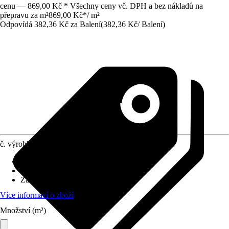
cenu — 869,00 Kč * Všechny ceny vč. DPH a bez nákladů na
přepravu za m²
869,00 Kč
*
/
m²
Odpovídá 382,36 Kč za Balení
(
382,36 Kč
/
Balení
)
č. výrobku
12347111
Povrch obkladů/dlažeb
:
Matný
Materiál
:
Jemná kamenina
Základní barva
:
Zelená
Více informací o zboží
Množství (m²)