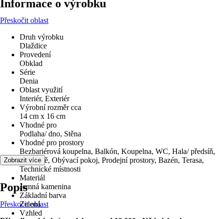
Informace o výrobku
Přeskočit oblast
Druh výrobku
Dlaždice
Provedení
Obklad
Série
Denia
Oblast využití
Interiér, Exteriér
Výrobní rozměr cca
14 cm x 16 cm
Vhodné pro
Podlaha/ dno, Stěna
Vhodné pro prostory
Bezbariérová koupelna, Balkón, Koupelna, WC, Hala/ předsíň,
Kuchyně, Obývací pokoj, Prodejní prostory, Bazén, Terasa,
Zobrazit více
Technické místnosti
Materiál
Popis
Jemná kamenina
Základní barva
Přeskočit oblast
Zelená
Vzhled