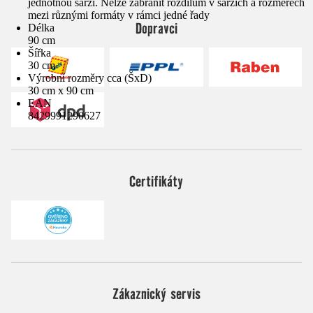
jednotnou šarži. Nelze zabránit rozdílům v šaržích a rozměrech
mezi různými formáty v rámci jedné řady
Dopravci
Délka
90 cm
Šířka
30 cm
Výrobní rozměry cca (ŠxD)
30 cm x 90 cm
EAN
8429991290627
Certifikáty
Zákaznický servis