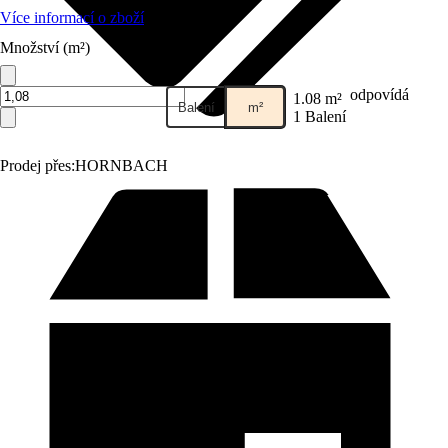
Více informací o zboží
Množství (m²)
odpovídá
1.08 m²
Balení
m²
1 Balení
Prodej přes:
HORNBACH