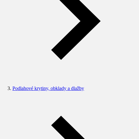
Podlahové krytiny, obklady a dlažby