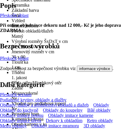
Popis
Keramika
Základní barva
Přeskočit oblast
Šedá
Vzhled
Při online objednávce dekoru nad 12 000,- Kč je jeho doprava
Imitace betonu
ZDARMA.
Povrch obkladů/dlažeb
Matný
Výrobní rozměry ŠxDxT v cm
Bezpečnost výrobků
30 x 90 x 1.0 cm
Jmenovitý rozměr v cm
30 x 90
Přeskočit oblast
Tloušťka
1 cm
Zodpovědnost za bezpečnost výrobku viz
.
informace výrobce
Třídění
1. jakost
Třída otěru/Hloubkový otěr
Další kategorie
Žádné
Mrazuvzdorné
Přeskočit seznam
Ne
Podlahové krytiny, obklady a dlažby
Vhodné pro podlahové topení
Obklady, dlažby a příslušenství obkladů a dlažeb
Obklady
Ne
Obklady do kuchyně
Obklady do koupelny
Bílé obklady
Provedení hran
Obklady imitace betonu
Obklady imitace kamene
Kamenická hrana
Obklady imitace dřeva
Dekory k obkladům
Retro obklady
Obsah kartonu v ks
Metro obklady
Obklady imitace mramoru
3D obklady