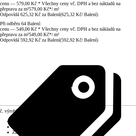
cenu — 579,00 Kč * Všechny ceny vč. DPH a bez nákladů na
přepravu za m²
579,00 Kč
*
/
m²
Odpovídá 625,32 Kč za Balení
(
625,32 Kč
/
Balení
)
Při odběru 64 Balení:
cenu — 549,00 Kč * Všechny ceny vč. DPH a bez nákladů na
přepravu za m²
549,00 Kč
*
/
m²
Odpovídá 592,92 Kč za Balení
(
592,92 Kč
/
Balení
)
č. výrobku
6819312
Povrch obkladů/dlažeb
:
Matný
Materiál
:
Kamenina
Základní barva
:
Šedá