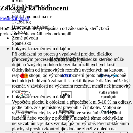
4 Kus
Obsah kartonu v m2
Zákaznická hodnocení
1,08 m²
Přibl. hmotnost na m²
Přeskočit oblast
17,361 kg
Hmotnost na balení
Hodnocení mohou být napsána i od zákazníků, kteří zboží
18,64 kg
prokazatelně nepoužili nebo nekoupili.
Země původu
Španělsko
Pokyny k rozměrovým údajům
Při ochlazení po procesu vypalování projdou dlaždice
Možnosti platby
přirozeným procesem smršťování, v důsledku kterého může
dojít u různých produkcí ke vzniku rozdílných velikostí.
Odchylkám od jmenovitých rozměrů uvedených na kartonu,
resp. v e-shopu, od výrobních rozměrů proto nelze z výrobně
technických důvodů zabránit. U rektifikované dlažby může být
rozměr, v závislosti na výchozím rozměru, menší než jmenovitý
rozměr.
Pokyny k rozměrovým údajům
Vypočtěte plochu k obložení a připočtěte k ní 5-10 % na odřezy,
podle toho, zda je místnost pravoúhlá či nikoliv. Mohou se
vyskytnout odchylky v barevnosti ve srovnání s dřívějšími
šaržemi nebo vzorky z prodejny, nicméně těmto odchylkám
nelze zabránit, jelikož vznikají již při výrobě. Před obkládáním
plochy si prosím zkontrolujte dodané zboží v ohledu na