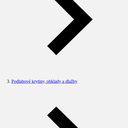
Podlahové krytiny, obklady a dlažby