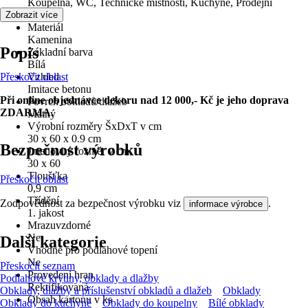
Koupelna, WC, Technické místnosti, Kuchyně, Prodejní
prostory
Zobrazit více
Materiál
Kamenina
Popis
Základní barva
Bílá
Přeskočit oblast
Vzhled
Imitace betonu
Při online objednávce dekoru nad 12 000,- Kč je jeho doprava
Povrch obkladů/dlažeb
ZDARMA.
Matný
Výrobní rozměry ŠxDxT v cm
30 x 60 x 0.9 cm
Bezpečnost výrobků
Jmenovitý rozměr v cm
30 x 60
Tloušťka
Přeskočit oblast
0,9 cm
Třídění
Zodpovědnost za bezpečnost výrobku viz
.
informace výrobce
1. jakost
Mrazuvzdorné
Ne
Další kategorie
Vhodné pro podlahové topení
Ne
Přeskočit seznam
Provedení hran
Podlahové krytiny, obklady a dlažby
Rektifikovaná
Obklady, dlažby a příslušenství obkladů a dlažeb
Obklady
Obsah kartonu v ks
Obklady do kuchyně
Obklady do koupelny
Bílé obklady