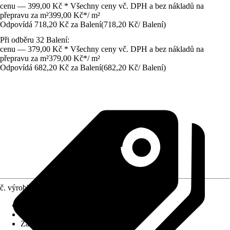
cenu — 399,00 Kč * Všechny ceny vč. DPH a bez nákladů na
přepravu za m²
399,00 Kč
*
/
m²
Odpovídá 718,20 Kč za Balení
(
718,20 Kč
/
Balení
)
Při odběru 32 Balení:
cenu — 379,00 Kč * Všechny ceny vč. DPH a bez nákladů na
přepravu za m²
379,00 Kč
*
/
m²
Odpovídá 682,20 Kč za Balení
(
682,20 Kč
/
Balení
)
č. výrobku
10486358
Povrch obkladů/dlažeb
:
Matný
Materiál
:
Kamenina
Základní barva
:
Bílá