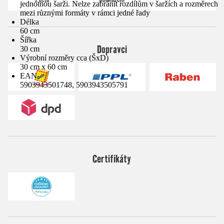
jednotnou šarži. Nelze zabránit rozdílům v šaržích a rozměrech
mezi různými formáty v rámci jedné řady
Délka
60 cm
Šířka
Dopravci
30 cm
Výrobní rozměry cca (ŠxD)
30 cm x 60 cm
EAN
5903943501748, 5903943505791
Certifikáty