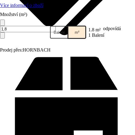
Více informací o zboží
Množství (m²)
odpovídá
1.8 m²
Balení
m²
1 Balení
Prodej přes:
HORNBACH