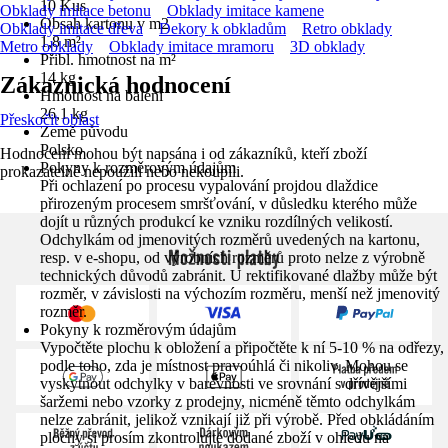
10 Kus
Obklady imitace betonu
Obklady imitace kamene
Obsah kartonu v m2
Obklady imitace dřeva
Dekory k obkladům
Retro obklady
1,8 m²
Metro obklady
Obklady imitace mramoru
3D obklady
Přibl. hmotnost na m²
14 kg
Zákaznická hodnocení
Hmotnost na balení
26,1 kg
Přeskočit oblast
Země původu
Polsko
Hodnocení mohou být napsána i od zákazníků, kteří zboží
Pokyny k rozměrovým údajům
prokazatelně nepoužili nebo nekoupili.
Při ochlazení po procesu vypalování projdou dlaždice
přirozeným procesem smršťování, v důsledku kterého může
dojít u různých produkcí ke vzniku rozdílných velikostí.
Odchylkám od jmenovitých rozměrů uvedených na kartonu,
Možnosti platby
resp. v e-shopu, od výrobních rozměrů proto nelze z výrobně
technických důvodů zabránit. U rektifikované dlažby může být
rozměr, v závislosti na výchozím rozměru, menší než jmenovitý
rozměr.
Pokyny k rozměrovým údajům
Vypočtěte plochu k obložení a připočtěte k ní 5-10 % na odřezy,
podle toho, zda je místnost pravoúhlá či nikoliv. Mohou se
vyskytnout odchylky v barevnosti ve srovnání s dřívějšími
šaržemi nebo vzorky z prodejny, nicméně těmto odchylkám
nelze zabránit, jelikož vznikají již při výrobě. Před obkládáním
plochy si prosím zkontrolujte dodané zboží v ohledu na