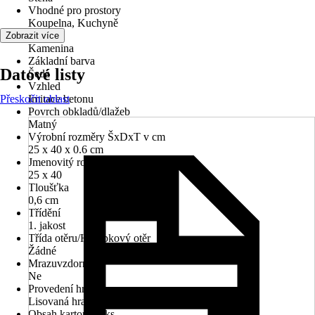
Vhodné pro prostory
Koupelna, Kuchyně
Materiál
Zobrazit více
Kamenina
Základní barva
Datové listy
Šedá
Vzhled
Přeskočit oblast
Imitace betonu
Povrch obkladů/dlažeb
Matný
Výrobní rozměry ŠxDxT v cm
25 x 40 x 0.6 cm
Jmenovitý rozměr v cm
25 x 40
Tloušťka
0,6 cm
Třídění
1. jakost
Třída otěru/Hloubkový otěr
Žádné
Mrazuvzdorné
Ne
Provedení hran
Lisovaná hrana
Obsah kartonu v ks