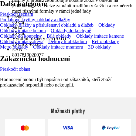
plochy si prosím zkontrolujte dodané zboží v ohledu na
Další kategorie
jednotnou šarži. Nelze zabránit rozdílům v šaržích a rozměrech
mezi různými formáty v rámci jedné řady
Přeskočit seznam
Délka
Podlahové krytiny, obklady a dlažby
40 cm
Obklady, dlažby a příslušenství obkladů a dlažeb
Obklady
Šířka
Obklady imitace betonu
Obklady do kuchyně
25 cm
Obklady do koupelny
Bílé obklady
Obklady imitace kamene
Výrobní rozměry cca (ŠxD)
Obklady imitace dřeva
Dekory k obkladům
Retro obklady
25 cm x 40 cm
Metro obklady
Obklady imitace mramoru
3D obklady
EAN
8017819020077
Zákaznická hodnocení
Přeskočit oblast
Hodnocení mohou být napsána i od zákazníků, kteří zboží
prokazatelně nepoužili nebo nekoupili.
Možnosti platby