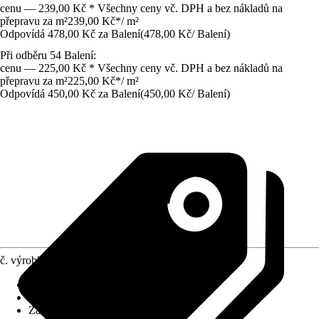
cenu — 239,00 Kč * Všechny ceny vč. DPH a bez nákladů na
přepravu za m²
239,00 Kč
*
/
m²
Odpovídá 478,00 Kč za Balení
(
478,00 Kč
/
Balení
)
Při odběru 54 Balení:
cenu — 225,00 Kč * Všechny ceny vč. DPH a bez nákladů na
přepravu za m²
225,00 Kč
*
/
m²
Odpovídá 450,00 Kč za Balení
(
450,00 Kč
/
Balení
)
č. výrobku
5576979
Povrch obkladů/dlažeb
:
Matný
Materiál
:
Kamenina
Základní barva
:
Šedá