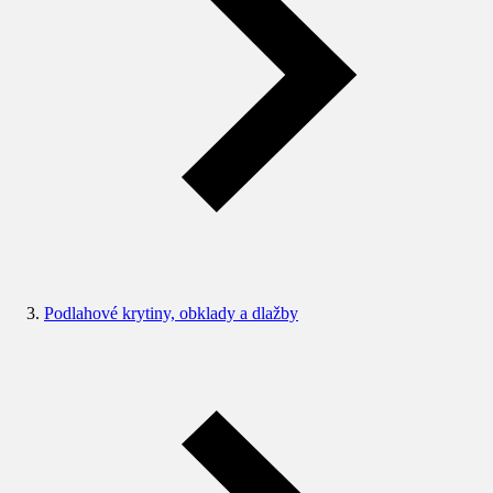
Podlahové krytiny, obklady a dlažby