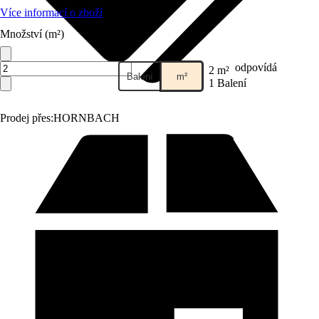
Více informací o zboží
Množství (m²)
odpovídá
2 m²
Balení
m²
1 Balení
Prodej přes:
HORNBACH