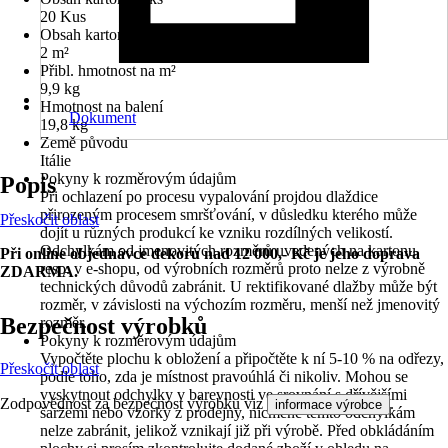
20 Kus
Obsah kartonu v m2
2 m²
Přibl. hmotnost na m²
9,9 kg
Hmotnost na balení
Dokument
19,8 kg
Země původu
Itálie
Pokyny k rozměrovým údajům
Popis
Při ochlazení po procesu vypalování projdou dlaždice
přirozeným procesem smršťování, v důsledku kterého může
Přeskočit oblast
dojít u různých produkcí ke vzniku rozdílných velikostí.
Odchylkám od jmenovitých rozměrů uvedených na kartonu,
Při online objednávce dekoru nad 12 000,- Kč je jeho doprava
resp. v e-shopu, od výrobních rozměrů proto nelze z výrobně
ZDARMA.
technických důvodů zabránit. U rektifikované dlažby může být
rozměr, v závislosti na výchozím rozměru, menší než jmenovitý
Bezpečnost výrobků
rozměr.
Pokyny k rozměrovým údajům
Vypočtěte plochu k obložení a připočtěte k ní 5-10 % na odřezy,
Přeskočit oblast
podle toho, zda je místnost pravoúhlá či nikoliv. Mohou se
vyskytnout odchylky v barevnosti ve srovnání s dřívějšími
Zodpovědnost za bezpečnost výrobku viz
.
informace výrobce
šaržemi nebo vzorky z prodejny, nicméně těmto odchylkám
nelze zabránit, jelikož vznikají již při výrobě. Před obkládáním