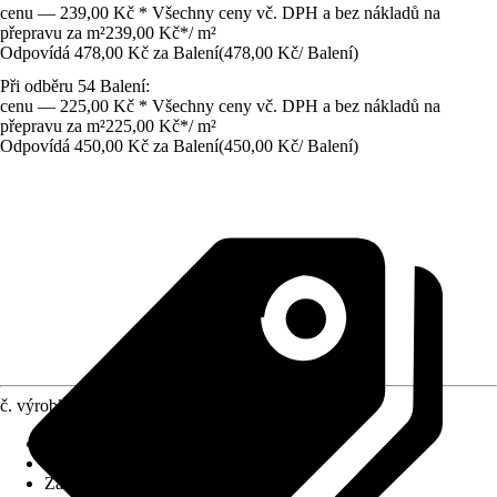
cenu — 239,00 Kč * Všechny ceny vč. DPH a bez nákladů na
přepravu za m²
239,00 Kč
*
/
m²
Odpovídá 478,00 Kč za Balení
(
478,00 Kč
/
Balení
)
Při odběru 54 Balení:
cenu — 225,00 Kč * Všechny ceny vč. DPH a bez nákladů na
přepravu za m²
225,00 Kč
*
/
m²
Odpovídá 450,00 Kč za Balení
(
450,00 Kč
/
Balení
)
č. výrobku
5577040
Povrch obkladů/dlažeb
:
Matný
Materiál
:
Kamenina
Základní barva
:
Šedá