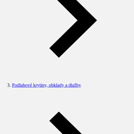
Podlahové krytiny, obklady a dlažby