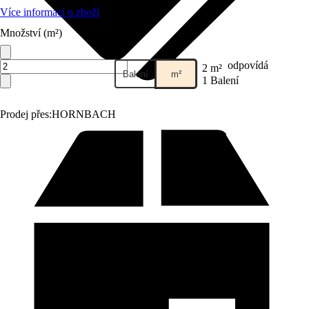
Více informací o zboží
Množství (m²)
odpovídá
2 m²
Balení
m²
1 Balení
Prodej přes:
HORNBACH