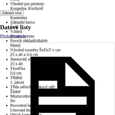
Vhodné pro prostory
Koupelna, Kuchyně
Materiál
Zobrazit více
Kamenina
Základní barva
Datové listy
Šedá
Vzhled
Přeskočit oblast
Imitace betonu
Povrch obkladů/dlažeb
Matný
Výrobní rozměry ŠxDxT v cm
25 x 40 x 0.6 cm
Jmenovitý rozměr v cm
25 x 40
Tloušťka
0,6 cm
Třídění
1. jakost
Třída otěru/Hloubkový otěr
Žádné
Mrazuvzdorné
Ne
Provedení hran
Lisovaná hrana
Obsah kartonu v ks