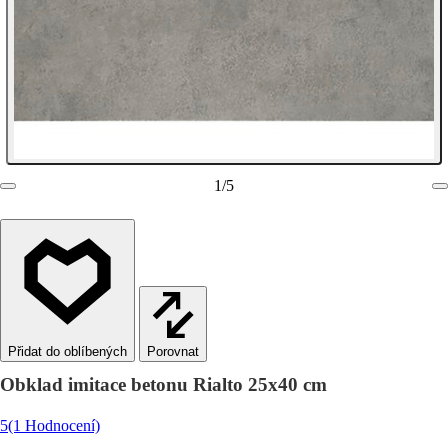
1
/
5
Porovnat
Obklad imitace betonu Rialto 25x40 cm
5
(1 Hodnocení)