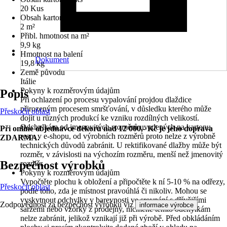
20 Kus
Obsah kartonu v m2
2 m²
Přibl. hmotnost na m²
9,9 kg
Hmotnost na balení
Dokument
19,8 kg
Země původu
Itálie
Pokyny k rozměrovým údajům
Popis
Při ochlazení po procesu vypalování projdou dlaždice
přirozeným procesem smršťování, v důsledku kterého může
Přeskočit oblast
dojít u různých produkcí ke vzniku rozdílných velikostí.
Odchylkám od jmenovitých rozměrů uvedených na kartonu,
Při online objednávce dekoru nad 12 000,- Kč je jeho doprava
resp. v e-shopu, od výrobních rozměrů proto nelze z výrobně
ZDARMA.
technických důvodů zabránit. U rektifikované dlažby může být
rozměr, v závislosti na výchozím rozměru, menší než jmenovitý
Bezpečnost výrobků
rozměr.
Pokyny k rozměrovým údajům
Vypočtěte plochu k obložení a připočtěte k ní 5-10 % na odřezy,
Přeskočit oblast
podle toho, zda je místnost pravoúhlá či nikoliv. Mohou se
vyskytnout odchylky v barevnosti ve srovnání s dřívějšími
Zodpovědnost za bezpečnost výrobku viz
.
informace výrobce
šaržemi nebo vzorky z prodejny, nicméně těmto odchylkám
nelze zabránit, jelikož vznikají již při výrobě. Před obkládáním