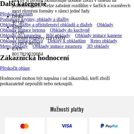
plochy si prosím zkontrolujte dodané zboží v ohledu na
Další kategorie
jednotnou šarži. Nelze zabránit rozdílům v šaržích a rozměrech
mezi různými formáty v rámci jedné řady
Přeskočit seznam
Délka
Podlahové krytiny, obklady a dlažby
40 cm
Obklady, dlažby a příslušenství obkladů a dlažeb
Obklady
Šířka
Obklady imitace betonu
Obklady do kuchyně
25 cm
Obklady do koupelny
Bílé obklady
Obklady imitace kamene
Výrobní rozměry cca (ŠxD)
Obklady imitace dřeva
Dekory k obkladům
Retro obklady
25 cm x 40 cm
Metro obklady
Obklady imitace mramoru
3D obklady
EAN
8017819020084
Zákaznická hodnocení
Přeskočit oblast
Hodnocení mohou být napsána i od zákazníků, kteří zboží
prokazatelně nepoužili nebo nekoupili.
Možnosti platby