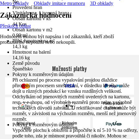
Ne
Metro obklady
Obklady imitace mramoru
3D obklady
Provedení hran
Vlnitá hrana, Lisovaná hrana
Zákaznická hodnocení
Obsah kartonu v ks
44 Kus
Přeskočit oblast
Obsah kartonu v m2
0,99 m²
Hodnocení mohou být napsána i od zákazníků, kteří zboží
Přibl. hmotnost na m²
prokazatelně nepoužili nebo nekoupili.
14,3 kg
Hmotnost na balení
14,16 kg
Země původu
Možnosti platby
Španělsko
Pokyny k rozměrovým údajům
Při ochlazení po procesu vypalování projdou dlaždice
přirozeným procesem smršťování, v důsledku kterého může
dojít u různých produkcí ke vzniku rozdílných velikostí.
Odchylkám od jmenovitých rozměrů uvedených na kartonu,
resp. v e-shopu, od výrobních rozměrů proto nelze z výrobně
technických důvodů zabránit. U rektifikované dlažby může být
rozměr, v závislosti na výchozím rozměru, menší než jmenovitý
rozměr.
Pokyny k rozměrovým údajům
Vypočtěte plochu k obložení a připočtěte k ní 5-10 % na odřezy,
podle toho, zda je místnost pravoúhlá či nikoliv. Mohou se