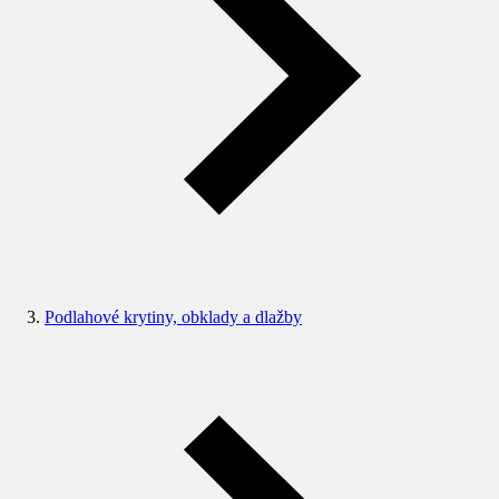
Podlahové krytiny, obklady a dlažby