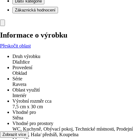
Další kategorie
Zákaznická hodnocení
Informace o výrobku
Přeskočit oblast
Druh výrobku
Dlaždice
Provedení
Obklad
Série
Ravera
Oblast využití
Interiér
Výrobní rozměr cca
7,5 cm x 30 cm
Vhodné pro
Stěna
Vhodné pro prostory
WC, Kuchyně, Obývací pokoj, Technické místnosti, Prodejní
prostory, Hala/ předsíň, Koupelna
Zobrazit více