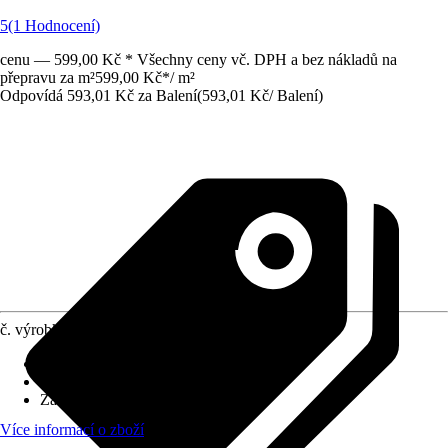
5
(1 Hodnocení)
cenu — 599,00 Kč * Všechny ceny vč. DPH a bez nákladů na
přepravu za m²
599,00 Kč
*
/
m²
Odpovídá 593,01 Kč za Balení
(
593,01 Kč
/
Balení
)
č. výrobku
12381886
Povrch obkladů/dlažeb
:
Lesk
Materiál
:
Kamenina
Základní barva
:
Modrá
Více informací o zboží