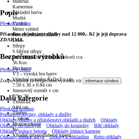
Materiál
Kamenina
Popis
Základní barva
Modrá
Přeskočit oblast
Vzhled
Metro vzhled
Při online objednávce dlažby nad 12 000,- Kč je její doprava
Povrch obkladů/dlažeb
ZDARMA.
Lesk
Střepy
S bílými střepy
Bezpečnost výrobků
Počet digitálně tištěných dekorů cca
36 Kus
Hra barev
Přeskočit oblast
V3 – vysoká hra barev
Výrobní rozměry ŠxDxT v cm
Zodpovědnost za bezpečnost výrobku viz
.
informace výrobce
7.50 x 30 x 0.84 cm
Jmenovitý rozměr v cm
7,5 x 30
Další kategorie
Tloušťka
0,84 cm
Přeskočit seznam
Třídění
Podlahové krytiny, obklady a dlažby
1. jakost
Obklady, dlažby a příslušenství obkladů a dlažeb
Obklady
Mrazuvzdorné
Obklady do kuchyně
Obklady do koupelny
Bílé obklady
Ne
Obklady imitace betonu
Obklady imitace kamene
Vhodné pro podlahové topení
Obklady imitace dřeva
Dekory k obkladům
Retro obklady