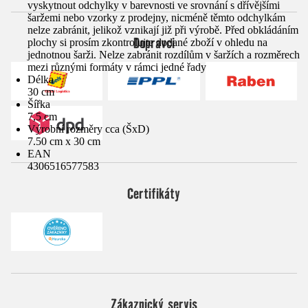
vyskytnout odchylky v barevnosti ve srovnání s dřívějšími
šaržemi nebo vzorky z prodejny, nicméně těmto odchylkám
nelze zabránit, jelikož vznikají již při výrobě. Před obkládáním
Dopravci
plochy si prosím zkontrolujte dodané zboží v ohledu na
jednotnou šarži. Nelze zabránit rozdílům v šaržích a rozměrech
mezi různými formáty v rámci jedné řady
Délka
30 cm
Šířka
7,5 cm
Výrobní rozměry cca (ŠxD)
7.50 cm x 30 cm
EAN
4306516577583
Certifikáty
Zákaznický servis