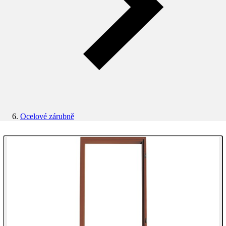
Ocelové zárubně