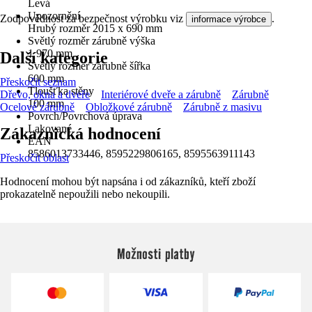
Levá
Upozornění
Zodpovědnost za bezpečnost výrobku viz
.
informace výrobce
Hrubý rozměr 2015 x 690 mm
Světlý rozměr zárubně výška
1 970 mm
Další kategorie
Světlý rozměr zárubně šířka
600 mm
Přeskočit seznam
Tloušťka stěny
Dřevo, okna a dveře
Interiérové dveře a zárubně
Zárubně
100 mm
Ocelové zárubně
Obložkové zárubně
Zárubně z masivu
Povrch/Povrchová úprava
Lakované
Zákaznická hodnocení
EAN
8586013733446, 8595229806165, 8595563911143
Přeskočit oblast
Hodnocení mohou být napsána i od zákazníků, kteří zboží
prokazatelně nepoužili nebo nekoupili.
Možnosti platby