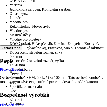
Ocelová zárubeň
Varianta
Jednokřídlá zárubeň, Kompletní zárubeň
Oblast využití
Interiér
Vhodné pro
Rekonstrukce, Novostavba
Vhodné pro
Masivní stěny
Vhodné pro prostory
Dětský pokoj, Hala/ předsíň, Kotelna, Koupelna, Kuchyně,
Ložnice, Obývací pokoj, Pracovna, Sklep, Technické místnosti
Zobrazit více
Doporučený stavební rozměr, šířka
600 mm
Popis
Doporučený stavební rozměr, výška
1 970 mm
Přeskočit oblast
Základní barva
Červená
Ocelová zárubeň SHM, 60 L, šířka 100 mm. Tato ocelová zárubeň s
Materiál
montovaným závěsem je určená pro zabudování do sádrokartonu.
Kov
Specifikace materiálu
Ocel
Bezpečnost výrobků
Obsah balení
Zárubeň
Orientace
Přeskočit oblast