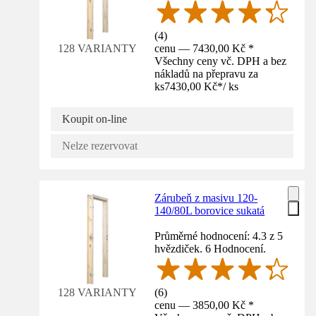
(
4
)
cenu — 7430,00 Kč *
128 VARIANTY
Všechny ceny vč. DPH a bez
nákladů na přepravu za
ks
7430,00 Kč
*
/
ks
Koupit on-line
Nelze rezervovat
Zárubeň z masivu 120-
140/80L borovice sukatá
Průměrné hodnocení: 4.3 z 5
hvězdiček. 6 Hodnocení.
(
6
)
128 VARIANTY
cenu — 3850,00 Kč *