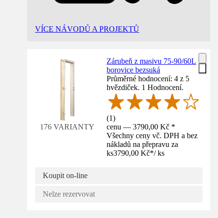
VÍCE NÁVODŮ A PROJEKTŮ
Zárubeň z masivu 75-90/60L
borovice bezsuká
Průměrné hodnocení: 4 z 5
hvězdiček. 1 Hodnocení.
(
1
)
cenu — 3790,00 Kč *
176 VARIANTY
Všechny ceny vč. DPH a bez
nákladů na přepravu za
ks
3790,00 Kč
*
/
ks
Koupit on-line
Nelze rezervovat