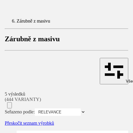
Zárubně z masivu
Zárubně z masivu
Všec
5 výsledků
(444 VARIANTY)
Seřazeno podle:
Přeskočit seznam výrobků