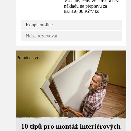
Všechny ceny vč. DPH a bez
nákladů na přepravu za
ks
3850,00 Kč
*
/
ks
Koupit on-line
Nelze rezervovat
Poradenství
10 tipů pro montáž interiérových