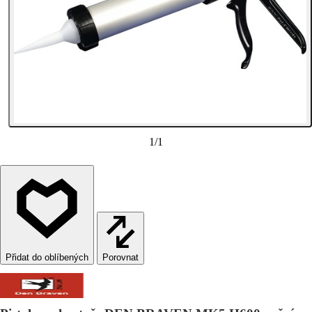
1
/
1
Porovnat