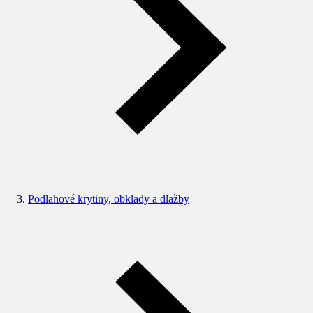
Podlahové krytiny, obklady a dlažby