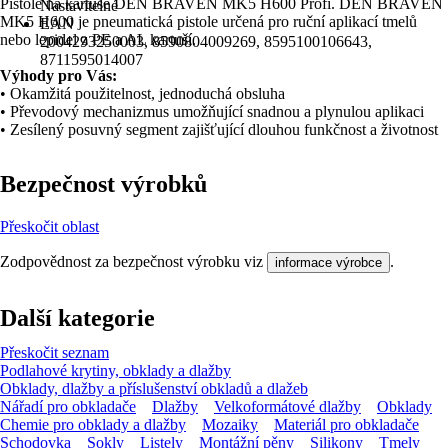
Pistole na kartuše DEN BRAVEN MK5 H600 Profi. DEN BRAVEN
Nastavitelné
MK5 H600 je pneumatická pistole určená pro ruční aplikací tmelů
EAN
nebo lepidel z PE a AL kartuší.
2004293250003, 8590804009269, 8595100106643,
8711595014007
Výhody pro Vás:
• Okamžitá použitelnost, jednoduchá obsluha
• Převodový mechanizmus umožňující snadnou a plynulou aplikaci
• Zesílený posuvný segment zajišťující dlouhou funkčnost a životnost
Bezpečnost výrobků
Přeskočit oblast
Zodpovědnost za bezpečnost výrobku viz
.
informace výrobce
Další kategorie
Přeskočit seznam
Podlahové krytiny, obklady a dlažby
Obklady, dlažby a příslušenství obkladů a dlažeb
Nářadí pro obkladače
Dlažby
Velkoformátové dlažby
Obklady
Chemie pro obklady a dlažby
Mozaiky
Materiál pro obkladače
Schodovka
Sokly
Listely
Montážní pěny
Silikony
Tmely