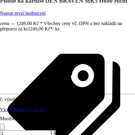
Pistole na kartuše DEN BRAVEN MK5 H600 ruční
Napsat první hodnocení
cenu — 1249,00 Kč * Všechny ceny vč. DPH a bez nákladů na
přepravu za ks
1249,00 Kč
*
/
ks
č. výrobku
4293250
Více informací o zboží
Množství (ks)
1 ks