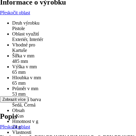
Informace o výrobku
Přeskočit oblast
Druh výrobku
Pistole
Oblast využití
Exteriér, Interiér
Vhodné pro
Kartuše
Šířka v mm
485 mm
Výška v mm
65 mm
Hloubka v mm
65 mm
Průměr v mm
53 mm
Základní barva
Zobrazit více
Šedá, Černá
Obsah
Popis
1 Kus
Hmotnost v g
Přeskočit oblast
24 g
Vlastnosti