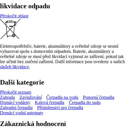
likvidace odpadu
Přeskočit oblast
Elektrospotřebiče, baterie, akumulátory a světelné zdroje se nesmí
vyhazovat spolu s domovním odpadem. Baterie, akumulátory a
světelné zdroje se musí před likvidací vyjmout ze zařízení, pokud tak
lze učinit bez zničení zařízení. Další informace jsou uvedeny u našich
služeb likvidace
.
Další kategorie
Přeskočit seznam
Zahrada
Zavlažování
Čerpadla na vodu
Ponorná čerpadla
Domácí vodárny
Kalová čerpadla
Čerpadla do sudu
Zahradní čerpadla
Příslušenství pro čerpadla
Domácí vodní automaty
Zákaznická hodnocení