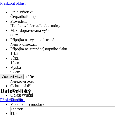
Přeskočit oblast
Druh výrobku
Čerpadlo/Pumpa
Provedení
Hloubkové čerpadlo do studny
Max. dopravovaná výška
66 m
Přípojka na výstupní straně
Není k dispozici
Přípojka na straně výstupního tlaku
1 1/2"
Šířka
12 cm
Výška
92 cm
Materiál pláště
Zobrazit více
Nerezová ocel
Ochranná třída
Datové listy
IPX4, IPX8
Oblast využití
Přeskočit oblast
Exteriér
Vhodné pro prostory
Zahrada
Tlak