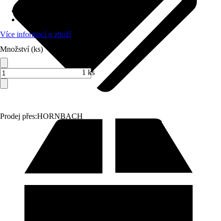
Provedení
:
Hloubkové čerpadlo do studny
Max. dopravovaná výška
:
66 m
Více informací o zboží
Množství (ks)
1 ks
Prodej přes:
HORNBACH