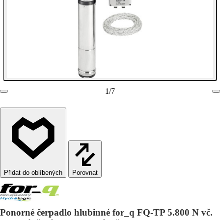
1
/
7
Porovnat
Ponorné čerpadlo hlubinné for_q FQ-TP 5.800 N vč.