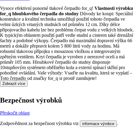
Vysoce efektivní ponorné tlakové čerpadlo for_q!
Vlastnosti výrobku
for_q hloubkového čerpadla do studny
Důvody ke koupi: Speciální
konstrukce a kvalitní technika umožňují použití tohoto čerpadla ve
velmi úzkých vrtaných studnách od průměru 12 cm. Díky délce
připojovacího kabelu lze bez problému čerpat vodu z velkých hloubek.
K typickým oblastem použití patří vedle studní a cisteren také drenážní
šachty a podobné výkopy. Čerpadlo má maximální dopravní výšku 66
metrů a dokáže přepravit kolem 5 800 litrů vody za hodinu. Má
robustní tlakovou přípojku s mosaznou vložkou a integrovaným
zpětným ventilem. Kryt čerpadla je vyroben z nerezové oceli a má
průměr 105 mm. Hloubkové čerpadlo do studny disponuje
10stupňovým systémem oběžného kola a externí spínací skříní pro
pohodlné ovládání. Vaše výhody: Vsaďte na kvalitu, která se vyplatí –
Toto čerpadlo od značky for_q si prostě zamilujete!
Zobrazit více
Bezpečnost výrobků
Přeskočit oblast
Zodpovědnost za bezpečnost výrobku viz
.
informace výrobce