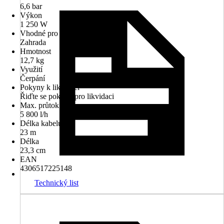
6,6 bar
Výkon
1 250 W
Vhodné pro
Zahrada
Hmotnost
12,7 kg
Využití
Čerpání
Pokyny k likvidaci
Řiďte se pokyny pro likvidaci
Max. průtok
5 800 l/h
Délka kabelu
23 m
Délka
23,3 cm
EAN
4306517225148
Technický list