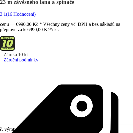
23 m závěsného lana a spínače
3.1
(16 Hodnocení)
cenu — 6990,00 Kč * Všechny ceny vč. DPH a bez nákladů na
přepravu za ks
6990,00 Kč
*
/
ks
Záruka 10 let
Záruční podmínky
č. výrobku
5812997