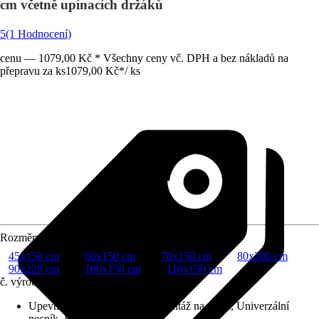
cm včetně upínacích držáků
5
(1 Hodnocení)
cenu — 1079,00 Kč * Všechny ceny vč. DPH a bez nákladů na
přepravu za ks
1079,00 Kč
*
/
ks
Rozměry (ŠxV)
45x150 cm
60x150 cm
70x150 cm
80x200 cm
90x220 cm
100x150 cm
110x150 cm
č. výrobku
6051603
Upevnění
:
Montáž na strop, Montáž na stěnu, Univerzální
nosník, Bez vrtání