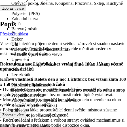
Obývací pokoj, Jídelna, Koupelna, Pracovna, Sklep, Kuchyně
Materiál
Zobrazit více
Polyester (PES)
Základní barva
Popis
Žlutá
Barevný odstín
Přeskočit oblast
Žlutá
Dekor
Vneste do interiéru příjemné denní světlo a zároveň si snadno nastavte
Uni
míru soukromí. Dvojitá látka umožní rychle měnit atmosféru v
Poloha ovládacího mechanismu
místnosti podle denní doby.
Volitelně vpravo nebo vlevo
Upevnění
Roleta den a noc Lichtblick bez vrtání žlutá 100 x 150 cm včetně
Montáž na strop, Montáž na stěnu, Univerzální nosník, Bez
upínacích držáků
vrtání
Lze zkrátit
Klíčové vlastnosti Roleta den a noc Lichtblick bez vrtání žlutá 100
Ne
x 150 cm včetně upínacích držáků
Přiložené příslušenství
• Dvojitá roleta den a noc: střídání pruhů vám umožní plynule
Upínací konzoly, montážní materiál pro montáž na stěnu a strop
regulovat světlo i soukromí bez nutnosti roletu úplně vytahovat.
Propustnost světla
• Montáž bez vrtání s upínacími konzolami: roletu upevníte na okno
Poloprůhledný, Propouští denní světlo
rychle a bez zásahu do rámu.
Rozměr A (celková šířka)
• Poloprůhledná látka propouštějící denní světlo: místnost zůstane
100 cm
světlá, ale slunce je příjemně ztlumené.
Zobrazit více
Rozměr B (celková výška)
• Ruční ovládání s řetízkem a volbou strany: ovládací mechanismus si
150 cm
nastavíte vpravo nebo vlevo podle dispozice okna.
Rozměr C (šířka látky)