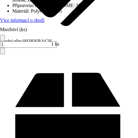
Připraveno na SMART HOME
:
Ne
Materiál
:
Polyester (PES)
Více informací o zboží
Množství (ks)
Prodej přes:
HORNBACH
1 ks