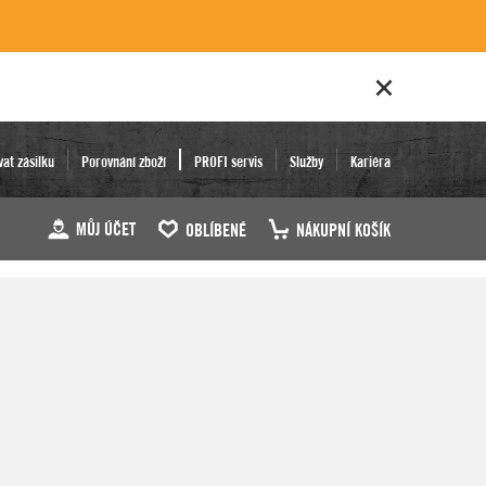
vat zásilku
Porovnání zboží
PROFI servis
Služby
Kariéra
MŮJ ÚČET
OBLÍBENÉ
NÁKUPNÍ KOŠÍK