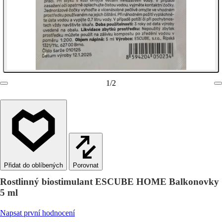
1
/
2
Porovnat
Rostlinný biostimulant ESCUBE HOME Balkonovky
5 ml
Napsat první hodnocení