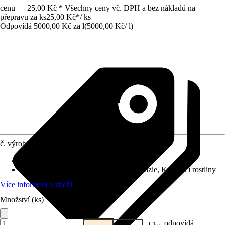
cenu — 25,00 Kč * Všechny ceny vč. DPH a bez nákladů na
přepravu za ks
25,00 Kč
*
/
ks
Odpovídá 5000,00 Kč za l
(
5000,00 Kč
/
l
)
č. výrobku
12397957
Provedení
:
Tekutá hnojiva
Vhodné pro
:
Balkónová rostlina, Hortenzie, Kvetoucí rostliny
Více informací o zboží
Množství (ks)
odpovídá