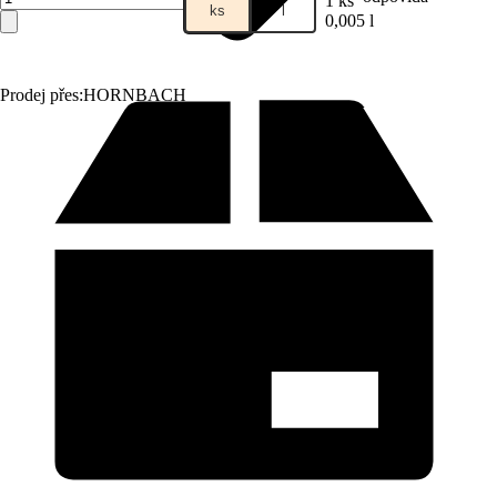
1 ks
ks
l
0,005 l
Prodej přes:
HORNBACH