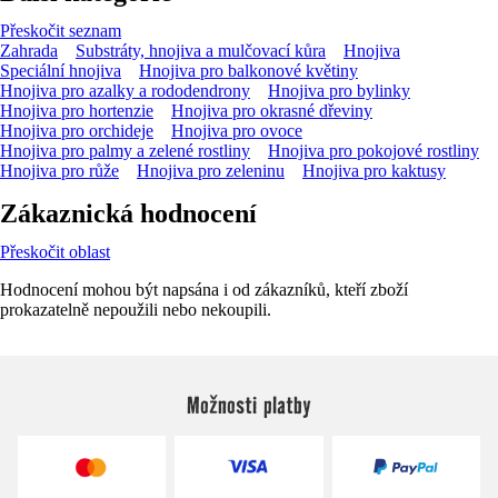
Přeskočit seznam
Zahrada
Substráty, hnojiva a mulčovací kůra
Hnojiva
Speciální hnojiva
Hnojiva pro balkonové květiny
Hnojiva pro azalky a rododendrony
Hnojiva pro bylinky
Hnojiva pro hortenzie
Hnojiva pro okrasné dřeviny
Hnojiva pro orchideje
Hnojiva pro ovoce
Hnojiva pro palmy a zelené rostliny
Hnojiva pro pokojové rostliny
Hnojiva pro růže
Hnojiva pro zeleninu
Hnojiva pro kaktusy
Zákaznická hodnocení
Přeskočit oblast
Hodnocení mohou být napsána i od zákazníků, kteří zboží
prokazatelně nepoužili nebo nekoupili.
Možnosti platby