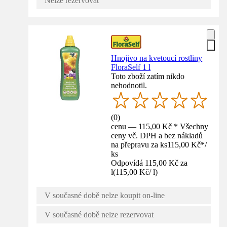
Nelze rezervovat
Hnojivo na kvetoucí rostliny
FloraSelf 1 l
Toto zboží zatím nikdo
nehodnotil.
(
0
)
cenu — 115,00 Kč * Všechny
ceny vč. DPH a bez nákladů
na přepravu za ks
115,00 Kč
*
/
ks
Odpovídá 115,00 Kč za
l
(
115,00 Kč
/
l
)
V současné době nelze koupit on-line
V současné době nelze rezervovat