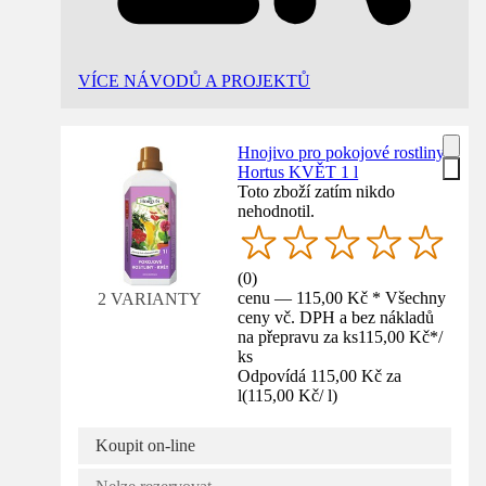
VÍCE NÁVODŮ A PROJEKTŮ
Hnojivo pro pokojové rostliny
Hortus KVĚT 1 l
Toto zboží zatím nikdo
nehodnotil.
(
0
)
cenu — 115,00 Kč * Všechny
2 VARIANTY
ceny vč. DPH a bez nákladů
na přepravu za ks
115,00 Kč
*
/
ks
Odpovídá 115,00 Kč za
l
(
115,00 Kč
/
l
)
Koupit on-line