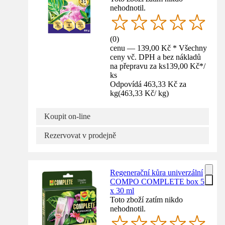
nehodnotil.
(
0
)
cenu — 139,00 Kč * Všechny
ceny vč. DPH a bez nákladů
na přepravu za ks
139,00 Kč
*
/
ks
Odpovídá 463,33 Kč za
kg
(
463,33 Kč
/
kg
)
Koupit on-line
Rezervovat v prodejně
Regenerační kůra univerzální
COMPO COMPLETE box 5
x 30 ml
Toto zboží zatím nikdo
nehodnotil.