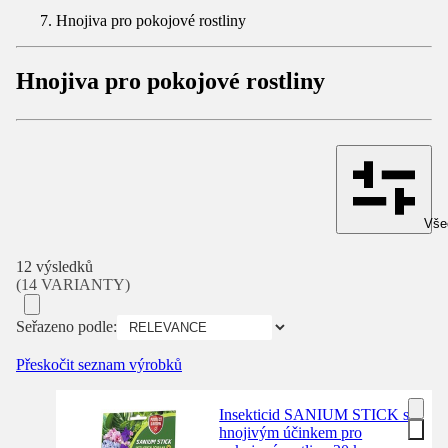
Hnojiva pro pokojové rostliny
Hnojiva pro pokojové rostliny
Všec
12 výsledků
(14 VARIANTY)
Seřazeno podle:
Přeskočit seznam výrobků
Insekticid SANIUM STICK s
hnojivým účinkem pro