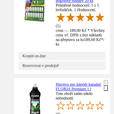
pokojové rostliny 20 ks
Průměrné hodnocení: 5 z 5
hvězdiček. 1 Hodnocení.
(
1
)
cenu — 189,00 Kč * Všechny
ceny vč. DPH a bez nákladů
na přepravu za ks
189,00 Kč
*
/
ks
Koupit on-line
Rezervovat v prodejně
Hnojivo pro interiér kapalné
FLORIA Premium 1 l
Toto zboží zatím nikdo
nehodnotil.