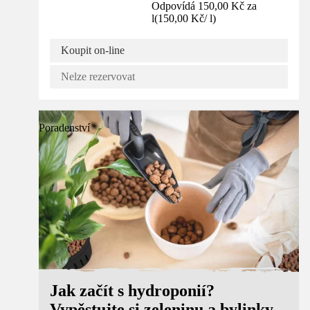
Odpovídá 150,00 Kč za
l
(
150,00 Kč
/
l
)
Koupit on-line
Nelze rezervovat
Poradenství
Jak začít s hydroponií?
Vypěstujte si zeleninu a bylinky