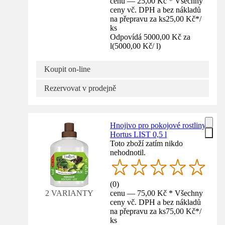
cenu — 25,00 Kč * Všechny
ceny vč. DPH a bez nákladů
na přepravu za ks
25,00 Kč
*
/
ks
Odpovídá 5000,00 Kč za
l
(
5000,00 Kč
/
l
)
Koupit on-line
Rezervovat v prodejně
Hnojivo pro pokojové rostliny
Hortus LIST 0,5 l
Toto zboží zatím nikdo
nehodnotil.
(
0
)
cenu — 75,00 Kč * Všechny
2 VARIANTY
ceny vč. DPH a bez nákladů
na přepravu za ks
75,00 Kč
*
/
ks