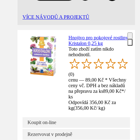
VÍCE NÁVODŮ A PROJEKTŮ
Hnojivo pro pokojové rostliny
Kristalon 0,25 kg
Toto zboží zatím nikdo
nehodnotil.
(
0
)
cenu — 89,00 Kč * Všechny
ceny vč. DPH a bez nákladů
na přepravu za ks
89,00 Kč
*
/
ks
Odpovídá 356,00 Kč za
kg
(
356,00 Kč
/
kg
)
Koupit on-line
Rezervovat v prodejně