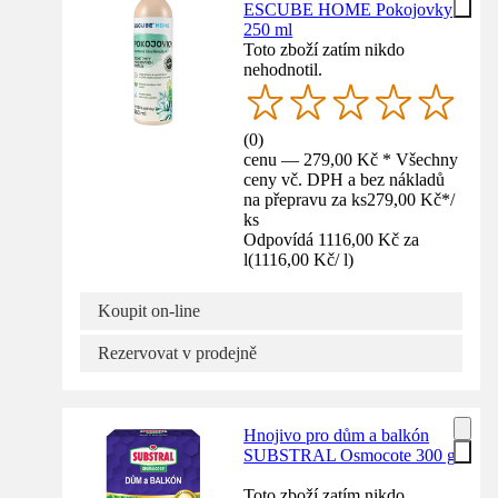
ESCUBE HOME Pokojovky
250 ml
Toto zboží zatím nikdo
nehodnotil.
(
0
)
cenu — 279,00 Kč * Všechny
ceny vč. DPH a bez nákladů
na přepravu za ks
279,00 Kč
*
/
ks
Odpovídá 1116,00 Kč za
l
(
1116,00 Kč
/
l
)
Koupit on-line
Rezervovat v prodejně
Hnojivo pro dům a balkón
SUBSTRAL Osmocote 300 g
Toto zboží zatím nikdo