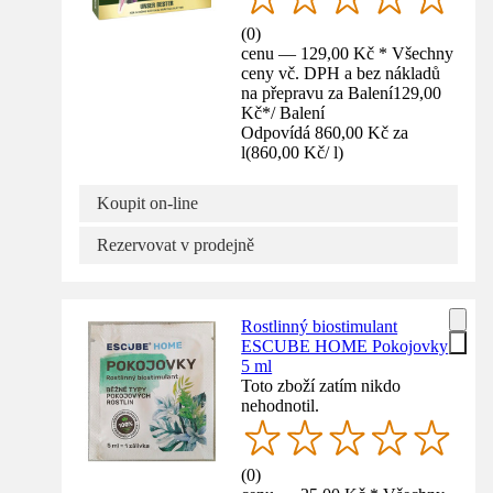
(
0
)
cenu — 129,00 Kč * Všechny
ceny vč. DPH a bez nákladů
na přepravu za Balení
129,00
Kč
*
/
Balení
Odpovídá 860,00 Kč za
l
(
860,00 Kč
/
l
)
Koupit on-line
Rezervovat v prodejně
Rostlinný biostimulant
ESCUBE HOME Pokojovky
5 ml
Toto zboží zatím nikdo
nehodnotil.
(
0
)