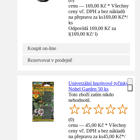
(
0
)
cenu — 169,00 Kč * Všechny
ceny vč. DPH a bez nákladů
na přepravu za ks
169,00 Kč
*
/
ks
Odpovídá 169,00 Kč za
l
(
169,00 Kč
/
l
)
Koupit on-line
Rezervovat v prodejně
Univerzální hnojivové tyčinky
Nohel Garden 50 ks
Toto zboží zatím nikdo
nehodnotil.
(
0
)
cenu — 45,00 Kč * Všechny
ceny vč. DPH a bez nákladů
na přepravu za ks
45,00 Kč
*
/