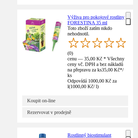
Výživa pro pokojové rostliny
FORESTINA 35 ml
Toto zboží zatím nikdo
nehodnotil.
(
0
)
cenu — 35,00 Kč * Všechny
ceny vč. DPH a bez nákladů
na přepravu za ks
35,00 Kč
*
/
ks
Odpovídá 1000,00 Kč za
l
(
1000,00 Kč
/
l
)
Koupit on-line
Rezervovat v prodejně
Rostlinný biostimulant