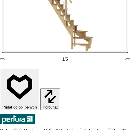
1
/
6
Porovnat