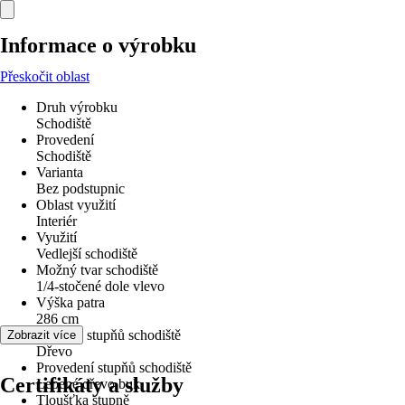
Informace o výrobku
Přeskočit oblast
Druh výrobku
Schodiště
Provedení
Schodiště
Varianta
Bez podstupnic
Oblast využití
Interiér
Využití
Vedlejší schodiště
Možný tvar schodiště
1/4-stočené dole vlevo
Výška patra
286 cm
Materiál stupňů schodiště
Zobrazit více
Dřevo
Provedení stupňů schodiště
Certifikáty a služby
Lepené dřevo buk
Tloušťka stupně