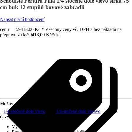
Schodiště Pertura Filia 1/4 stočené dole vlevo šířka 75
cm buk 12 stupňů kovové zábradlí
Napsat první hodnocení
cenu — 59418,00 Kč * Všechny ceny vč. DPH a bez nákladů na
přepravu za ks
59418,00 Kč
*
/
ks
Možný tvar schodiště
1/4-stočené dole vlevo
1/4-stočené dole vpravo
č. výrobku
6248418
Výška patra
:
286 cm
Provedení stupňů schodiště
:
Lepené dřevo buk