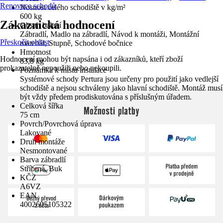
Renovace schodů
Nosnost celého schodiště v kg/m²
600 kg
Zákaznická hodnocení
Obsah balení
Zábradlí, Madlo na zábradlí, Návod k montáži, Montážní
Přeskočit oblast
materiál, Stupně, Schodové bočnice
Hmotnost
Hodnocení mohou být napsána i od zákazníků, kteří zboží
83,8 kg
prokazatelně nepoužili nebo nekoupili.
Poznámka k místu instalace
Systémové schody Pertura jsou určeny pro použití jako vedlejší
schodiště a nejsou schváleny jako hlavní schodiště. Montáž musí
být vždy předem prodiskutována s příslušným úřadem.
Celková šířka
Možnosti platby
75 cm
Povrch/Povrchová úprava
Lakované
Druh montáže
Nesmontované
Barva zábradlí
Stříbrná, Buk
KČZ
A6VZ
EAN
4002605105322