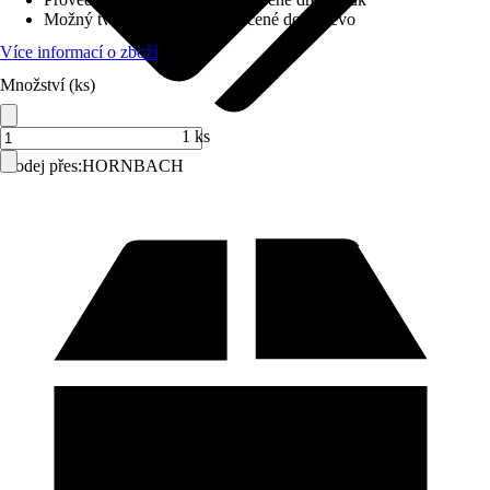
Možný tvar schodiště
:
1/4-stočené dole vlevo
Více informací o zboží
Množství (ks)
1 ks
Prodej přes:
HORNBACH