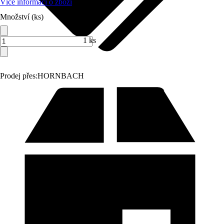
Více informací o zboží
Množství (ks)
1 ks
Prodej přes:
HORNBACH