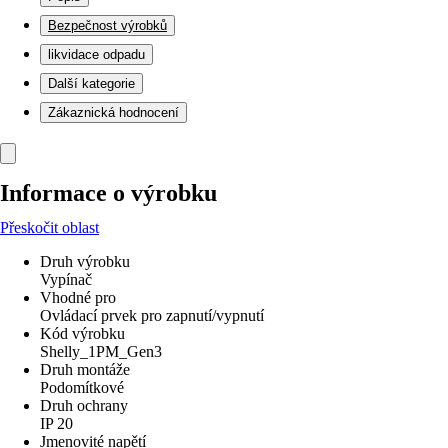
Bezpečnost výrobků
likvidace odpadu
Další kategorie
Zákaznická hodnocení
Informace o výrobku
Přeskočit oblast
Druh výrobku
Vypínač
Vhodné pro
Ovládací prvek pro zapnutí/vypnutí
Kód výrobku
Shelly_1PM_Gen3
Druh montáže
Podomítkové
Druh ochrany
IP 20
Jmenovité napětí