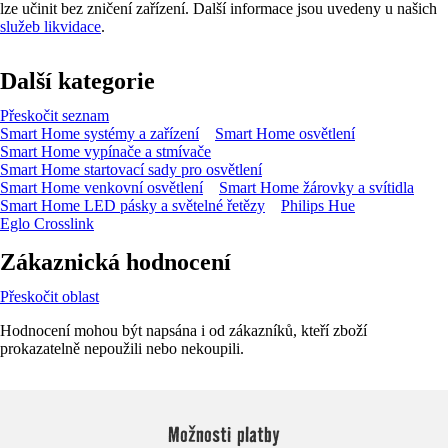
lze učinit bez zničení zařízení. Další informace jsou uvedeny u našich
služeb likvidace
.
Další kategorie
Přeskočit seznam
Smart Home systémy a zařízení
Smart Home osvětlení
Smart Home vypínače a stmívače
Smart Home startovací sady pro osvětlení
Smart Home venkovní osvětlení
Smart Home žárovky a svítidla
Smart Home LED pásky a světelné řetězy
Philips Hue
Eglo Crosslink
Zákaznická hodnocení
Přeskočit oblast
Hodnocení mohou být napsána i od zákazníků, kteří zboží
prokazatelně nepoužili nebo nekoupili.
Možnosti platby