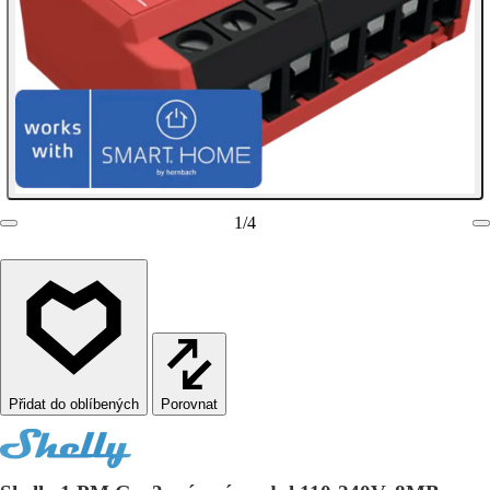
1
/
4
Porovnat