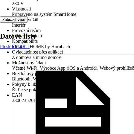
230 V
Vlastnosti
Připraveno na systém SmartHome
Oblast využití
Zobrazit více
Interiér
Provozní režim
Datové listy
Síťové napájení
Kompatibilita
Přeskočit oblast
SMART HOME by Hornbach
Ovladatelnost přes aplikaci
Z domova a mimo domov
Možnost ovládání
Včetně Wi-Fi, Výrobce App (iOS a Android), Webový prohlížeč
Bezdrátový protokol
Bluetooth, Wi-Fi
Pokyny k likvidaci
Řiďte se pokyny pro likvidaci
EAN
3800235261798