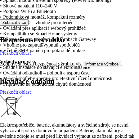
• Spínací modul s měřením spotřeby (Power Monitoring)
• Síťové napájení 110–240 V
• Podpora Wi-Fi a Bluetooth
• Podomítková montáž, kompaktní rozměry
• Ochrana IP20 – vhodné pro interiér
Zobrazit více
• Ovládání přes aplikaci i webový prohlížeč
• Kompatibilní se Smart Home systémy
Bezpečnost výrobků
• Připraveno pro integraci do Hornbach Gateway
• Vhodné pro zapnutí/vypnutí spotřebičů
• Včetně 8MB paměti pro pokročilé funkce
Přeskočit oblast
Výhody pro vás:
Zodpovědnost za bezpečnost výrobku viz
.
informace výrobce
• Snadná instalace do stávající elektroinstalace
• Ovládání odkudkoli – pohodlí a úspora času
• Měření spotřeby energie pro efektivní řízení domácnosti
likvidace odpadu
• Připraveno na budoucnost chytré domácnosti
Přeskočit oblast
Elektrospotřebiče, baterie, akumulátory a světelné zdroje se nesmí
vyhazovat spolu s domovním odpadem. Baterie, akumulátory a
světelné zdroje se musí před likvidací vyjmout ze zařízení, pokud tak