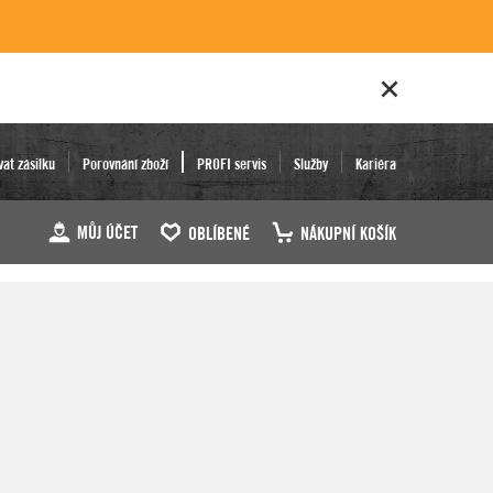
vat zásilku
Porovnání zboží
PROFI servis
Služby
Kariéra
MŮJ ÚČET
OBLÍBENÉ
NÁKUPNÍ KOŠÍK