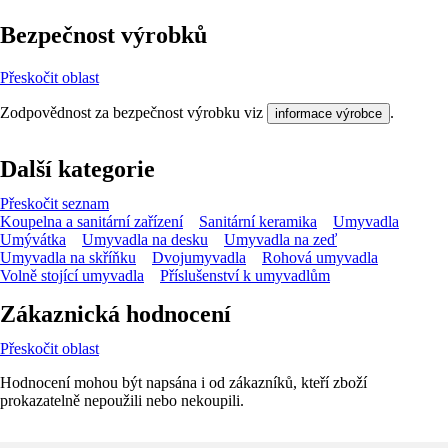
Bezpečnost výrobků
Přeskočit oblast
Zodpovědnost za bezpečnost výrobku viz
.
informace výrobce
Další kategorie
Přeskočit seznam
Koupelna a sanitární zařízení
Sanitární keramika
Umyvadla
Umývátka
Umyvadla na desku
Umyvadla na zeď
Umyvadla na skříňku
Dvojumyvadla
Rohová umyvadla
Volně stojící umyvadla
Příslušenství k umyvadlům
Zákaznická hodnocení
Přeskočit oblast
Hodnocení mohou být napsána i od zákazníků, kteří zboží
prokazatelně nepoužili nebo nekoupili.