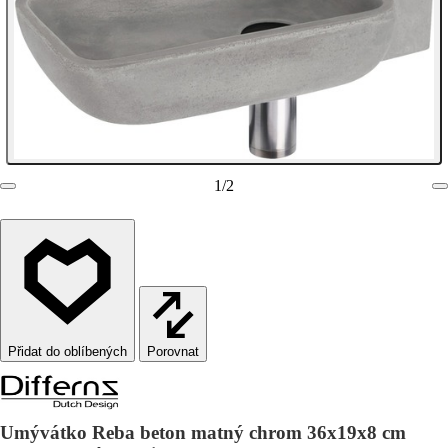
1
/
2
Porovnat
Umývátko Reba beton matný chrom 36x19x8 cm