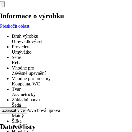
Informace o výrobku
Přeskočit oblast
Druh výrobku
Umyvadlový set
Provedení
Umývátko
Série
Reba
Vhodné pro
Závěsné upevnění
Vhodné pro prostory
Koupelna, WC
Tvar
Asymetrický
Základní barva
Šedá
Povrch/Povrchová úprava
Zobrazit více
Matný
Šířka
Datové listy
36 cm
Hloubka