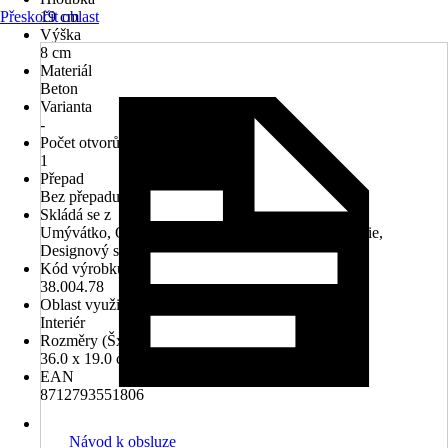
Přeskočit oblast
19 cm
Výška
8 cm
Materiál
Beton
Varianta
-
Počet otvorů na kohout
1
Přepad
Bez přepadu
Skládá se z
Umývátko, Odtokový ventil 1 1/4, Stojánková baterie,
Designový sifon
Kód výrobku
38.004.78
Oblast využití
Interiér
Rozměry (ŠxH)
36.0 x 19.0 cm
EAN
8712793551806
Návod k obsluze