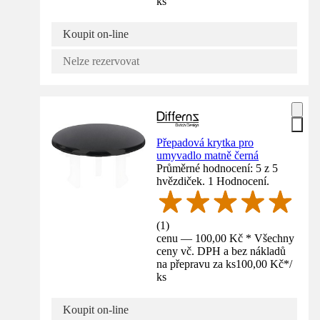
ks
Koupit on-line
Nelze rezervovat
Přepadová krytka pro
umyvadlo matně černá
Průměrné hodnocení: 5 z 5
hvězdiček. 1 Hodnocení.
(
1
)
cenu — 100,00 Kč * Všechny
ceny vč. DPH a bez nákladů
na přepravu za ks
100,00 Kč
*
/
ks
Koupit on-line