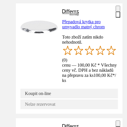
Přepadová krytka pro
umyvadlo matný chrom
Toto zboží zatím nikdo
nehodnotil.
(
0
)
cenu — 100,00 Kč * Všechny
ceny vč. DPH a bez nákladů
na přepravu za ks
100,00 Kč
*
/
ks
Koupit on-line
Nelze rezervovat