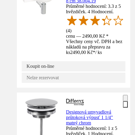
8 cm 38.004.19
Průměrné hodnocení: 3.3 z 5
hvězdiček. 4 Hodnocení.
(
4
)
cenu — 2490,00 Kč *
Všechny ceny vč. DPH a bez
nákladů na přepravu za
ks
2490,00 Kč
*
/
ks
Koupit on-line
Nelze rezervovat
Designová umyvadlová
průtoková výpusť 1 1/4"
matný chrom
Průměrné hodnocení: 1 z 5
hvězdiček. 1 Hodnocení.