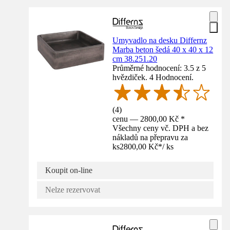
Umyvadlo na desku Differnz
Marba beton šedá 40 x 40 x 12
cm 38.251.20
Průměrné hodnocení: 3.5 z 5
hvězdiček. 4 Hodnocení.
(
4
)
cenu — 2800,00 Kč *
Všechny ceny vč. DPH a bez
nákladů na přepravu za
ks
2800,00 Kč
*
/
ks
Koupit on-line
Nelze rezervovat