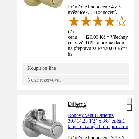
Průměrné hodnocení: 4 z 5
hvězdiček. 2 Hodnocení.
(
2
)
cenu — 420,00 Kč * Všechny
ceny vč. DPH a bez nákladů
na přepravu za ks
420,00 Kč
*
/
ks
Koupit on-line
Nelze rezervovat
Rohový ventil Differnz
30.414.23 1/2" x 3/8" zpětná
klapka, matný chrom pro vodu
Průměrné hodnocení: 3.7 z 5