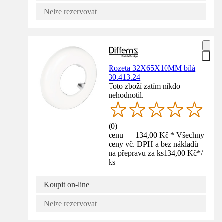
Nelze rezervovat
Rozeta 32X65X10MM bílá
30.413.24
Toto zboží zatím nikdo
nehodnotil.
(
0
)
cenu — 134,00 Kč * Všechny
ceny vč. DPH a bez nákladů
na přepravu za ks
134,00 Kč
*
/
ks
Koupit on-line
Nelze rezervovat