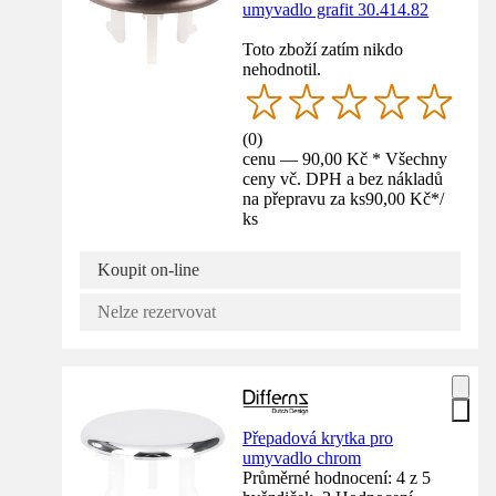
umyvadlo grafit 30.414.82
Toto zboží zatím nikdo
nehodnotil.
(
0
)
cenu — 90,00 Kč * Všechny
ceny vč. DPH a bez nákladů
na přepravu za ks
90,00 Kč
*
/
ks
Koupit on-line
Nelze rezervovat
Přepadová krytka pro
umyvadlo chrom
Průměrné hodnocení: 4 z 5