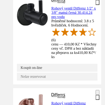
Rohový ventil Differnz 1/2" x
3/8" matná černá 30.414.24
pro vodu
Průměrné hodnocení: 3.8 z 5
hvězdiček. 6 Hodnocení.
(
6
)
cenu — 410,00 Kč * Všechny
ceny vč. DPH a bez nákladů
na přepravu za ks
410,00 Kč
*
/
ks
Koupit on-line
Nelze rezervovat
Rohový ventil Differnz