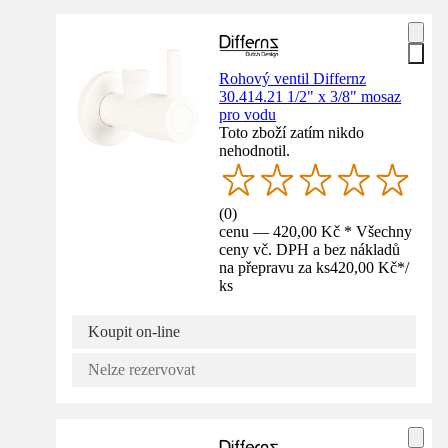
Rohový ventil Differnz
30.414.21 1/2" x 3/8" mosaz
pro vodu
Toto zboží zatím nikdo
nehodnotil.
(
0
)
cenu — 420,00 Kč * Všechny
ceny vč. DPH a bez nákladů
na přepravu za ks
420,00 Kč
*
/
ks
Koupit on-line
Nelze rezervovat