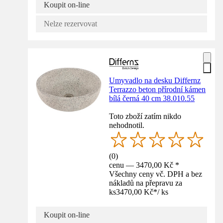
Koupit on-line
Nelze rezervovat
Umyvadlo na desku Differnz
Terrazzo beton přírodní kámen
bílá černá 40 cm 38.010.55
Toto zboží zatím nikdo
nehodnotil.
(
0
)
cenu — 3470,00 Kč *
Všechny ceny vč. DPH a bez
nákladů na přepravu za
ks
3470,00 Kč
*
/
ks
Koupit on-line