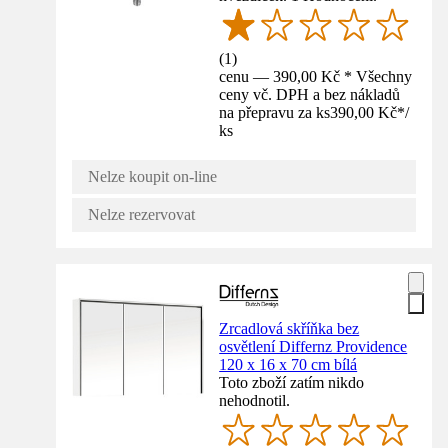
(
1
)
cenu — 390,00 Kč * Všechny
ceny vč. DPH a bez nákladů
na přepravu za ks
390,00 Kč
*
/
ks
Nelze koupit on-line
Nelze rezervovat
Zrcadlová skříňka bez
osvětlení Differnz Providence
120 x 16 x 70 cm bílá
Toto zboží zatím nikdo
nehodnotil.