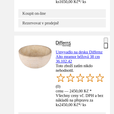
ks
1650,00 Kč
*
/
ks
Koupit on-line
Rezervovat v prodejně
Umyvadlo na desku Differnz
Alto mramor béžová 38 cm
36.102.42
Toto zboží zatím nikdo
nehodnotil.
(
0
)
cenu — 2450,00 Kč *
Všechny ceny vč. DPH a bez
nákladů na přepravu za
ks
2450,00 Kč
*
/
ks