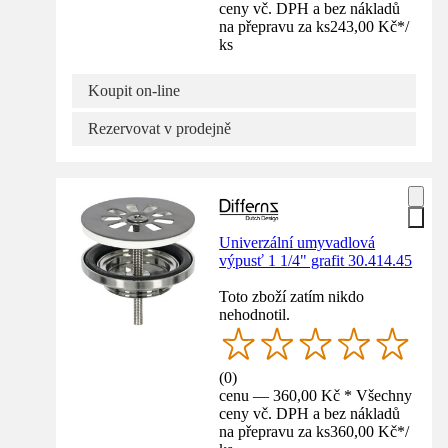
ceny vč. DPH a bez nákladů
na přepravu za ks
243,00 Kč
*
/
ks
Koupit on-line
Rezervovat v prodejně
Univerzální umyvadlová
výpusť 1 1/4" grafit 30.414.45
Toto zboží zatím nikdo
nehodnotil.
(
0
)
cenu — 360,00 Kč * Všechny
ceny vč. DPH a bez nákladů
na přepravu za ks
360,00 Kč
*
/