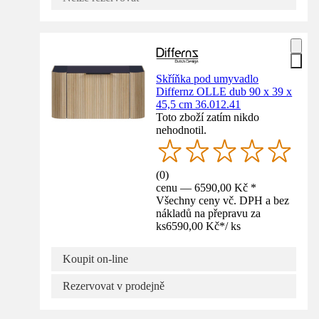
Skříňka pod umyvadlo
Differnz OLLE dub 90 x 39 x
45,5 cm 36.012.41
Toto zboží zatím nikdo
nehodnotil.
(
0
)
cenu — 6590,00 Kč *
Všechny ceny vč. DPH a bez
nákladů na přepravu za
ks
6590,00 Kč
*
/
ks
Koupit on-line
Rezervovat v prodejně