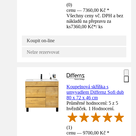
(
0
)
cenu — 7360,00 Kč *
Všechny ceny vč. DPH a bez
nákladů na přepravu za
ks
7360,00 Kč
*
/
ks
Koupit on-line
Nelze rezervovat
Koupelnová skříňka s
umyvadlem Differnz Sofi dub
80 x 72 x 46 cm
Průměrné hodnocení: 5 z 5
hvězdiček. 1 Hodnocení.
(
1
)
cenu — 9700,00 Kč *