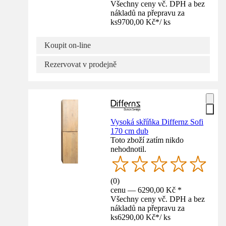
Všechny ceny vč. DPH a bez
nákladů na přepravu za
ks
9700,00 Kč
*
/
ks
Koupit on-line
Rezervovat v prodejně
Vysoká skříňka Differnz Sofi
170 cm dub
Toto zboží zatím nikdo
nehodnotil.
(
0
)
cenu — 6290,00 Kč *
Všechny ceny vč. DPH a bez
nákladů na přepravu za
ks
6290,00 Kč
*
/
ks