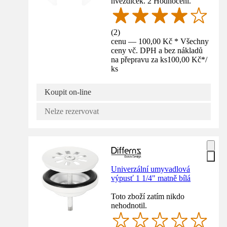
hvězdiček. 2 Hodnocení.
(
2
)
cenu — 100,00 Kč * Všechny
ceny vč. DPH a bez nákladů
na přepravu za ks
100,00 Kč
*
/
ks
Koupit on-line
Nelze rezervovat
Univerzální umyvadlová
výpusť 1 1/4" matně bílá
Toto zboží zatím nikdo
nehodnotil.