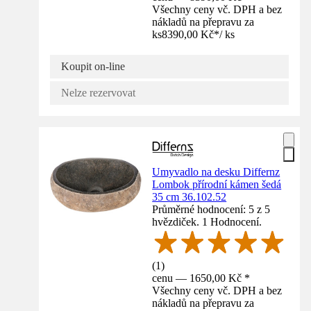
Všechny ceny vč. DPH a bez
nákladů na přepravu za
ks
8390,00 Kč
*
/
ks
Koupit on-line
Nelze rezervovat
Umyvadlo na desku Differnz
Lombok přírodní kámen šedá
35 cm 36.102.52
Průměrné hodnocení: 5 z 5
hvězdiček. 1 Hodnocení.
(
1
)
cenu — 1650,00 Kč *
Všechny ceny vč. DPH a bez
nákladů na přepravu za