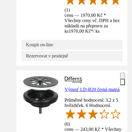
(
1
)
cenu — 1970,00 Kč *
Všechny ceny vč. DPH a bez
nákladů na přepravu za
ks
1970,00 Kč
*
/
ks
Koupit on-line
Rezervovat v prodejně
Výpusť LD-B20 černá matná
Průměrné hodnocení: 3.2 z 5
hvězdiček. 6 Hodnocení.
(
6
)
cenu — 243,00 Kč * Všechny