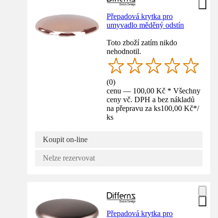
Přepadová krytka pro
umyvadlo měděný odstín
Toto zboží zatím nikdo
nehodnotil.
(
0
)
cenu — 100,00 Kč * Všechny
ceny vč. DPH a bez nákladů
na přepravu za ks
100,00 Kč
*
/
ks
Koupit on-line
Nelze rezervovat
Přepadová krytka pro