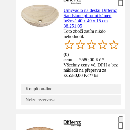
Umyvadlo na desku Differnz
Sandstone přírodní kámen
béžová 40 x 40 x 15 cm
38.251.05
Toto zboží zatím nikdo
nehodnotil.
(
0
)
cenu — 5580,00 Kč *
Všechny ceny vč. DPH a bez
nákladů na přepravu za
ks
5580,00 Kč
*
/
ks
Koupit on-line
Nelze rezervovat