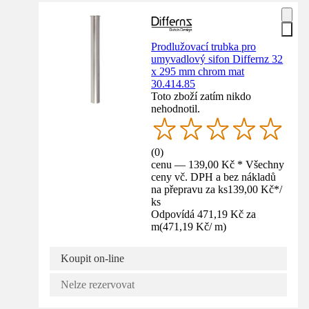
Prodlužovací trubka pro
umyvadlový sifon Differnz 32
x 295 mm chrom mat
30.414.85
Toto zboží zatím nikdo
nehodnotil.
(
0
)
cenu — 139,00 Kč * Všechny
ceny vč. DPH a bez nákladů
na přepravu za ks
139,00 Kč
*
/
ks
Odpovídá 471,19 Kč za
m
(
471,19 Kč
/
m
)
Koupit on-line
Nelze rezervovat