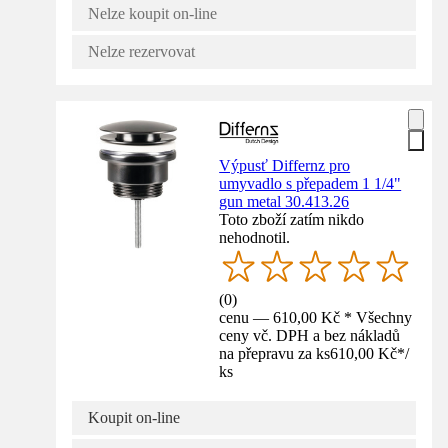
Nelze koupit on-line
Nelze rezervovat
Výpusť Differnz pro
umyvadlo s přepadem 1 1/4"
gun metal 30.413.26
Toto zboží zatím nikdo
nehodnotil.
(
0
)
cenu — 610,00 Kč * Všechny
ceny vč. DPH a bez nákladů
na přepravu za ks
610,00 Kč
*
/
ks
Koupit on-line