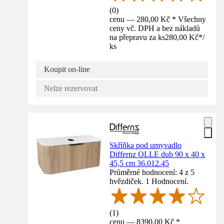
(
0
)
cenu — 280,00 Kč * Všechny
ceny vč. DPH a bez nákladů
na přepravu za ks
280,00 Kč
*
/
ks
Koupit on-line
Nelze rezervovat
Skříňka pod umyvadlo
Differnz OLLE dub 90 x 40 x
45,5 cm 36.012.45
Průměrné hodnocení: 4 z 5
hvězdiček. 1 Hodnocení.
(
1
)
cenu — 8390,00 Kč *