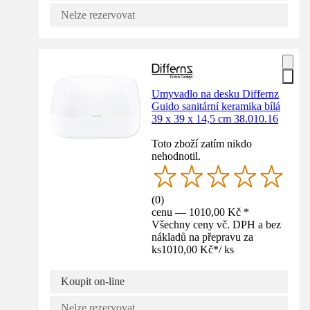
Nelze rezervovat
Umyvadlo na desku Differnz
Guido sanitární keramika bílá
39 x 39 x 14,5 cm 38.010.16
Toto zboží zatím nikdo
nehodnotil.
(
0
)
cenu — 1010,00 Kč *
Všechny ceny vč. DPH a bez
nákladů na přepravu za
ks
1010,00 Kč
*
/
ks
Koupit on-line
Nelze rezervovat