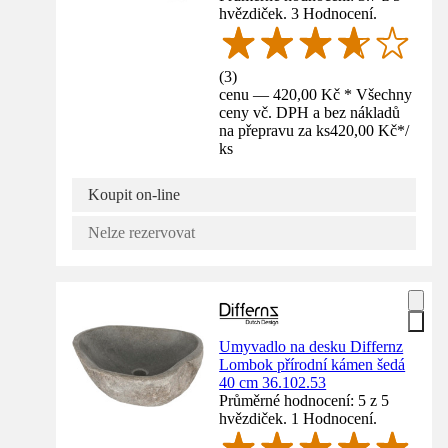
hvězdiček. 3 Hodnocení.
(
3
)
cenu — 420,00 Kč * Všechny
ceny vč. DPH a bez nákladů
na přepravu za ks
420,00 Kč
*
/
ks
Koupit on-line
Nelze rezervovat
Umyvadlo na desku Differnz
Lombok přírodní kámen šedá
40 cm 36.102.53
Průměrné hodnocení: 5 z 5
hvězdiček. 1 Hodnocení.