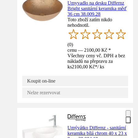
Umyvadlo na desku Differnz
Bright sanitární keramika měď
36 cm 38.009.28
Toto zboží zatím nikdo
nehodnotil.
(
0
)
cenu — 2100,00 Kč *
Všechny ceny vč. DPH a bez
nákladů na přepravu za
ks
2100,00 Kč
*
/
ks
Koupit on-line
Nelze rezervovat
Umývátko Differnz - sanitární
keramika bílá chrom 40 x 23 x