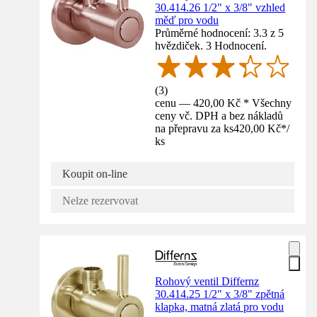
30.414.26 1/2" x 3/8" vzhled
měď pro vodu
Průměrné hodnocení: 3.3 z 5
hvězdiček. 3 Hodnocení.
(
3
)
cenu — 420,00 Kč * Všechny
ceny vč. DPH a bez nákladů
na přepravu za ks
420,00 Kč
*
/
ks
Koupit on-line
Nelze rezervovat
Rohový ventil Differnz
30.414.25 1/2" x 3/8" zpětná
klapka, matná zlatá pro vodu