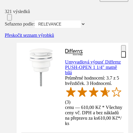
321 výsledků
Seřazeno podle:
Přeskočit seznam výrobků
Umyvadlová výpusť Differnz
PUSH-OPEN 1 1/4" matně
bílá
Průměrné hodnocení: 3.7 z 5
hvězdiček. 3 Hodnocení.
(
3
)
cenu — 610,00 Kč * Všechny
ceny vč. DPH a bez nákladů
na přepravu za ks
610,00 Kč
*
/
ks