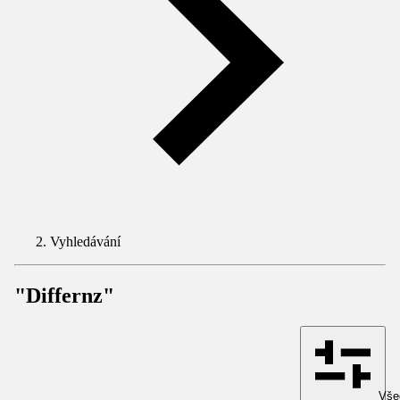
Vyhledávání
"Differnz"
Všec