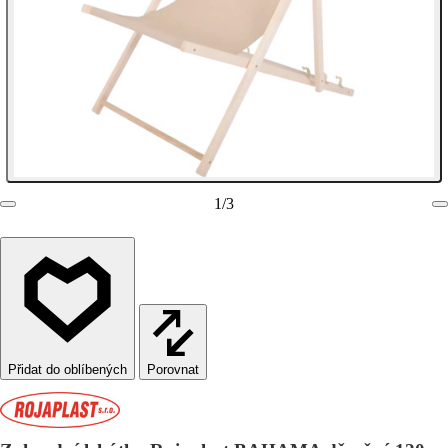
1
/
3
Porovnat