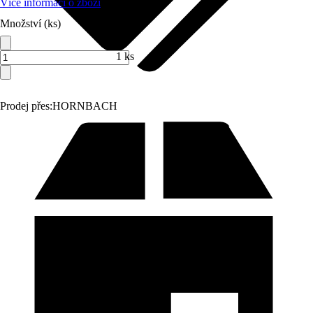
Více informací o zboží
Množství (ks)
1 ks
Prodej přes:
HORNBACH