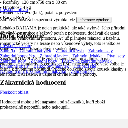
• Rozměry: 120 cm x 58 cm x 80 cm
• Hmotnost: 4 kg
Přeskočit oblast
• Materiál: Dřevo (buk), potah z polyesteru
• Barva: Béžová
Zodpovědnost za bezpečnost výrobku viz
.
informace výrobce
Lehátko BAHAMA je nejen praktické, ale také stylové. Jeho přírodní
dřevěná konstrukce a béžový potah z polyesteru dodávají eleganci
Další kategorie
každému venkovnímu prostoru. Ať už plánujete relaxaci u bazénu,
romantické večery na terase nebo víkendové výlety, toto lehátko se
Přeskočit seznam
stane vaším nepostradatelným společníkem.
Zahrada
Zahradní nábytek
Zahradní křesla
Zahradní sety
Zahradní houpačky
Zahradní lavice
Zahradní lehátka
Pivní sety
Značka ROJAPLAST je známá svou kvalitou a důrazem na
Zahradní stoly
Zahradní boxy
Polstry na zahradní nábytek
ekologické standardy. S certifikací FSC máte jistotu, že vaše volba je
Ochranné obaly
Balkonový nábytek
Houpací sítě
šetrná k životnímu prostředí. Přidejte do svého života kousek klasiky s
Náhradní díly k zahradnímu nábytku
Zahradní bar
lehátkem BAHAMA a užijte si chvíle klidu a pohody.
Zákaznická hodnocení
Přeskočit oblast
Hodnocení mohou být napsána i od zákazníků, kteří zboží
prokazatelně nepoužili nebo nekoupili.