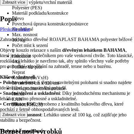
Materiál výpletu/vrchní materiál
Zobrazit více
Polyester (PES)
Materiál podkladu/konstrukce
Popis
Dřevo
Povrchová úprava konstrukce/podstavce
Přeskočit oblast
Neošetřené
Max. nosnost
Zahradní lehátko dřevěné ROJAPLAST BAHAMA polyester béžové
100 kg
Počet míst k sezení
Objevte kouzlo relaxace s naším
dřevěným lehátkem BAHAMA
,
1
které je ideálním společníkem pro vaše venkovní chvíle. Toto klasické,
Hmotnost
rozkládací lehátko je navrženo tak, aby splnilo všechny vaše potřeby
4 kg
pro pohodlné odpočívání na zahradě, terase nebo u bazénu.
Polštáre lze prát
Neprat
Klíčové vlastnosti
Rozměry (ŠxVxH)
•
Polohovatelnost
: S třemi nastavitelnými polohami si snadno najdete
58 cm x 80 cm x 120 cm
ideální úhel pro maximální pohodlí.
Barva podstavce/konstrukce
•
Snadné složení a uskladnění
: Díky jednoduchému mechanismu je
Hnědá
lehátko snadno přenosné a uskladnitelné.
EAN
•
Certifikace FSC
: Vyrobeno z kvalitního bukového dřeva, které
5905919019288
pochází z šetrně obhospodařovaných lesů.
•
Maximální nosnost
: Lehátko unese až 100 kg, což zajišťuje jeho
Zobrazit více
stabilitu a bezpečnost.
Bezpečnost výrobků
Technická specifikace