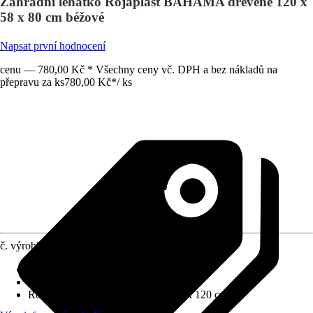
Zahradní lehátko Rojaplast BAHAMA dřevěné 120 x
58 x 80 cm béžové
Napsat první hodnocení
cenu — 780,00 Kč * Všechny ceny vč. DPH a bez nákladů na
přepravu za ks
780,00 Kč
*
/
ks
č. výrobku
12021579
Základní barva
:
Béžová
Funkce
:
Polohovatelné
Rozměry (ŠxVxH)
:
58 cm x 80 cm x 120 cm