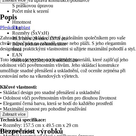
Povrchová úprava konstrukce/podstavce
Zobrazit více
S práškovou úpravou
Počet míst k sezení
Popis
1
Hmotnost
Přeskočit oblast
5 kg
Rozměry (ŠxVxH)
Zahradní lehátko skládací černé je ideálním společníkem pro vaše
49.5 cm x 29 cm x 157.5 cm
chvíle odpočinku na zahradě, terase nebo pláži. S jeho elegantním
Barva podstavce/konstrukce
designem a praktickými vlastnostmi si užijete maximální pohodlí a styl.
Šedá
EAN
Toto lehátko je vyrobeno z kvalitních materiálů, které zajišťují jeho
9001466502511, 9001466508520
odolnost vůči povětrnostním vlivům. Jeho skládací konstrukce
umožňuje snadné přenášení a uskladnění, což oceníte zejména při
cestování nebo na víkendových výletech.
Klíčové vlastnosti:
• Skládací design pro snadné přenášení a uskladnění
• Odolnost vůči povětrnostním vlivům pro dlouhou životnost
• Elegantní černá barva, která se hodí do každého prostředí
• Maximální nosnost pro pohodlné používání
Zobrazit více
Technická specifikace:
• Rozměry: 157.5 cm x 49.5 cm x 29 cm
Bezpečnost výrobků
• Hmotnost: 5 kg