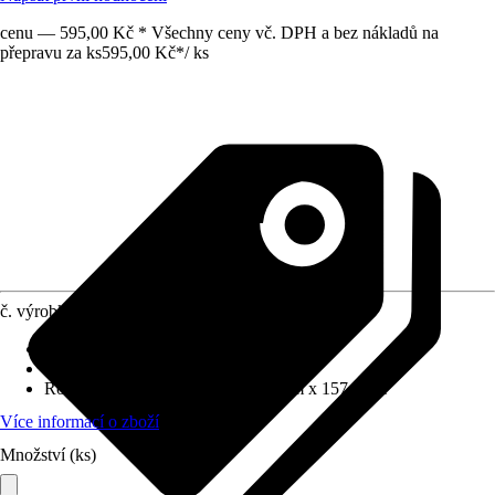
cenu — 595,00 Kč * Všechny ceny vč. DPH a bez nákladů na
přepravu za ks
595,00 Kč
*
/
ks
č. výrobku
10338106
Základní barva
:
Černá
Funkce
:
Sklápěcí
Rozměry (ŠxVxH)
:
49.5 cm x 29 cm x 157.5 cm
Více informací o zboží
Množství (ks)