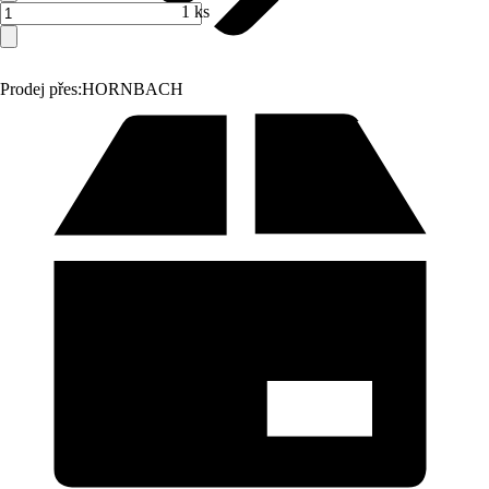
1 ks
Prodej přes:
HORNBACH