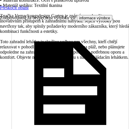
• Materiál konstrukce: Ocel s práškovou úpravou
• Materiál sedáku: Textilní tkanina
Přeskočit oblast
Značka Verpackungsdesign Garten je známá svou kvalitou a
Zodpovědnost za bezpečnost výrobku viz
.
informace výrobce
inovativním přístupem k zahradnímu nábytku. Jejich výrobky jsou
navrženy tak, aby splnily požadavky moderního zákazníka, který hledá
kombinaci funkčnosti a estetiky.
Toto zahradní lehátko je skvělou volbou pro všechny, kteří chtějí
relaxovat v pohodlí a stylu. Ať už se chystáte na pláž, nebo plánujete
odpoledne na zahradě, toto lehátko vám poskytne potřebnou oporu a
komfort. Objevte nový rozměr odpočinku s naším skládacím lehátkem.