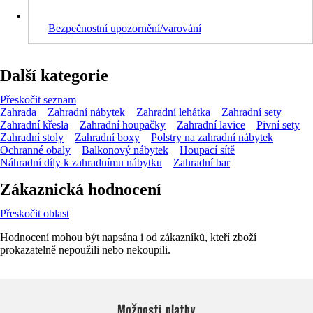
Bezpečnostní upozornění/varování
Další kategorie
Přeskočit seznam
Zahrada
Zahradní nábytek
Zahradní lehátka
Zahradní sety
Zahradní křesla
Zahradní houpačky
Zahradní lavice
Pivní sety
Zahradní stoly
Zahradní boxy
Polstry na zahradní nábytek
Ochranné obaly
Balkonový nábytek
Houpací sítě
Náhradní díly k zahradnímu nábytku
Zahradní bar
Zákaznická hodnocení
Přeskočit oblast
Hodnocení mohou být napsána i od zákazníků, kteří zboží
prokazatelně nepoužili nebo nekoupili.
Možnosti platby