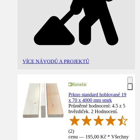
VÍCE NÁVODŮ A PROJEKTŮ
Prkno standard hoblované 19
x 70 x 4000 mm smrk
Průměrné hodnocení: 4.5 z 5
hvězdiček. 2 Hodnocení.
(
2
)
cenu — 195,00 Kč * Všechny