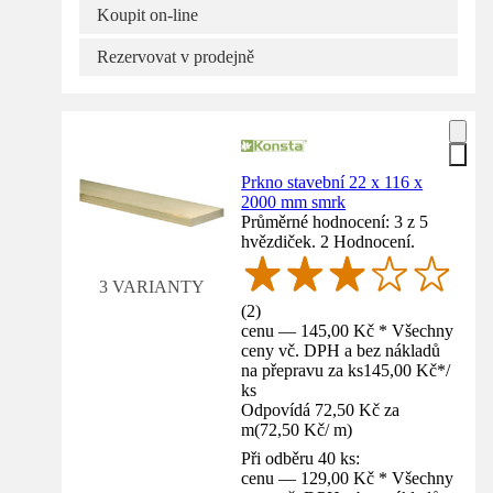
Koupit on-line
Rezervovat v prodejně
Prkno stavební 22 x 116 x
2000 mm smrk
Průměrné hodnocení: 3 z 5
hvězdiček. 2 Hodnocení.
3 VARIANTY
(
2
)
cenu — 145,00 Kč * Všechny
ceny vč. DPH a bez nákladů
na přepravu za ks
145,00 Kč
*
/
ks
Odpovídá 72,50 Kč za
m
(
72,50 Kč
/
m
)
Při odběru 40 ks:
cenu — 129,00 Kč * Všechny