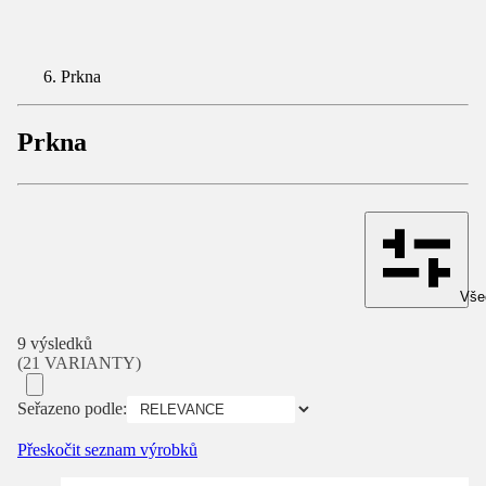
Prkna
Prkna
Všec
9 výsledků
(21 VARIANTY)
Seřazeno podle:
Přeskočit seznam výrobků