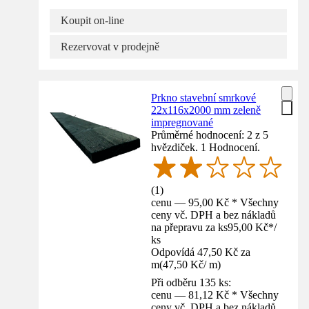
Koupit on-line
Rezervovat v prodejně
Prkno stavební smrkové
22x116x2000 mm zeleně
impregnované
Průměrné hodnocení: 2 z 5
hvězdiček. 1 Hodnocení.
(
1
)
cenu — 95,00 Kč * Všechny
ceny vč. DPH a bez nákladů
na přepravu za ks
95,00 Kč
*
/
ks
Odpovídá 47,50 Kč za
m
(
47,50 Kč
/
m
)
Při odběru 135 ks:
cenu — 81,12 Kč * Všechny
ceny vč. DPH a bez nákladů