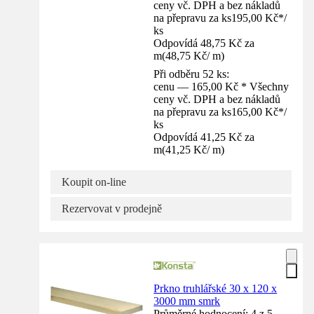
ceny vč. DPH a bez nákladů
na přepravu za ks
195,00 Kč
*
/
ks
Odpovídá 48,75 Kč za
m
(
48,75 Kč
/
m
)
Při odběru 52 ks:
cenu — 165,00 Kč * Všechny
ceny vč. DPH a bez nákladů
na přepravu za ks
165,00 Kč
*
/
ks
Odpovídá 41,25 Kč za
m
(
41,25 Kč
/
m
)
Koupit on-line
Rezervovat v prodejně
Prkno truhlářské 30 x 120 x
3000 mm smrk
Průměrné hodnocení: 4 z 5