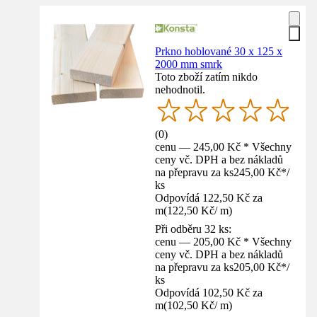
Prkno hoblované 30 x 125 x
2000 mm smrk
Toto zboží zatím nikdo
nehodnotil.
(
0
)
cenu — 245,00 Kč * Všechny
ceny vč. DPH a bez nákladů
na přepravu za ks
245,00 Kč
*
/
ks
Odpovídá 122,50 Kč za
m
(
122,50 Kč
/
m
)
Při odběru 32 ks:
cenu — 205,00 Kč * Všechny
ceny vč. DPH a bez nákladů
na přepravu za ks
205,00 Kč
*
/
ks
Odpovídá 102,50 Kč za
m
(
102,50 Kč
/
m
)