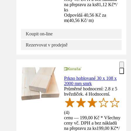
na přepravu za ks
81,12 Kč
*
/
ks
Odpovídá 40,56 Kč za
m
(
40,56 Kč
/
m
)
Koupit on-line
Rezervovat v prodejně
Prkno hoblované 30 x 108 x
2000 mm smrk
Průměrné hodnocení: 2.8 z 5
hvězdiček. 4 Hodnocení.
(
4
)
cenu — 199,00 Kč * Všechny
ceny vč. DPH a bez nákladů
na přepravu za ks
199,00 Kč
*
/