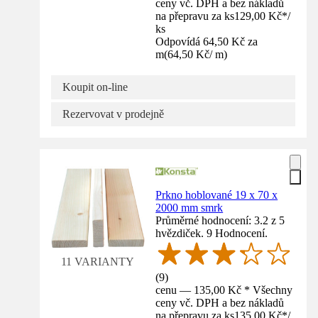
ceny vč. DPH a bez nákladů
na přepravu za ks
129,00 Kč
*
/
ks
Odpovídá 64,50 Kč za
m
(
64,50 Kč
/
m
)
Koupit on-line
Rezervovat v prodejně
Prkno hoblované 19 x 70 x
2000 mm smrk
Průměrné hodnocení: 3.2 z 5
hvězdiček. 9 Hodnocení.
11 VARIANTY
(
9
)
cenu — 135,00 Kč * Všechny
ceny vč. DPH a bez nákladů
na přepravu za ks
135,00 Kč
*
/