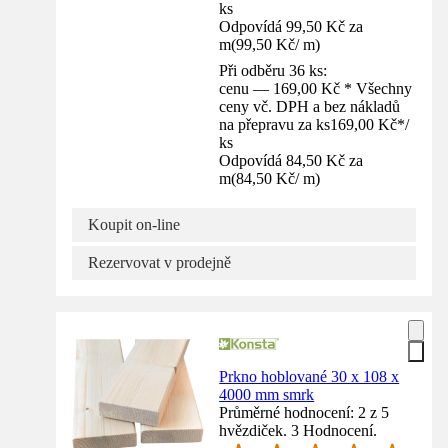
ks
Odpovídá 99,50 Kč za
m
(
99,50 Kč
/
m
)
Při odběru 36 ks:
cenu — 169,00 Kč * Všechny
ceny vč. DPH a bez nákladů
na přepravu za ks
169,00 Kč
*
/
ks
Odpovídá 84,50 Kč za
m
(
84,50 Kč
/
m
)
Koupit on-line
Rezervovat v prodejně
Prkno hoblované 30 x 108 x
4000 mm smrk
Průměrné hodnocení: 2 z 5
hvězdiček. 3 Hodnocení.