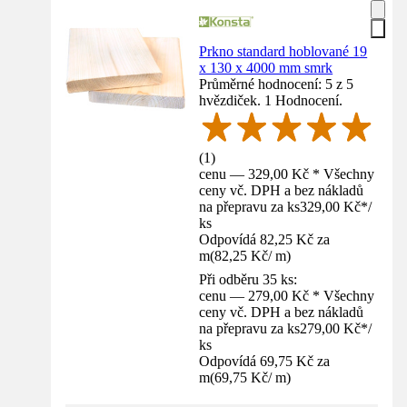
Prkno standard hoblované 19
x 130 x 4000 mm smrk
Průměrné hodnocení: 5 z 5
hvězdiček. 1 Hodnocení.
(
1
)
cenu — 329,00 Kč * Všechny
ceny vč. DPH a bez nákladů
na přepravu za ks
329,00 Kč
*
/
ks
Odpovídá 82,25 Kč za
m
(
82,25 Kč
/
m
)
Při odběru 35 ks:
cenu — 279,00 Kč * Všechny
ceny vč. DPH a bez nákladů
na přepravu za ks
279,00 Kč
*
/
ks
Odpovídá 69,75 Kč za
m
(
69,75 Kč
/
m
)