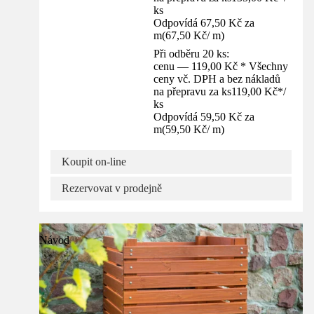
ks
Odpovídá 67,50 Kč za
m
(
67,50 Kč
/
m
)
Při odběru 20 ks:
cenu — 119,00 Kč * Všechny
ceny vč. DPH a bez nákladů
na přepravu za ks
119,00 Kč
*
/
ks
Odpovídá 59,50 Kč za
m
(
59,50 Kč
/
m
)
Koupit on-line
Rezervovat v prodejně
Návod