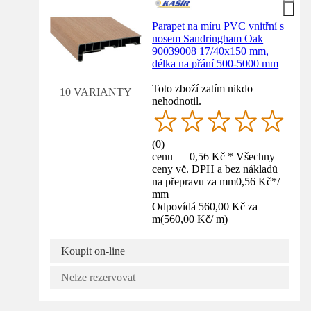
Parapet na míru PVC vnitřní s
nosem Sandringham Oak
90039008 17/40x150 mm,
délka na přání 500-5000 mm
Toto zboží zatím nikdo
10 VARIANTY
nehodnotil.
(
0
)
cenu — 0,56 Kč * Všechny
ceny vč. DPH a bez nákladů
na přepravu za mm
0,56 Kč
*
/
mm
Odpovídá 560,00 Kč za
m
(
560,00 Kč
/
m
)
Koupit on-line
Nelze rezervovat