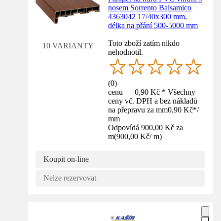
nosem Sorrento Balsamico
4363042 17/40x300 mm,
délka na přání 500-5000 mm
Toto zboží zatím nikdo
10 VARIANTY
nehodnotil.
(
0
)
cenu — 0,90 Kč * Všechny
ceny vč. DPH a bez nákladů
na přepravu za mm
0,90 Kč
*
/
mm
Odpovídá 900,00 Kč za
m
(
900,00 Kč
/
m
)
Koupit on-line
Nelze rezervovat