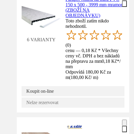
150 x 500 - 3999 mm mramor
(ZBOŽÍ NA
OBJEDNÁVKU)
Toto zboží zatím nikdo
nehodnotil.
6 VARIANTY
(
0
)
cenu — 0,18 Kč * Všechny
ceny vč. DPH a bez nákladů
na přepravu za mm
0,18 Kč
*
/
mm
Odpovídá 180,00 Kč za
m
(
180,00 Kč
/
m
)
Koupit on-line
Nelze rezervovat