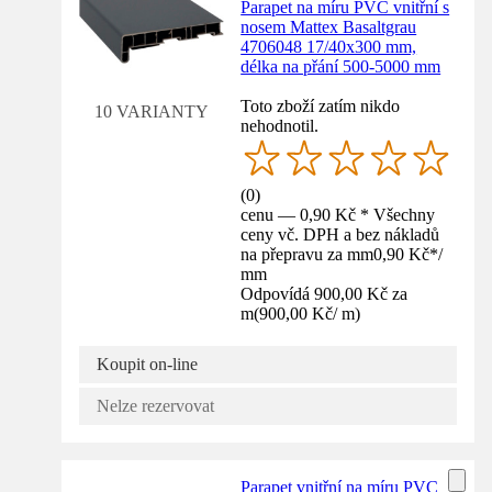
Parapet na míru PVC vnitřní s
nosem Mattex Basaltgrau
4706048 17/40x300 mm,
délka na přání 500-5000 mm
Toto zboží zatím nikdo
10 VARIANTY
nehodnotil.
(
0
)
cenu — 0,90 Kč * Všechny
ceny vč. DPH a bez nákladů
na přepravu za mm
0,90 Kč
*
/
mm
Odpovídá 900,00 Kč za
m
(
900,00 Kč
/
m
)
Koupit on-line
Nelze rezervovat
Parapet vnitřní na míru PVC