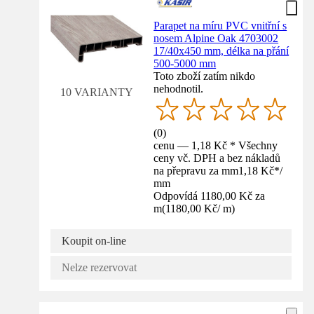
Parapet na míru PVC vnitřní s
nosem Alpine Oak 4703002
17/40x450 mm, délka na přání
500-5000 mm
Toto zboží zatím nikdo
nehodnotil.
10 VARIANTY
(
0
)
cenu — 1,18 Kč * Všechny
ceny vč. DPH a bez nákladů
na přepravu za mm
1,18 Kč
*
/
mm
Odpovídá 1180,00 Kč za
m
(
1180,00 Kč
/
m
)
Koupit on-line
Nelze rezervovat