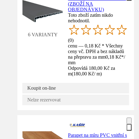
(ZBOŽÍ NA
OBJEDNÁVKU)
Toto zboží zatím nikdo
nehodnotil.
6 VARIANTY
(
0
)
cenu — 0,18 Kč * Všechny
ceny vč. DPH a bez nákladů
na přepravu za mm
0,18 Kč
*
/
mm
Odpovídá 180,00 Kč za
m
(
180,00 Kč
/
m
)
Koupit on-line
Nelze rezervovat
Parapet na míru PVC vnitřní s