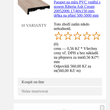
Parapet na míru PVC vnitřní s
nosem Riberia Ash Cream
20052006 17/40x150 mm,
délka na přání 500-5000 mm
Toto zboží zatím nikdo
10 VARIANTY
nehodnotil.
(
0
)
cenu — 0,56 Kč * Všechny
ceny vč. DPH a bez nákladů
na přepravu za mm
0,56 Kč
*
/
mm
Odpovídá 560,00 Kč za
m
(
560,00 Kč
/
m
)
Koupit on-line
Nelze rezervovat