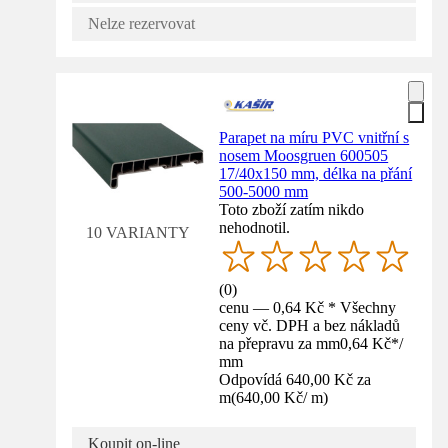
Nelze rezervovat
Parapet na míru PVC vnitřní s
nosem Moosgruen 600505
17/40x150 mm, délka na přání
500-5000 mm
Toto zboží zatím nikdo
nehodnotil.
10 VARIANTY
(
0
)
cenu — 0,64 Kč * Všechny
ceny vč. DPH a bez nákladů
na přepravu za mm
0,64 Kč
*
/
mm
Odpovídá 640,00 Kč za
m
(
640,00 Kč
/
m
)
Koupit on-line