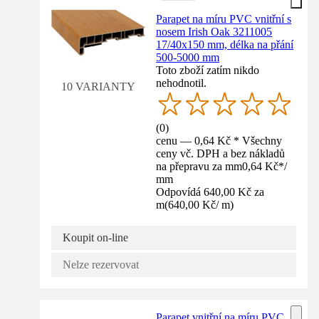
Parapet na míru PVC vnitřní s
nosem Irish Oak 3211005
17/40x150 mm, délka na přání
500-5000 mm
Toto zboží zatím nikdo
nehodnotil.
10 VARIANTY
(
0
)
cenu — 0,64 Kč * Všechny
ceny vč. DPH a bez nákladů
na přepravu za mm
0,64 Kč
*
/
mm
Odpovídá 640,00 Kč za
m
(
640,00 Kč
/
m
)
Koupit on-line
Nelze rezervovat
Parapet vnitřní na míru PVC