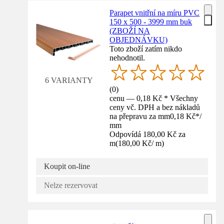
Parapet vnitřní na míru PVC
150 x 500 - 3999 mm buk
(ZBOŽÍ NA
OBJEDNÁVKU)
Toto zboží zatím nikdo
nehodnotil.
6 VARIANTY
(
0
)
cenu — 0,18 Kč * Všechny
ceny vč. DPH a bez nákladů
na přepravu za mm
0,18 Kč
*
/
mm
Odpovídá 180,00 Kč za
m
(
180,00 Kč
/
m
)
Koupit on-line
Nelze rezervovat