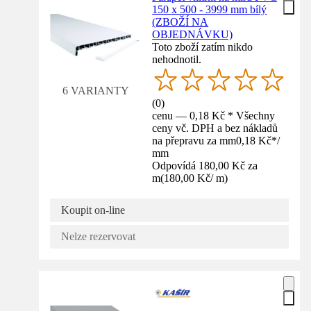
150 x 500 - 3999 mm bílý
(ZBOŽÍ NA
OBJEDNÁVKU)
Toto zboží zatím nikdo
nehodnotil.
6 VARIANTY
(
0
)
cenu — 0,18 Kč * Všechny
ceny vč. DPH a bez nákladů
na přepravu za mm
0,18 Kč
*
/
mm
Odpovídá 180,00 Kč za
m
(
180,00 Kč
/
m
)
Koupit on-line
Nelze rezervovat