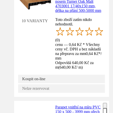
nosem Turner Oak Malt
4703001 17/40x150 mm,
délka na přání 500-5000 mm
Toto zboží zatím nikdo
10 VARIANTY
nehodnotil.
(
0
)
cenu — 0,64 Kč * Všechny
ceny vč. DPH a bez nákladů
na přepravu za mm
0,64 Kč
*
/
mm
Odpovídá 640,00 Kč za
m
(
640,00 Kč
/
m
)
Koupit on-line
Nelze rezervovat
Parapet vnitřní na míru PVC
150 x 500 - 3999 mm ořech