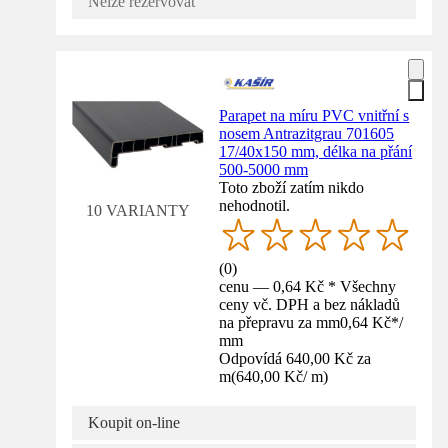
Nelze rezervovat
Parapet na míru PVC vnitřní s
nosem Antrazitgrau 701605
17/40x150 mm, délka na přání
500-5000 mm
Toto zboží zatím nikdo
nehodnotil.
10 VARIANTY
(
0
)
cenu — 0,64 Kč * Všechny
ceny vč. DPH a bez nákladů
na přepravu za mm
0,64 Kč
*
/
mm
Odpovídá 640,00 Kč za
m
(
640,00 Kč
/
m
)
Koupit on-line