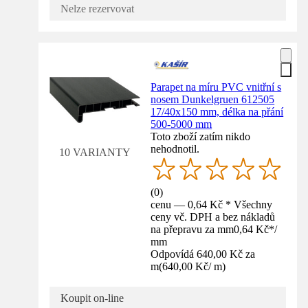
Nelze rezervovat
Parapet na míru PVC vnitřní s
nosem Dunkelgruen 612505
17/40x150 mm, délka na přání
500-5000 mm
Toto zboží zatím nikdo
nehodnotil.
10 VARIANTY
(
0
)
cenu — 0,64 Kč * Všechny
ceny vč. DPH a bez nákladů
na přepravu za mm
0,64 Kč
*
/
mm
Odpovídá 640,00 Kč za
m
(
640,00 Kč
/
m
)
Koupit on-line