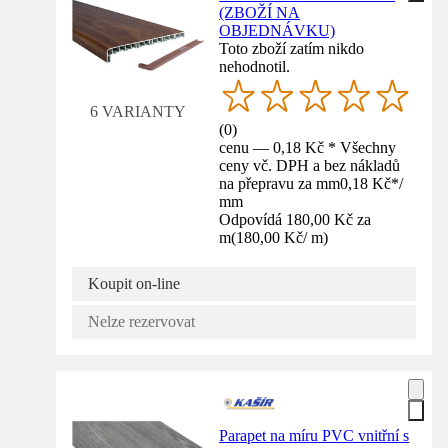
(ZBOŽÍ NA
OBJEDNÁVKU)
Toto zboží zatím nikdo
nehodnotil.
6 VARIANTY
(
0
)
cenu — 0,18 Kč * Všechny
ceny vč. DPH a bez nákladů
na přepravu za mm
0,18 Kč
*
/
mm
Odpovídá 180,00 Kč za
m
(
180,00 Kč
/
m
)
Koupit on-line
Nelze rezervovat
Parapet na míru PVC vnitřní s