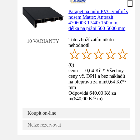
Parapet na míru PVC vnitřní s
nosem Mattex Antrazit
4706003 17/40x150 mm,
délka na přání 500-5000 mm
Toto zboží zatím nikdo
10 VARIANTY
nehodnotil.
(
0
)
cenu — 0,64 Kč * Všechny
ceny vč. DPH a bez nákladů
na přepravu za mm
0,64 Kč
*
/
mm
Odpovídá 640,00 Kč za
m
(
640,00 Kč
/
m
)
Koupit on-line
Nelze rezervovat