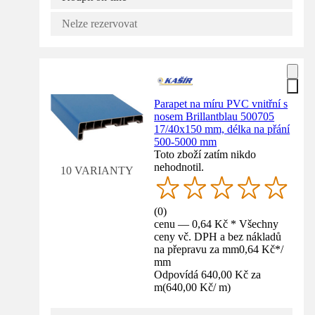
Nelze rezervovat
Parapet na míru PVC vnitřní s
nosem Brillantblau 500705
17/40x150 mm, délka na přání
500-5000 mm
Toto zboží zatím nikdo
nehodnotil.
10 VARIANTY
(
0
)
cenu — 0,64 Kč * Všechny
ceny vč. DPH a bez nákladů
na přepravu za mm
0,64 Kč
*
/
mm
Odpovídá 640,00 Kč za
m
(
640,00 Kč
/
m
)