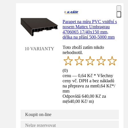
Parapet na míru PVC vnitřní s
nosem Mattex Umbragrau
4706065 17/40x150 mm,
délka na přání 500-5000 mm
Toto zboží zatím nikdo
10 VARIANTY
nehodnotil.
(
0
)
cenu — 0,64 Kč * Všechny
ceny vč. DPH a bez nákladů
na přepravu za mm
0,64 Kč
*
/
mm
Odpovídá 640,00 Kč za
m
(
640,00 Kč
/
m
)
Koupit on-line
Nelze rezervovat