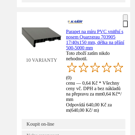
Parapet na míru PVC vnitřní s
nosem Quarzgrau 703905
17/40x150 mm, délka na přání
500-5000 mm
Toto zboží zatím nikdo
nehodnotil.
10 VARIANTY
(
0
)
cenu — 0,64 Kč * Všechny
ceny vč. DPH a bez nákladů
na přepravu za mm
0,64 Kč
*
/
mm
Odpovídá 640,00 Kč za
m
(
640,00 Kč
/
m
)
Koupit on-line