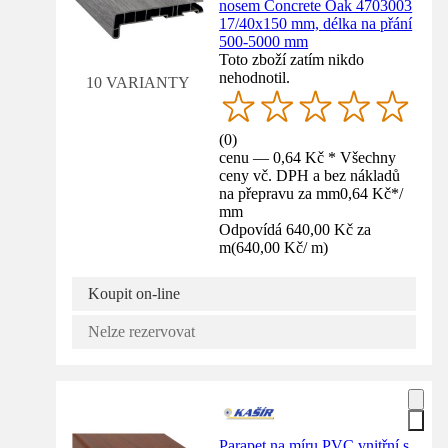
nosem Concrete Oak 4703003
17/40x150 mm, délka na přání
500-5000 mm
Toto zboží zatím nikdo
nehodnotil.
10 VARIANTY
(
0
)
cenu — 0,64 Kč * Všechny
ceny vč. DPH a bez nákladů
na přepravu za mm
0,64 Kč
*
/
mm
Odpovídá 640,00 Kč za
m
(
640,00 Kč
/
m
)
Koupit on-line
Nelze rezervovat
Parapet na míru PVC vnitřní s