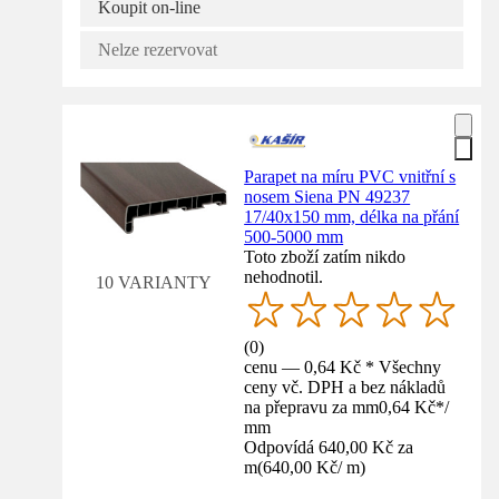
Koupit on-line
Nelze rezervovat
Parapet na míru PVC vnitřní s
nosem Siena PN 49237
17/40x150 mm, délka na přání
500-5000 mm
Toto zboží zatím nikdo
nehodnotil.
10 VARIANTY
(
0
)
cenu — 0,64 Kč * Všechny
ceny vč. DPH a bez nákladů
na přepravu za mm
0,64 Kč
*
/
mm
Odpovídá 640,00 Kč za
m
(
640,00 Kč
/
m
)