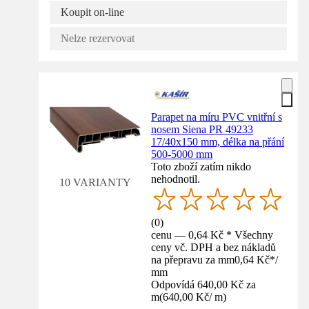
Koupit on-line
Nelze rezervovat
Parapet na míru PVC vnitřní s
nosem Siena PR 49233
17/40x150 mm, délka na přání
500-5000 mm
Toto zboží zatím nikdo
nehodnotil.
10 VARIANTY
(
0
)
cenu — 0,64 Kč * Všechny
ceny vč. DPH a bez nákladů
na přepravu za mm
0,64 Kč
*
/
mm
Odpovídá 640,00 Kč za
m
(
640,00 Kč
/
m
)