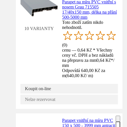
Parapet na míru PVC vnitřní s
nosem Grau 715505
17/40x150 mm, délka na přání
500-5000 mm
Toto zboží zatím nikdo
nehodnotil.
10 VARIANTY
(
0
)
cenu — 0,64 Kč * Všechny
ceny vč. DPH a bez nákladů
na přepravu za mm
0,64 Kč
*
/
mm
Odpovídá 640,00 Kč za
m
(
640,00 Kč
/
m
)
Koupit on-line
Nelze rezervovat
Parapet vnitřní na míru PVC
150 x 500 - 3999 mm antracit