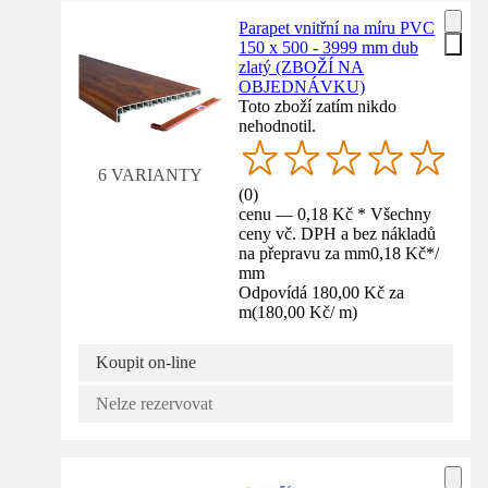
Parapet vnitřní na míru PVC
150 x 500 - 3999 mm dub
zlatý (ZBOŽÍ NA
OBJEDNÁVKU)
Toto zboží zatím nikdo
nehodnotil.
6 VARIANTY
(
0
)
cenu — 0,18 Kč * Všechny
ceny vč. DPH a bez nákladů
na přepravu za mm
0,18 Kč
*
/
mm
Odpovídá 180,00 Kč za
m
(
180,00 Kč
/
m
)
Koupit on-line
Nelze rezervovat